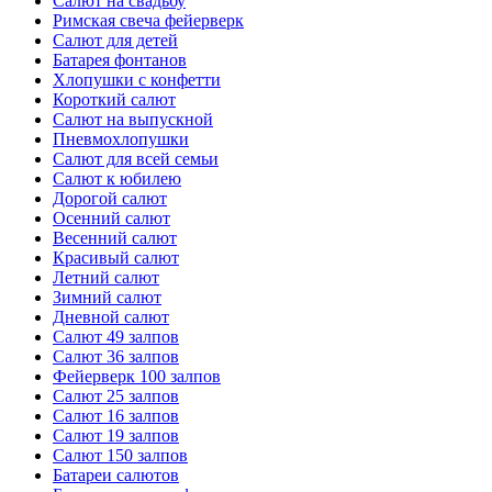
Салют на свадьбу
Римская свеча фейерверк
Салют для детей
Батарея фонтанов
Хлопушки с конфетти
Короткий салют
Салют на выпускной
Пневмохлопушки
Салют для всей семьи
Салют к юбилею
Дорогой салют
Осенний салют
Весенний салют
Красивый салют
Летний салют
Зимний салют
Дневной салют
Салют 49 залпов
Салют 36 залпов
Фейерверк 100 залпов
Салют 25 залпов
Салют 16 залпов
Салют 19 залпов
Салют 150 залпов
Батареи салютов