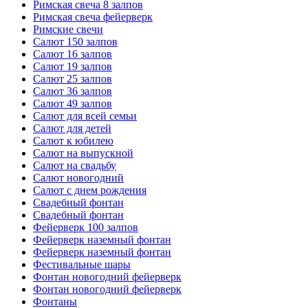
Римская свеча 8 залпов
Римская свеча фейерверк
Римские свечи
Салют 150 залпов
Салют 16 залпов
Салют 19 залпов
Салют 25 залпов
Салют 36 залпов
Салют 49 залпов
Салют для всей семьи
Салют для детей
Салют к юбилею
Салют на выпускной
Салют на свадьбу
Салют новогодний
Салют с днем рождения
Свадебный фонтан
Свадебный фонтан
Фейерверк 100 залпов
Фейерверк наземный фонтан
Фейерверк наземный фонтан
Фестивальные шары
Фонтан новогодний фейерверк
Фонтан новогодний фейерверк
Фонтаны