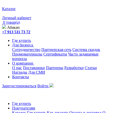
Каталог
Личный кабинет
0 товар(а)
Абакан
+7 913 511 73 72
Где купить
Для бизнеса
Сотрудничество
Партнерская сеть
Система скидок
Промоматериалы
Сертификаты
Часто задаваемые
вопросы
О компании
О нас
Поставщики
Партнеры
Разработки
Статьи
Награды
Для СМИ
Контакты
Зарегистрироваться
Войти
Где купить
Покупателям
Каталог
Где купить
Как заказать
Оплата и доставка
О