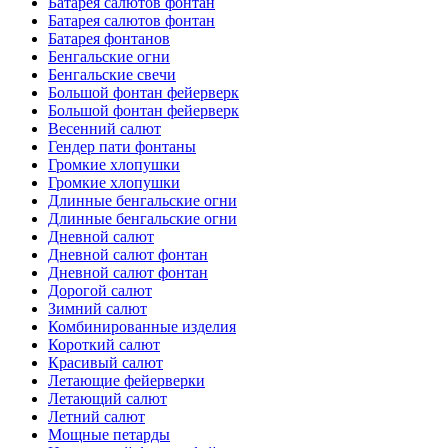
Батарея салютов фонтан
Батарея салютов фонтан
Батарея фонтанов
Бенгальские огни
Бенгальские свечи
Большой фонтан фейерверк
Большой фонтан фейерверк
Весенний салют
Гендер пати фонтаны
Громкие хлопушки
Громкие хлопушки
Длинные бенгальские огни
Длинные бенгальские огни
Дневной салют
Дневной салют фонтан
Дневной салют фонтан
Дорогой салют
Зимний салют
Комбинированные изделия
Короткий салют
Красивый салют
Летающие фейерверки
Летающий салют
Летний салют
Мощные петарды