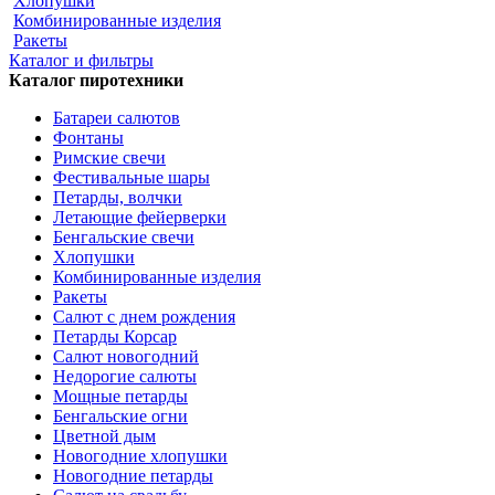
Хлопушки
Комбинированные изделия
Ракеты
Каталог и фильтры
Каталог пиротехники
Батареи салютов
Фонтаны
Римские свечи
Фестивальные шары
Петарды, волчки
Летающие фейерверки
Бенгальские свечи
Хлопушки
Комбинированные изделия
Ракеты
Салют с днем рождения
Петарды Корсар
Салют новогодний
Недорогие салюты
Мощные петарды
Бенгальские огни
Цветной дым
Новогодние хлопушки
Новогодние петарды