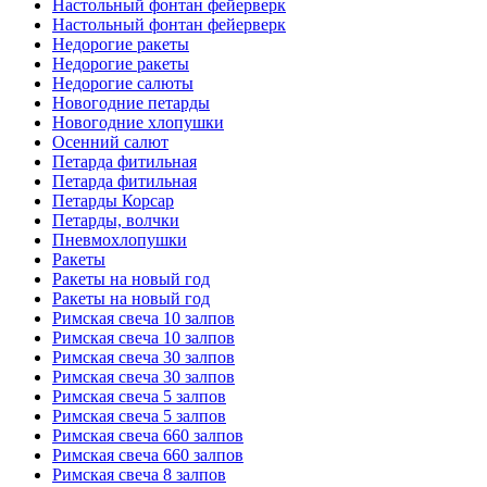
Настольный фонтан фейерверк
Настольный фонтан фейерверк
Недорогие ракеты
Недорогие ракеты
Недорогие салюты
Новогодние петарды
Новогодние хлопушки
Осенний салют
Петарда фитильная
Петарда фитильная
Петарды Корсар
Петарды, волчки
Пневмохлопушки
Ракеты
Ракеты на новый год
Ракеты на новый год
Римская свеча 10 залпов
Римская свеча 10 залпов
Римская свеча 30 залпов
Римская свеча 30 залпов
Римская свеча 5 залпов
Римская свеча 5 залпов
Римская свеча 660 залпов
Римская свеча 660 залпов
Римская свеча 8 залпов