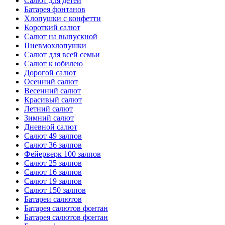
Салют для детей
Батарея фонтанов
Хлопушки с конфетти
Короткий салют
Салют на выпускной
Пневмохлопушки
Салют для всей семьи
Салют к юбилею
Дорогой салют
Осенний салют
Весенний салют
Красивый салют
Летний салют
Зимний салют
Дневной салют
Салют 49 залпов
Салют 36 залпов
Фейерверк 100 залпов
Салют 25 залпов
Салют 16 залпов
Салют 19 залпов
Салют 150 залпов
Батареи салютов
Батарея салютов фонтан
Батарея салютов фонтан