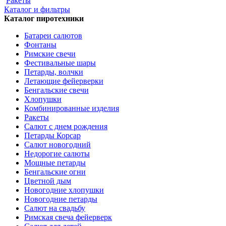
Ракеты
Каталог и фильтры
Каталог пиротехники
Батареи салютов
Фонтаны
Римские свечи
Фестивальные шары
Петарды, волчки
Летающие фейерверки
Бенгальские свечи
Хлопушки
Комбинированные изделия
Ракеты
Салют с днем рождения
Петарды Корсар
Салют новогодний
Недорогие салюты
Мощные петарды
Бенгальские огни
Цветной дым
Новогодние хлопушки
Новогодние петарды
Салют на свадьбу
Римская свеча фейерверк