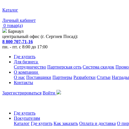
Каталог
Личный кабинет
0 товар(а)
Барнаул
центральный офис (г. Сергиев Посад):
8 800 707-71-16
пн. - пт. с 8:00 до 17:00
Где купить
Для бизнеса
Сотрудничество
Партнерская сеть
Система скидок
Промо
О компании
О нас
Поставщики
Партнеры
Разработки
Статьи
Награды
Контакты
Зарегистрироваться
Войти
Где купить
Покупателям
Каталог
Где купить
Как заказать
Оплата и доставка
О пир