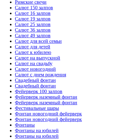
Римские свечи
Салют 150 залпов
Салют 16 залпов
Салют 19 залпов
Салют 25 залпов
Салют 36 залпов
Салют 49 залпов
Салют для всей семьи
Салют для детей
Салют к юбилею
Салют на выпускной
Салют на свадьбу
Салют новогодний
Салют с днем рождения
Свадебный фонтан
Свадебный фонтан
Фейерверк 100 залпов
Фейерверк наземный фонтан
Фейерверк наземный фонтан
Фестивальные шары
Фонтан новогодний фейерверк
Фонтан новогодний фейерверк
Фонтаны
Фонтаны на юбилей
Фонтаны на юбилей