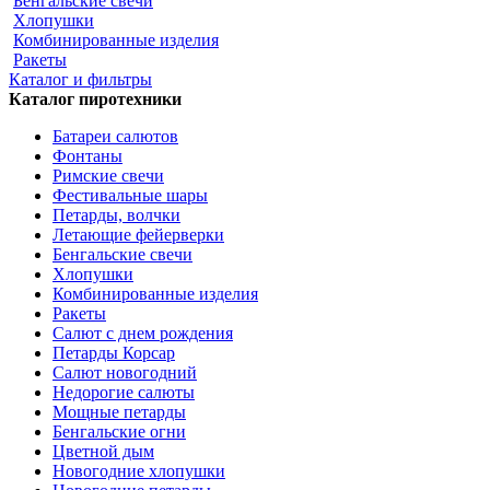
Бенгальские свечи
Хлопушки
Комбинированные изделия
Ракеты
Каталог и фильтры
Каталог пиротехники
Батареи салютов
Фонтаны
Римские свечи
Фестивальные шары
Петарды, волчки
Летающие фейерверки
Бенгальские свечи
Хлопушки
Комбинированные изделия
Ракеты
Салют с днем рождения
Петарды Корсар
Салют новогодний
Недорогие салюты
Мощные петарды
Бенгальские огни
Цветной дым
Новогодние хлопушки