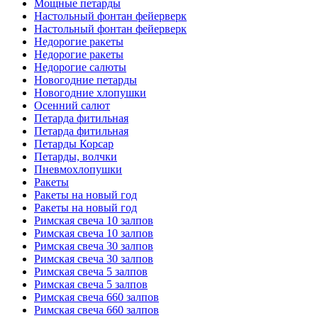
Мощные петарды
Настольный фонтан фейерверк
Настольный фонтан фейерверк
Недорогие ракеты
Недорогие ракеты
Недорогие салюты
Новогодние петарды
Новогодние хлопушки
Осенний салют
Петарда фитильная
Петарда фитильная
Петарды Корсар
Петарды, волчки
Пневмохлопушки
Ракеты
Ракеты на новый год
Ракеты на новый год
Римская свеча 10 залпов
Римская свеча 10 залпов
Римская свеча 30 залпов
Римская свеча 30 залпов
Римская свеча 5 залпов
Римская свеча 5 залпов
Римская свеча 660 залпов
Римская свеча 660 залпов