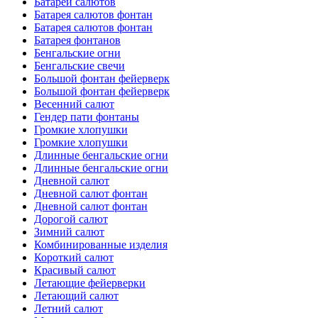
Батареи салютов
Батарея салютов фонтан
Батарея салютов фонтан
Батарея фонтанов
Бенгальские огни
Бенгальские свечи
Большой фонтан фейерверк
Большой фонтан фейерверк
Весенний салют
Гендер пати фонтаны
Громкие хлопушки
Громкие хлопушки
Длинные бенгальские огни
Длинные бенгальские огни
Дневной салют
Дневной салют фонтан
Дневной салют фонтан
Дорогой салют
Зимний салют
Комбинированные изделия
Короткий салют
Красивый салют
Летающие фейерверки
Летающий салют
Летний салют