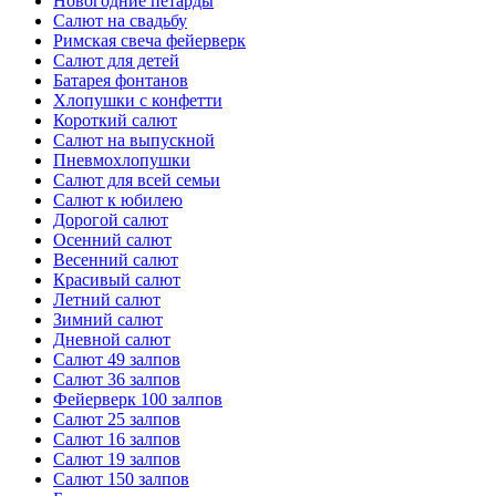
Новогодние петарды
Салют на свадьбу
Римская свеча фейерверк
Салют для детей
Батарея фонтанов
Хлопушки с конфетти
Короткий салют
Салют на выпускной
Пневмохлопушки
Салют для всей семьи
Салют к юбилею
Дорогой салют
Осенний салют
Весенний салют
Красивый салют
Летний салют
Зимний салют
Дневной салют
Салют 49 залпов
Салют 36 залпов
Фейерверк 100 залпов
Салют 25 залпов
Салют 16 залпов
Салют 19 залпов
Салют 150 залпов