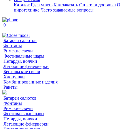
Каталог
Где купить
Как заказать
Оплата и доставка
О
пиротехнике
Часто задаваемые вопросы
0
Батареи салютов
Фонтаны
Римские свечи
Фестивальные шары
Петарды, волчки
Летающие фейерверки
Бенгальские свечи
Хлопушки
Комбинированные изделия
Ракеты
Батареи салютов
Фонтаны
Римские свечи
Фестивальные шары
Петарды, волчки
Летающие фейерверки