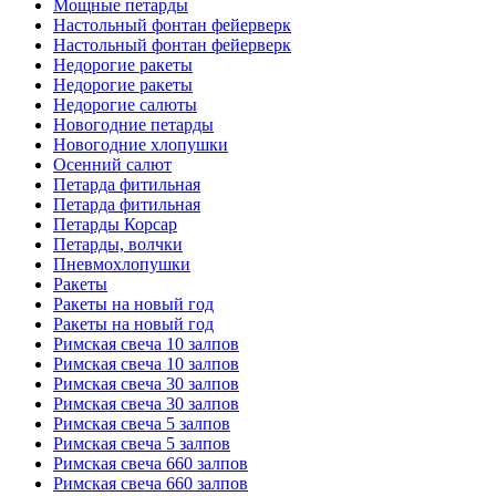
Мощные петарды
Настольный фонтан фейерверк
Настольный фонтан фейерверк
Недорогие ракеты
Недорогие ракеты
Недорогие салюты
Новогодние петарды
Новогодние хлопушки
Осенний салют
Петарда фитильная
Петарда фитильная
Петарды Корсар
Петарды, волчки
Пневмохлопушки
Ракеты
Ракеты на новый год
Ракеты на новый год
Римская свеча 10 залпов
Римская свеча 10 залпов
Римская свеча 30 залпов
Римская свеча 30 залпов
Римская свеча 5 залпов
Римская свеча 5 залпов
Римская свеча 660 залпов
Римская свеча 660 залпов