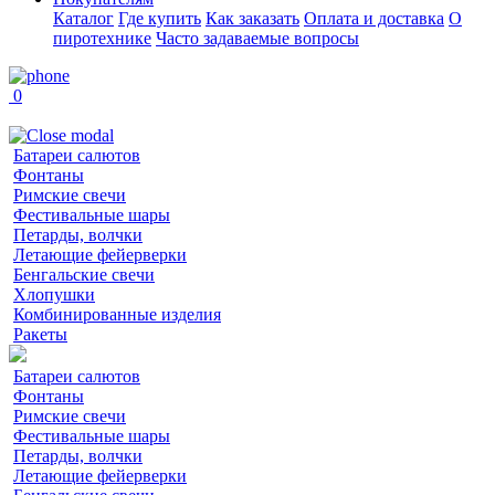
Каталог
Где купить
Как заказать
Оплата и доставка
О
пиротехнике
Часто задаваемые вопросы
0
Батареи салютов
Фонтаны
Римские свечи
Фестивальные шары
Петарды, волчки
Летающие фейерверки
Бенгальские свечи
Хлопушки
Комбинированные изделия
Ракеты
Батареи салютов
Фонтаны
Римские свечи
Фестивальные шары
Петарды, волчки
Летающие фейерверки