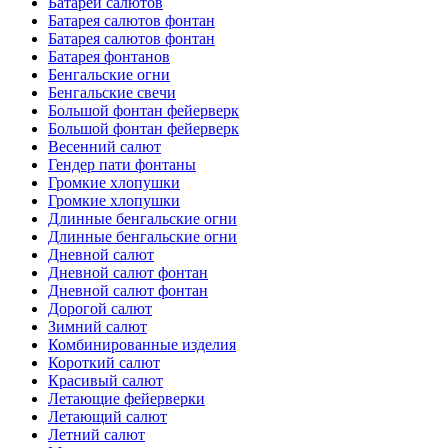
Батареи салютов
Батарея салютов фонтан
Батарея салютов фонтан
Батарея фонтанов
Бенгальские огни
Бенгальские свечи
Большой фонтан фейерверк
Большой фонтан фейерверк
Весенний салют
Гендер пати фонтаны
Громкие хлопушки
Громкие хлопушки
Длинные бенгальские огни
Длинные бенгальские огни
Дневной салют
Дневной салют фонтан
Дневной салют фонтан
Дорогой салют
Зимний салют
Комбинированные изделия
Короткий салют
Красивый салют
Летающие фейерверки
Летающий салют
Летний салют