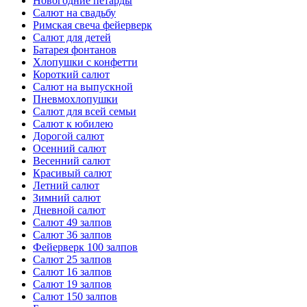
Новогодние петарды
Салют на свадьбу
Римская свеча фейерверк
Салют для детей
Батарея фонтанов
Хлопушки с конфетти
Короткий салют
Салют на выпускной
Пневмохлопушки
Салют для всей семьи
Салют к юбилею
Дорогой салют
Осенний салют
Весенний салют
Красивый салют
Летний салют
Зимний салют
Дневной салют
Салют 49 залпов
Салют 36 залпов
Фейерверк 100 залпов
Салют 25 залпов
Салют 16 залпов
Салют 19 залпов
Салют 150 залпов