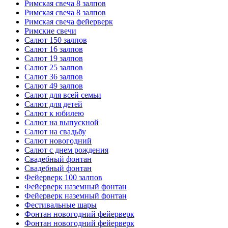
Римская свеча 8 залпов
Римская свеча 8 залпов
Римская свеча фейерверк
Римские свечи
Салют 150 залпов
Салют 16 залпов
Салют 19 залпов
Салют 25 залпов
Салют 36 залпов
Салют 49 залпов
Салют для всей семьи
Салют для детей
Салют к юбилею
Салют на выпускной
Салют на свадьбу
Салют новогодний
Салют с днем рождения
Свадебный фонтан
Свадебный фонтан
Фейерверк 100 залпов
Фейерверк наземный фонтан
Фейерверк наземный фонтан
Фестивальные шары
Фонтан новогодний фейерверк
Фонтан новогодний фейерверк