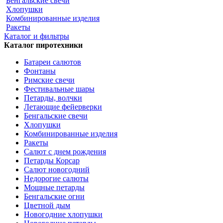
Бенгальские свечи
Хлопушки
Комбинированные изделия
Ракеты
Каталог и фильтры
Каталог пиротехники
Батареи салютов
Фонтаны
Римские свечи
Фестивальные шары
Петарды, волчки
Летающие фейерверки
Бенгальские свечи
Хлопушки
Комбинированные изделия
Ракеты
Салют с днем рождения
Петарды Корсар
Салют новогодний
Недорогие салюты
Мощные петарды
Бенгальские огни
Цветной дым
Новогодние хлопушки