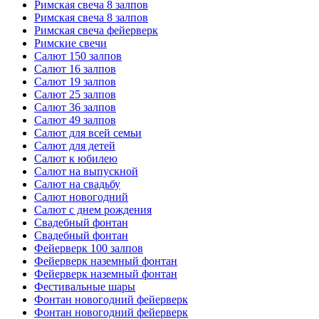
Римская свеча 8 залпов
Римская свеча 8 залпов
Римская свеча фейерверк
Римские свечи
Салют 150 залпов
Салют 16 залпов
Салют 19 залпов
Салют 25 залпов
Салют 36 залпов
Салют 49 залпов
Салют для всей семьи
Салют для детей
Салют к юбилею
Салют на выпускной
Салют на свадьбу
Салют новогодний
Салют с днем рождения
Свадебный фонтан
Свадебный фонтан
Фейерверк 100 залпов
Фейерверк наземный фонтан
Фейерверк наземный фонтан
Фестивальные шары
Фонтан новогодний фейерверк
Фонтан новогодний фейерверк