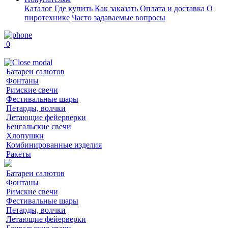
Каталог
Где купить
Как заказать
Оплата и доставка
О
пиротехнике
Часто задаваемые вопросы
0
Батареи салютов
Фонтаны
Римские свечи
Фестивальные шары
Петарды, волчки
Летающие фейерверки
Бенгальские свечи
Хлопушки
Комбинированные изделия
Ракеты
Батареи салютов
Фонтаны
Римские свечи
Фестивальные шары
Петарды, волчки
Летающие фейерверки