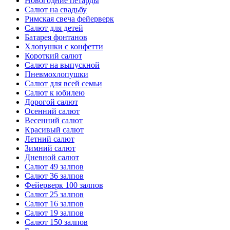
Новогодние петарды
Салют на свадьбу
Римская свеча фейерверк
Салют для детей
Батарея фонтанов
Хлопушки с конфетти
Короткий салют
Салют на выпускной
Пневмохлопушки
Салют для всей семьи
Салют к юбилею
Дорогой салют
Осенний салют
Весенний салют
Красивый салют
Летний салют
Зимний салют
Дневной салют
Салют 49 залпов
Салют 36 залпов
Фейерверк 100 залпов
Салют 25 залпов
Салют 16 залпов
Салют 19 залпов
Салют 150 залпов