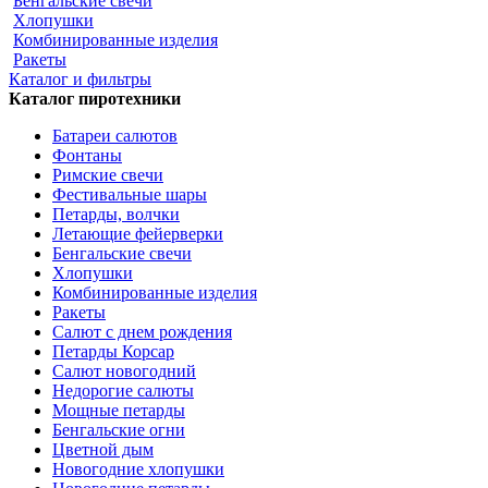
Бенгальские свечи
Хлопушки
Комбинированные изделия
Ракеты
Каталог и фильтры
Каталог пиротехники
Батареи салютов
Фонтаны
Римские свечи
Фестивальные шары
Петарды, волчки
Летающие фейерверки
Бенгальские свечи
Хлопушки
Комбинированные изделия
Ракеты
Салют с днем рождения
Петарды Корсар
Салют новогодний
Недорогие салюты
Мощные петарды
Бенгальские огни
Цветной дым
Новогодние хлопушки