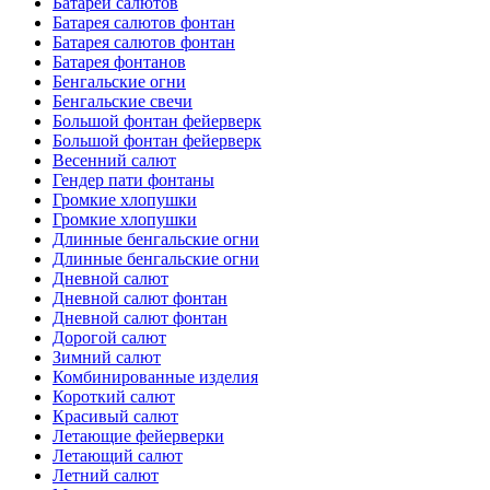
Батареи салютов
Батарея салютов фонтан
Батарея салютов фонтан
Батарея фонтанов
Бенгальские огни
Бенгальские свечи
Большой фонтан фейерверк
Большой фонтан фейерверк
Весенний салют
Гендер пати фонтаны
Громкие хлопушки
Громкие хлопушки
Длинные бенгальские огни
Длинные бенгальские огни
Дневной салют
Дневной салют фонтан
Дневной салют фонтан
Дорогой салют
Зимний салют
Комбинированные изделия
Короткий салют
Красивый салют
Летающие фейерверки
Летающий салют
Летний салют