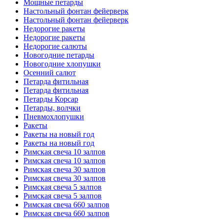
Мощные петарды
Настольный фонтан фейерверк
Настольный фонтан фейерверк
Недорогие ракеты
Недорогие ракеты
Недорогие салюты
Новогодние петарды
Новогодние хлопушки
Осенний салют
Петарда фитильная
Петарда фитильная
Петарды Корсар
Петарды, волчки
Пневмохлопушки
Ракеты
Ракеты на новый год
Ракеты на новый год
Римская свеча 10 залпов
Римская свеча 10 залпов
Римская свеча 30 залпов
Римская свеча 30 залпов
Римская свеча 5 залпов
Римская свеча 5 залпов
Римская свеча 660 залпов
Римская свеча 660 залпов