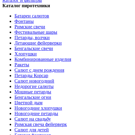
Каталог и фильтры
Каталог пиротехники
Батареи салютов
Фонтаны
Римские свечи
Фестивальные шары
Петарды, волчки
Летающие фейерверки
Бенгальские свечи
Хлопушки
Комбинированные изделия
Ракеты
Салют с днем рождения
Петарды Корсар
Салют новогодний
Недорогие салюты
Мощные петарды
Бенгальские огни
Цветной дым
Новогодние хлопушки
Новогодние петарды
Салют на свадьбу
Римская свеча фейерверк
Салют для детей