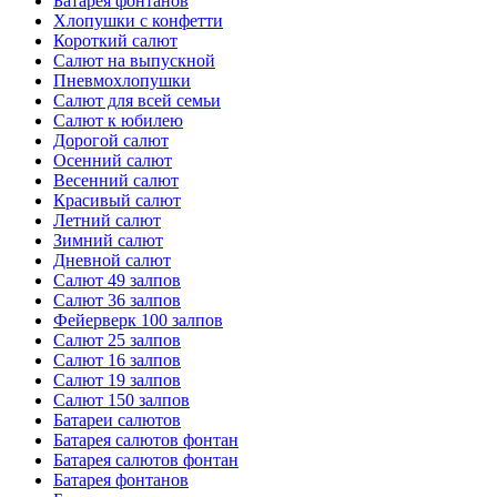
Батарея фонтанов
Хлопушки с конфетти
Короткий салют
Салют на выпускной
Пневмохлопушки
Салют для всей семьи
Салют к юбилею
Дорогой салют
Осенний салют
Весенний салют
Красивый салют
Летний салют
Зимний салют
Дневной салют
Салют 49 залпов
Салют 36 залпов
Фейерверк 100 залпов
Салют 25 залпов
Салют 16 залпов
Салют 19 залпов
Салют 150 залпов
Батареи салютов
Батарея салютов фонтан
Батарея салютов фонтан
Батарея фонтанов