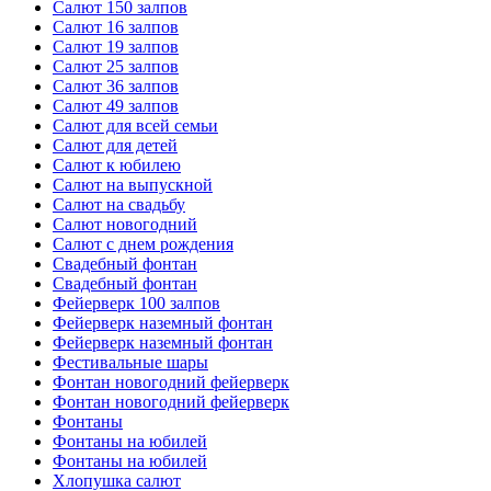
Салют 150 залпов
Салют 16 залпов
Салют 19 залпов
Салют 25 залпов
Салют 36 залпов
Салют 49 залпов
Салют для всей семьи
Салют для детей
Салют к юбилею
Салют на выпускной
Салют на свадьбу
Салют новогодний
Салют с днем рождения
Свадебный фонтан
Свадебный фонтан
Фейерверк 100 залпов
Фейерверк наземный фонтан
Фейерверк наземный фонтан
Фестивальные шары
Фонтан новогодний фейерверк
Фонтан новогодний фейерверк
Фонтаны
Фонтаны на юбилей
Фонтаны на юбилей
Хлопушка салют