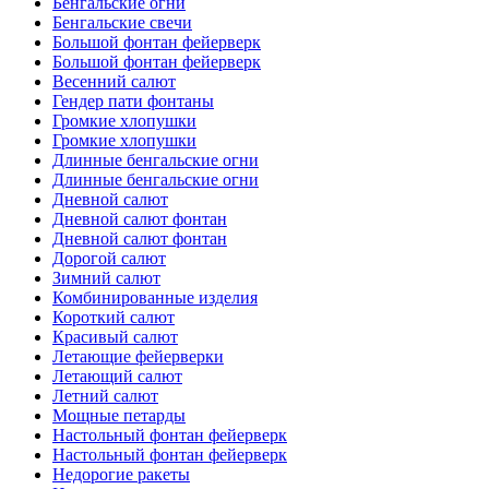
Бенгальские огни
Бенгальские свечи
Большой фонтан фейерверк
Большой фонтан фейерверк
Весенний салют
Гендер пати фонтаны
Громкие хлопушки
Громкие хлопушки
Длинные бенгальские огни
Длинные бенгальские огни
Дневной салют
Дневной салют фонтан
Дневной салют фонтан
Дорогой салют
Зимний салют
Комбинированные изделия
Короткий салют
Красивый салют
Летающие фейерверки
Летающий салют
Летний салют
Мощные петарды
Настольный фонтан фейерверк
Настольный фонтан фейерверк
Недорогие ракеты