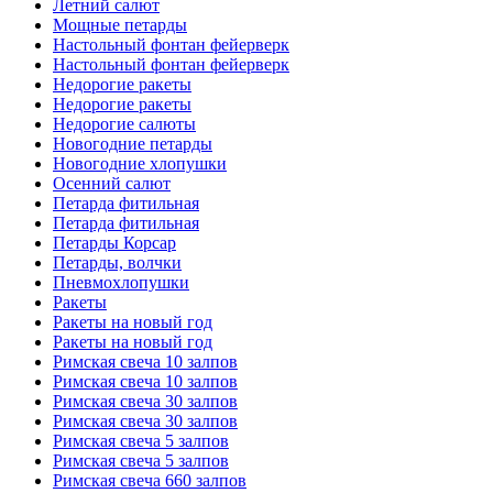
Летний салют
Мощные петарды
Настольный фонтан фейерверк
Настольный фонтан фейерверк
Недорогие ракеты
Недорогие ракеты
Недорогие салюты
Новогодние петарды
Новогодние хлопушки
Осенний салют
Петарда фитильная
Петарда фитильная
Петарды Корсар
Петарды, волчки
Пневмохлопушки
Ракеты
Ракеты на новый год
Ракеты на новый год
Римская свеча 10 залпов
Римская свеча 10 залпов
Римская свеча 30 залпов
Римская свеча 30 залпов
Римская свеча 5 залпов
Римская свеча 5 залпов
Римская свеча 660 залпов