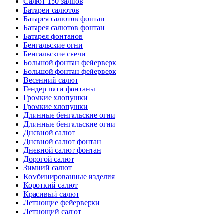
Салют 150 залпов
Батареи салютов
Батарея салютов фонтан
Батарея салютов фонтан
Батарея фонтанов
Бенгальские огни
Бенгальские свечи
Большой фонтан фейерверк
Большой фонтан фейерверк
Весенний салют
Гендер пати фонтаны
Громкие хлопушки
Громкие хлопушки
Длинные бенгальские огни
Длинные бенгальские огни
Дневной салют
Дневной салют фонтан
Дневной салют фонтан
Дорогой салют
Зимний салют
Комбинированные изделия
Короткий салют
Красивый салют
Летающие фейерверки
Летающий салют