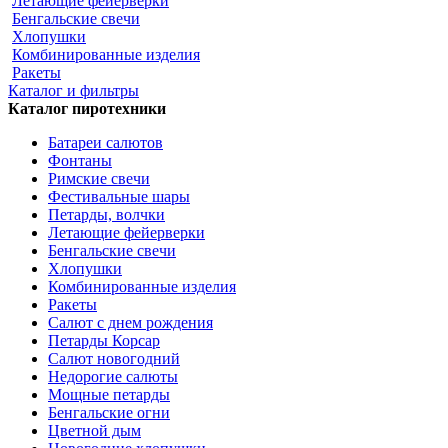
Летающие фейерверки
Бенгальские свечи
Хлопушки
Комбинированные изделия
Ракеты
Каталог и фильтры
Каталог пиротехники
Батареи салютов
Фонтаны
Римские свечи
Фестивальные шары
Петарды, волчки
Летающие фейерверки
Бенгальские свечи
Хлопушки
Комбинированные изделия
Ракеты
Салют с днем рождения
Петарды Корсар
Салют новогодний
Недорогие салюты
Мощные петарды
Бенгальские огни
Цветной дым