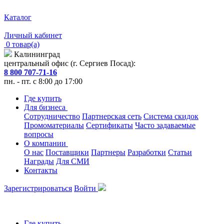
Каталог
Личный кабинет
0 товар(а)
Калининград
центральный офис (г. Сергиев Посад):
8 800 707-71-16
пн. - пт. с 8:00 до 17:00
Где купить
Для бизнеса
Сотрудничество
Партнерская сеть
Система скидок
Промоматериалы
Сертификаты
Часто задаваемые
вопросы
О компании
О нас
Поставщики
Партнеры
Разработки
Статьи
Награды
Для СМИ
Контакты
Зарегистрироваться
Войти
Где купить