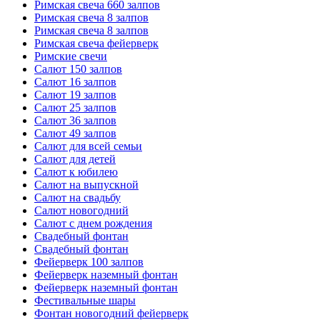
Римская свеча 660 залпов
Римская свеча 8 залпов
Римская свеча 8 залпов
Римская свеча фейерверк
Римские свечи
Салют 150 залпов
Салют 16 залпов
Салют 19 залпов
Салют 25 залпов
Салют 36 залпов
Салют 49 залпов
Салют для всей семьи
Салют для детей
Салют к юбилею
Салют на выпускной
Салют на свадьбу
Салют новогодний
Салют с днем рождения
Свадебный фонтан
Свадебный фонтан
Фейерверк 100 залпов
Фейерверк наземный фонтан
Фейерверк наземный фонтан
Фестивальные шары
Фонтан новогодний фейерверк