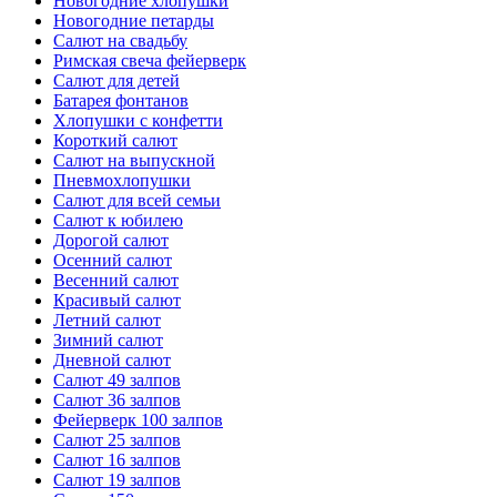
Новогодние хлопушки
Новогодние петарды
Салют на свадьбу
Римская свеча фейерверк
Салют для детей
Батарея фонтанов
Хлопушки с конфетти
Короткий салют
Салют на выпускной
Пневмохлопушки
Салют для всей семьи
Салют к юбилею
Дорогой салют
Осенний салют
Весенний салют
Красивый салют
Летний салют
Зимний салют
Дневной салют
Салют 49 залпов
Салют 36 залпов
Фейерверк 100 залпов
Салют 25 залпов
Салют 16 залпов
Салют 19 залпов