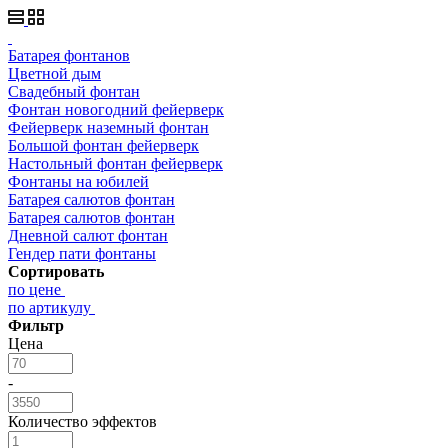
Батарея фонтанов
Цветной дым
Свадебный фонтан
Фонтан новогодний фейерверк
Фейерверк наземный фонтан
Большой фонтан фейерверк
Настольный фонтан фейерверк
Фонтаны на юбилей
Батарея салютов фонтан
Батарея салютов фонтан
Дневной салют фонтан
Гендер пати фонтаны
Сортировать
по цене
по артикулу
Фильтр
Цена
-
Количество эффектов