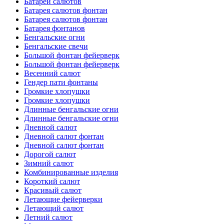
Батареи салютов
Батарея салютов фонтан
Батарея салютов фонтан
Батарея фонтанов
Бенгальские огни
Бенгальские свечи
Большой фонтан фейерверк
Большой фонтан фейерверк
Весенний салют
Гендер пати фонтаны
Громкие хлопушки
Громкие хлопушки
Длинные бенгальские огни
Длинные бенгальские огни
Дневной салют
Дневной салют фонтан
Дневной салют фонтан
Дорогой салют
Зимний салют
Комбинированные изделия
Короткий салют
Красивый салют
Летающие фейерверки
Летающий салют
Летний салют