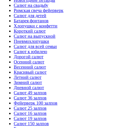
Новогодние петарды
Салют на свадьбу
Римская свеча фейерверк
Салют для детей
Батарея фонтанов
Хлопушки с конфетти
Короткий салют
Салют на выпускной
Пневмохлопушки
Салют для всей семьи
Салют к юбилею
Дорогой салют
Осенний салют
Весенний салют
Красивый салют
Летний салют
Зимний салют
Дневной салют
Салют 49 залпов
Салют 36 залпов
Фейерверк 100 залпов
Салют 25 залпов
Салют 16 залпов
Салют 19 залпов
Салют 150 залпов