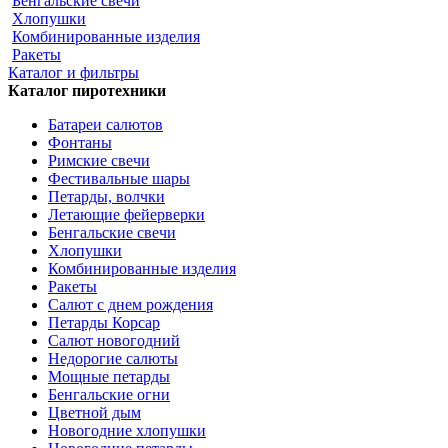
Бенгальские свечи
Хлопушки
Комбинированные изделия
Ракеты
Каталог и фильтры
Каталог пиротехники
Батареи салютов
Фонтаны
Римские свечи
Фестивальные шары
Петарды, волчки
Летающие фейерверки
Бенгальские свечи
Хлопушки
Комбинированные изделия
Ракеты
Салют с днем рождения
Петарды Корсар
Салют новогодний
Недорогие салюты
Мощные петарды
Бенгальские огни
Цветной дым
Новогодние хлопушки