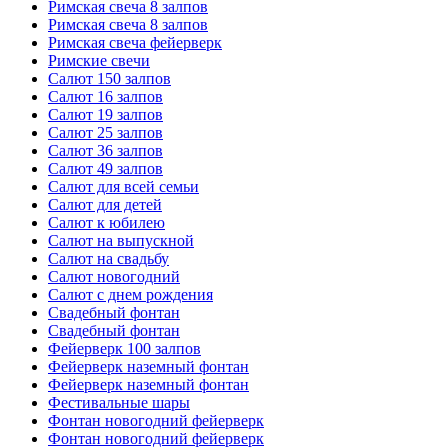
Римская свеча 8 залпов
Римская свеча 8 залпов
Римская свеча фейерверк
Римские свечи
Салют 150 залпов
Салют 16 залпов
Салют 19 залпов
Салют 25 залпов
Салют 36 залпов
Салют 49 залпов
Салют для всей семьи
Салют для детей
Салют к юбилею
Салют на выпускной
Салют на свадьбу
Салют новогодний
Салют с днем рождения
Свадебный фонтан
Свадебный фонтан
Фейерверк 100 залпов
Фейерверк наземный фонтан
Фейерверк наземный фонтан
Фестивальные шары
Фонтан новогодний фейерверк
Фонтан новогодний фейерверк