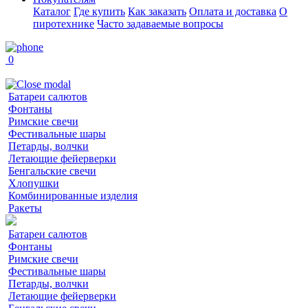
Каталог
Где купить
Как заказать
Оплата и доставка
О
пиротехнике
Часто задаваемые вопросы
0
Батареи салютов
Фонтаны
Римские свечи
Фестивальные шары
Петарды, волчки
Летающие фейерверки
Бенгальские свечи
Хлопушки
Комбинированные изделия
Ракеты
Батареи салютов
Фонтаны
Римские свечи
Фестивальные шары
Петарды, волчки
Летающие фейерверки