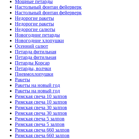
Мощные петарды
Настольный фонтан фейерверк
Настольный фонтан фейерверк
Недорогие ракеты
Недорогие ракеты
Недорогие салюты
Новогодние петарды
Новогодние хлопушки
Осенний салют
Петарда фитильная
Петарда фитильная
Петарды Корсар
Петарды, волчки
Пневмохлопушки
Ракеты
Ракеты на новый год
Ракеты на новый год
Римская свеча 10 залпов
Римская свеча 10 залпов
Римская свеча 30 залпов
Римская свеча 30 залпов
Римская свеча 5 залпов
Римская свеча 5 залпов
Римская свеча 660 залпов
Римская свеча 660 залпов