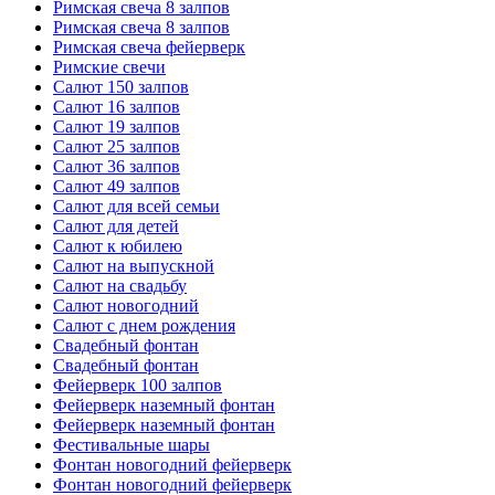
Римская свеча 8 залпов
Римская свеча 8 залпов
Римская свеча фейерверк
Римские свечи
Салют 150 залпов
Салют 16 залпов
Салют 19 залпов
Салют 25 залпов
Салют 36 залпов
Салют 49 залпов
Салют для всей семьи
Салют для детей
Салют к юбилею
Салют на выпускной
Салют на свадьбу
Салют новогодний
Салют с днем рождения
Свадебный фонтан
Свадебный фонтан
Фейерверк 100 залпов
Фейерверк наземный фонтан
Фейерверк наземный фонтан
Фестивальные шары
Фонтан новогодний фейерверк
Фонтан новогодний фейерверк