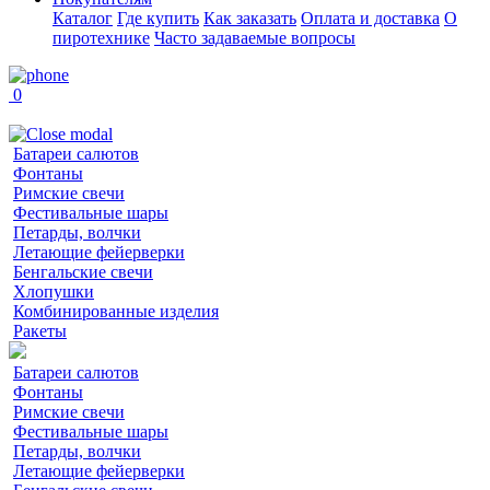
Каталог
Где купить
Как заказать
Оплата и доставка
О
пиротехнике
Часто задаваемые вопросы
0
Батареи салютов
Фонтаны
Римские свечи
Фестивальные шары
Петарды, волчки
Летающие фейерверки
Бенгальские свечи
Хлопушки
Комбинированные изделия
Ракеты
Батареи салютов
Фонтаны
Римские свечи
Фестивальные шары
Петарды, волчки
Летающие фейерверки