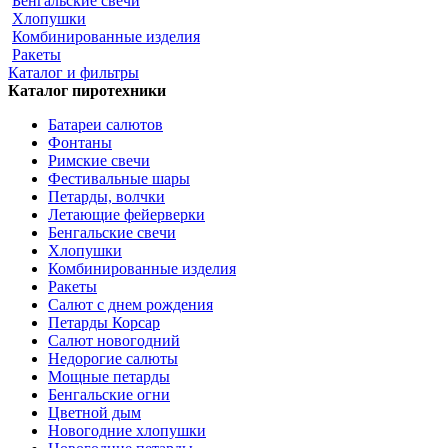
Бенгальские свечи
Хлопушки
Комбинированные изделия
Ракеты
Каталог и фильтры
Каталог пиротехники
Батареи салютов
Фонтаны
Римские свечи
Фестивальные шары
Петарды, волчки
Летающие фейерверки
Бенгальские свечи
Хлопушки
Комбинированные изделия
Ракеты
Салют с днем рождения
Петарды Корсар
Салют новогодний
Недорогие салюты
Мощные петарды
Бенгальские огни
Цветной дым
Новогодние хлопушки