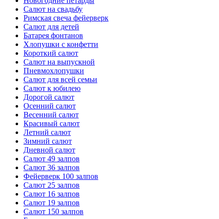
Новогодние петарды
Салют на свадьбу
Римская свеча фейерверк
Салют для детей
Батарея фонтанов
Хлопушки с конфетти
Короткий салют
Салют на выпускной
Пневмохлопушки
Салют для всей семьи
Салют к юбилею
Дорогой салют
Осенний салют
Весенний салют
Красивый салют
Летний салют
Зимний салют
Дневной салют
Салют 49 залпов
Салют 36 залпов
Фейерверк 100 залпов
Салют 25 залпов
Салют 16 залпов
Салют 19 залпов
Салют 150 залпов