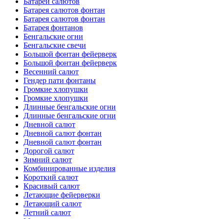
Батареи салютов
Батарея салютов фонтан
Батарея салютов фонтан
Батарея фонтанов
Бенгальские огни
Бенгальские свечи
Большой фонтан фейерверк
Большой фонтан фейерверк
Весенний салют
Гендер пати фонтаны
Громкие хлопушки
Громкие хлопушки
Длинные бенгальские огни
Длинные бенгальские огни
Дневной салют
Дневной салют фонтан
Дневной салют фонтан
Дорогой салют
Зимний салют
Комбинированные изделия
Короткий салют
Красивый салют
Летающие фейерверки
Летающий салют
Летний салют