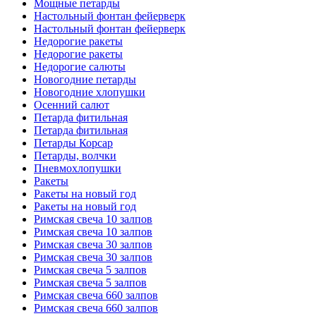
Мощные петарды
Настольный фонтан фейерверк
Настольный фонтан фейерверк
Недорогие ракеты
Недорогие ракеты
Недорогие салюты
Новогодние петарды
Новогодние хлопушки
Осенний салют
Петарда фитильная
Петарда фитильная
Петарды Корсар
Петарды, волчки
Пневмохлопушки
Ракеты
Ракеты на новый год
Ракеты на новый год
Римская свеча 10 залпов
Римская свеча 10 залпов
Римская свеча 30 залпов
Римская свеча 30 залпов
Римская свеча 5 залпов
Римская свеча 5 залпов
Римская свеча 660 залпов
Римская свеча 660 залпов