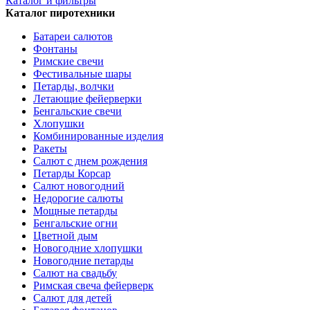
Каталог и фильтры
Каталог пиротехники
Батареи салютов
Фонтаны
Римские свечи
Фестивальные шары
Петарды, волчки
Летающие фейерверки
Бенгальские свечи
Хлопушки
Комбинированные изделия
Ракеты
Салют с днем рождения
Петарды Корсар
Салют новогодний
Недорогие салюты
Мощные петарды
Бенгальские огни
Цветной дым
Новогодние хлопушки
Новогодние петарды
Салют на свадьбу
Римская свеча фейерверк
Салют для детей