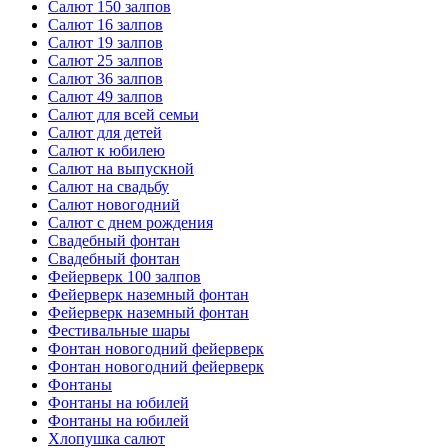
Салют 150 залпов
Салют 16 залпов
Салют 19 залпов
Салют 25 залпов
Салют 36 залпов
Салют 49 залпов
Салют для всей семьи
Салют для детей
Салют к юбилею
Салют на выпускной
Салют на свадьбу
Салют новогодний
Салют с днем рождения
Свадебный фонтан
Свадебный фонтан
Фейерверк 100 залпов
Фейерверк наземный фонтан
Фейерверк наземный фонтан
Фестивальные шары
Фонтан новогодний фейерверк
Фонтан новогодний фейерверк
Фонтаны
Фонтаны на юбилей
Фонтаны на юбилей
Хлопушка салют