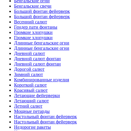
Бенгальские огни
Бенгальские свечи
Большой фонтан фейерверк
Большой фонтан фейерверк
Весенний салют
Гендер пати фонтаны
Громкие хлопушки
Громкие хлопушки
Длинные бенгальские огни
Длинные бенгальские огни
Дневной салют
Дневной салют фонтан
Дневной салют фонтан
Дорогой салют
Зимний салют
Комбинированные изделия
Короткий салют
Красивый салют
Летающие фейерверки
Летающий салют
Летний салют
Мощные петарды
Настольный фонтан фейерверк
Настольный фонтан фейерверк
Недорогие ракеты