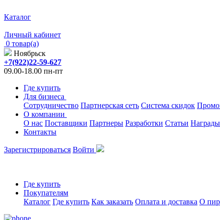
Каталог
Личный кабинет
0 товар(а)
Ноябрьск
+7(922)22-59-627
09.00-18.00 пн-пт
Где купить
Для бизнеса
Сотрудничество
Партнерская сеть
Система скидок
Промо
О компании
О нас
Поставщики
Партнеры
Разработки
Статьи
Награды
Контакты
Зарегистрироваться
Войти
Где купить
Покупателям
Каталог
Где купить
Как заказать
Оплата и доставка
О пир