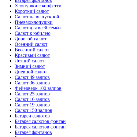
Батарея фонтанов
Хлопушки с конфетти
Короткий салют
Салют на выпускной
Пневмохлопушки
Салют для всей семьи
Салют к юбилею
Дорогой салют
Осенний салют
Весенний салют
Красивый салют
Летний салют
Зимний салют
Дневной салют
Салют 49 залпов
Салют 36 залпов
Фейерверк 100 залпов
Салют 25 залпов
Салют 16 залпов
Салют 19 залпов
Салют 150 залпов
Батареи салютов
Батарея салютов фонтан
Батарея салютов фонтан
Батарея фонтанов