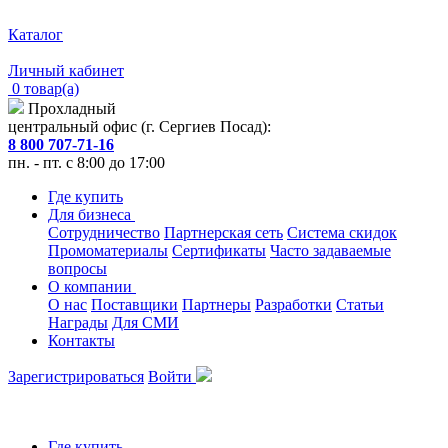
Каталог
Личный кабинет
0 товар(а)
Прохладный
центральный офис (г. Сергиев Посад):
8 800 707-71-16
пн. - пт. с 8:00 до 17:00
Где купить
Для бизнеса
Сотрудничество
Партнерская сеть
Система скидок
Промоматериалы
Сертификаты
Часто задаваемые
вопросы
О компании
О нас
Поставщики
Партнеры
Разработки
Статьи
Награды
Для СМИ
Контакты
Зарегистрироваться
Войти
Где купить