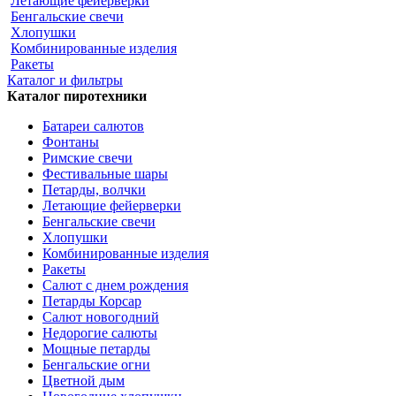
Летающие фейерверки
Бенгальские свечи
Хлопушки
Комбинированные изделия
Ракеты
Каталог и фильтры
Каталог пиротехники
Батареи салютов
Фонтаны
Римские свечи
Фестивальные шары
Петарды, волчки
Летающие фейерверки
Бенгальские свечи
Хлопушки
Комбинированные изделия
Ракеты
Салют с днем рождения
Петарды Корсар
Салют новогодний
Недорогие салюты
Мощные петарды
Бенгальские огни
Цветной дым