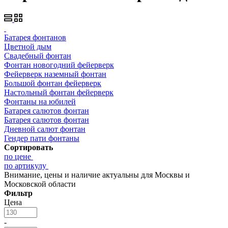
Батарея фонтанов
Цветной дым
Свадебный фонтан
Фонтан новогодний фейерверк
Фейерверк наземный фонтан
Большой фонтан фейерверк
Настольный фонтан фейерверк
Фонтаны на юбилей
Батарея салютов фонтан
Батарея салютов фонтан
Дневной салют фонтан
Гендер пати фонтаны
Сортировать
по цене
по артикулу
Внимание, цены и наличие актуальны для Москвы и
Московской области
Фильтр
Цена
-