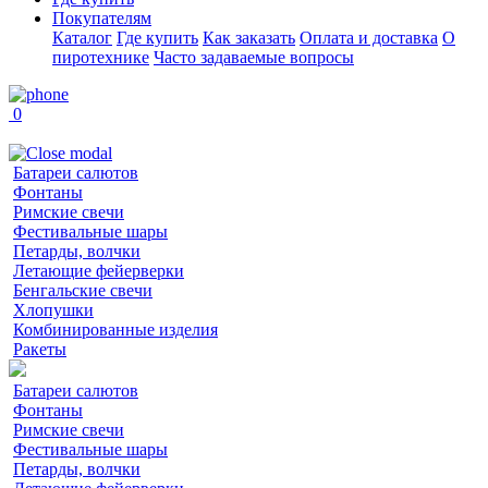
Покупателям
Каталог
Где купить
Как заказать
Оплата и доставка
О
пиротехнике
Часто задаваемые вопросы
0
Батареи салютов
Фонтаны
Римские свечи
Фестивальные шары
Петарды, волчки
Летающие фейерверки
Бенгальские свечи
Хлопушки
Комбинированные изделия
Ракеты
Батареи салютов
Фонтаны
Римские свечи
Фестивальные шары
Петарды, волчки