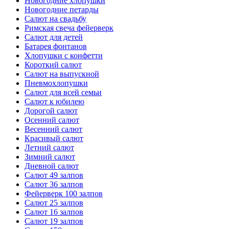
Новогодние хлопушки
Новогодние петарды
Салют на свадьбу
Римская свеча фейерверк
Салют для детей
Батарея фонтанов
Хлопушки с конфетти
Короткий салют
Салют на выпускной
Пневмохлопушки
Салют для всей семьи
Салют к юбилею
Дорогой салют
Осенний салют
Весенний салют
Красивый салют
Летний салют
Зимний салют
Дневной салют
Салют 49 залпов
Салют 36 залпов
Фейерверк 100 залпов
Салют 25 залпов
Салют 16 залпов
Салют 19 залпов