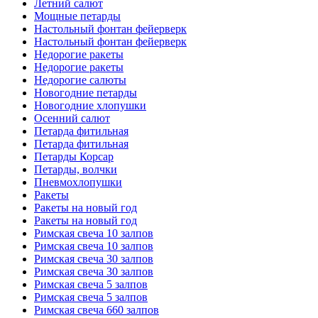
Летний салют
Мощные петарды
Настольный фонтан фейерверк
Настольный фонтан фейерверк
Недорогие ракеты
Недорогие ракеты
Недорогие салюты
Новогодние петарды
Новогодние хлопушки
Осенний салют
Петарда фитильная
Петарда фитильная
Петарды Корсар
Петарды, волчки
Пневмохлопушки
Ракеты
Ракеты на новый год
Ракеты на новый год
Римская свеча 10 залпов
Римская свеча 10 залпов
Римская свеча 30 залпов
Римская свеча 30 залпов
Римская свеча 5 залпов
Римская свеча 5 залпов
Римская свеча 660 залпов