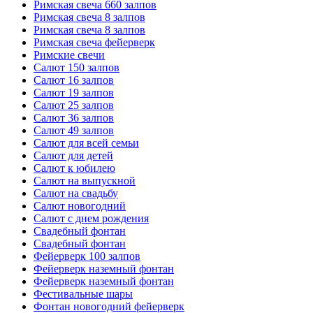
Римская свеча 660 залпов
Римская свеча 8 залпов
Римская свеча 8 залпов
Римская свеча фейерверк
Римские свечи
Салют 150 залпов
Салют 16 залпов
Салют 19 залпов
Салют 25 залпов
Салют 36 залпов
Салют 49 залпов
Салют для всей семьи
Салют для детей
Салют к юбилею
Салют на выпускной
Салют на свадьбу
Салют новогодний
Салют с днем рождения
Свадебный фонтан
Свадебный фонтан
Фейерверк 100 залпов
Фейерверк наземный фонтан
Фейерверк наземный фонтан
Фестивальные шары
Фонтан новогодний фейерверк