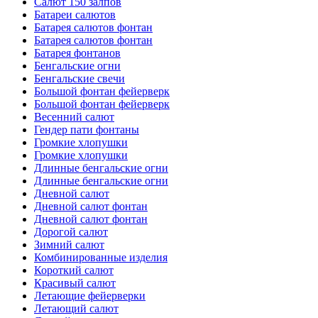
Салют 150 залпов
Батареи салютов
Батарея салютов фонтан
Батарея салютов фонтан
Батарея фонтанов
Бенгальские огни
Бенгальские свечи
Большой фонтан фейерверк
Большой фонтан фейерверк
Весенний салют
Гендер пати фонтаны
Громкие хлопушки
Громкие хлопушки
Длинные бенгальские огни
Длинные бенгальские огни
Дневной салют
Дневной салют фонтан
Дневной салют фонтан
Дорогой салют
Зимний салют
Комбинированные изделия
Короткий салют
Красивый салют
Летающие фейерверки
Летающий салют