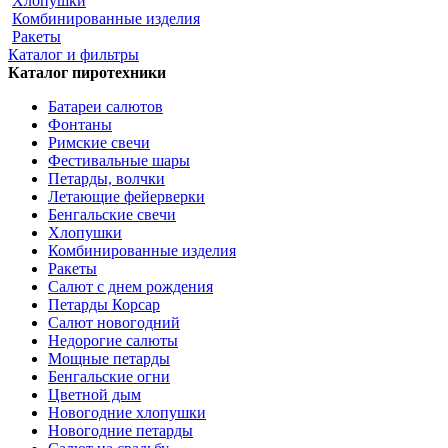
Хлопушки
Комбинированные изделия
Ракеты
Каталог и фильтры
Каталог пиротехники
Батареи салютов
Фонтаны
Римские свечи
Фестивальные шары
Петарды, волчки
Летающие фейерверки
Бенгальские свечи
Хлопушки
Комбинированные изделия
Ракеты
Салют с днем рождения
Петарды Корсар
Салют новогодний
Недорогие салюты
Мощные петарды
Бенгальские огни
Цветной дым
Новогодние хлопушки
Новогодние петарды