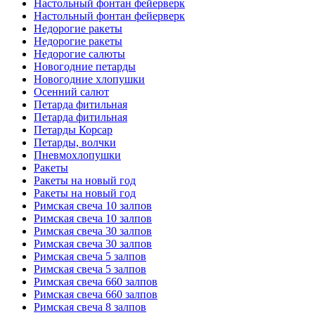
Настольный фонтан фейерверк
Настольный фонтан фейерверк
Недорогие ракеты
Недорогие ракеты
Недорогие салюты
Новогодние петарды
Новогодние хлопушки
Осенний салют
Петарда фитильная
Петарда фитильная
Петарды Корсар
Петарды, волчки
Пневмохлопушки
Ракеты
Ракеты на новый год
Ракеты на новый год
Римская свеча 10 залпов
Римская свеча 10 залпов
Римская свеча 30 залпов
Римская свеча 30 залпов
Римская свеча 5 залпов
Римская свеча 5 залпов
Римская свеча 660 залпов
Римская свеча 660 залпов
Римская свеча 8 залпов