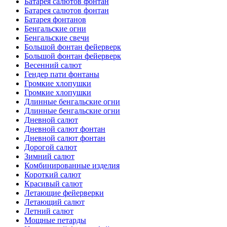
Батарея салютов фонтан
Батарея салютов фонтан
Батарея фонтанов
Бенгальские огни
Бенгальские свечи
Большой фонтан фейерверк
Большой фонтан фейерверк
Весенний салют
Гендер пати фонтаны
Громкие хлопушки
Громкие хлопушки
Длинные бенгальские огни
Длинные бенгальские огни
Дневной салют
Дневной салют фонтан
Дневной салют фонтан
Дорогой салют
Зимний салют
Комбинированные изделия
Короткий салют
Красивый салют
Летающие фейерверки
Летающий салют
Летний салют
Мощные петарды