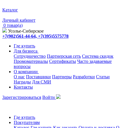
Каталог
Личный кабинет
0 товар(а)
Усолье-Сибирское
+7(902)561-44-64, +7(395)5575778
Где купить
Для бизнеса
Сотрудничество
Партнерская сеть
Система скидок
Промоматериалы
Сертификаты
Часто задаваемые
вопросы
О компании
О нас
Поставщики
Партнеры
Разработки
Статьи
Награды
Для СМИ
Контакты
Зарегистрироваться
Войти
Где купить
Покупателям
Каталог
Где купить
Как заказать
Оплата и доставка
О