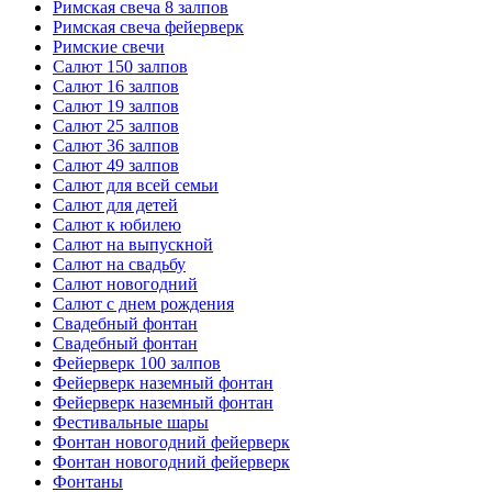
Римская свеча 8 залпов
Римская свеча фейерверк
Римские свечи
Салют 150 залпов
Салют 16 залпов
Салют 19 залпов
Салют 25 залпов
Салют 36 залпов
Салют 49 залпов
Салют для всей семьи
Салют для детей
Салют к юбилею
Салют на выпускной
Салют на свадьбу
Салют новогодний
Салют с днем рождения
Свадебный фонтан
Свадебный фонтан
Фейерверк 100 залпов
Фейерверк наземный фонтан
Фейерверк наземный фонтан
Фестивальные шары
Фонтан новогодний фейерверк
Фонтан новогодний фейерверк
Фонтаны