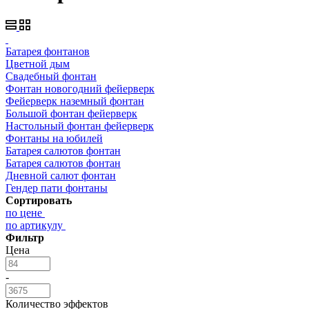
Батарея фонтанов
Цветной дым
Свадебный фонтан
Фонтан новогодний фейерверк
Фейерверк наземный фонтан
Большой фонтан фейерверк
Настольный фонтан фейерверк
Фонтаны на юбилей
Батарея салютов фонтан
Батарея салютов фонтан
Дневной салют фонтан
Гендер пати фонтаны
Сортировать
по цене
по артикулу
Фильтр
Цена
-
Количество эффектов