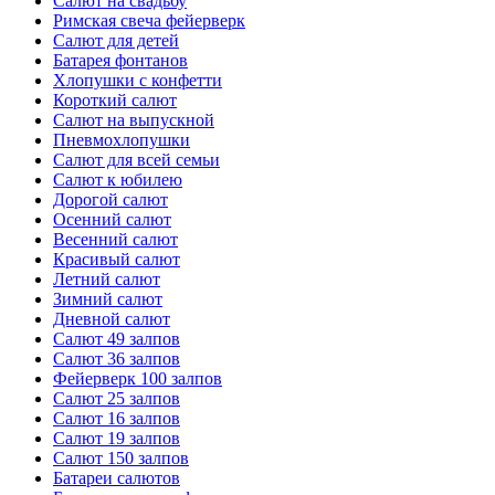
Салют на свадьбу
Римская свеча фейерверк
Салют для детей
Батарея фонтанов
Хлопушки с конфетти
Короткий салют
Салют на выпускной
Пневмохлопушки
Салют для всей семьи
Салют к юбилею
Дорогой салют
Осенний салют
Весенний салют
Красивый салют
Летний салют
Зимний салют
Дневной салют
Салют 49 залпов
Салют 36 залпов
Фейерверк 100 залпов
Салют 25 залпов
Салют 16 залпов
Салют 19 залпов
Салют 150 залпов
Батареи салютов