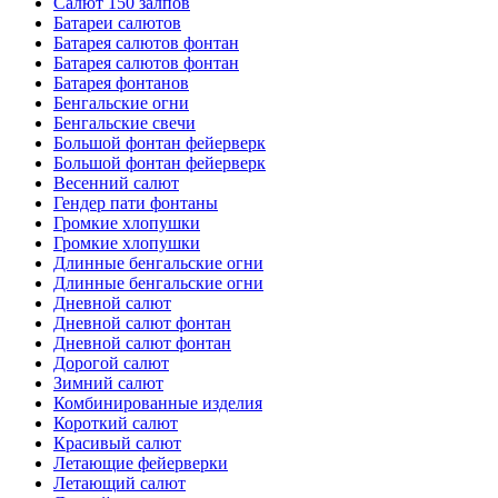
Салют 150 залпов
Батареи салютов
Батарея салютов фонтан
Батарея салютов фонтан
Батарея фонтанов
Бенгальские огни
Бенгальские свечи
Большой фонтан фейерверк
Большой фонтан фейерверк
Весенний салют
Гендер пати фонтаны
Громкие хлопушки
Громкие хлопушки
Длинные бенгальские огни
Длинные бенгальские огни
Дневной салют
Дневной салют фонтан
Дневной салют фонтан
Дорогой салют
Зимний салют
Комбинированные изделия
Короткий салют
Красивый салют
Летающие фейерверки
Летающий салют