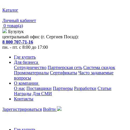
Каталог
Личный кабинет
0 товар(а)
Бузулук
центральный офис (г. Сергиев Посад):
8 800 707-71-16
пн. - пт. с 8:00 до 17:00
Где купить
Для бизнеса
Сотрудничество
Партнерская сеть
Система скидок
Промоматериалы
Сертификаты
Часто задаваемые
вопросы
О компании
О нас
Поставщики
Партнеры
Разработки
Статьи
Награды
Для СМИ
Контакты
Зарегистрироваться
Войти
Где купить