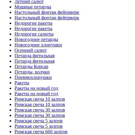
Летний салют
Мощные петарды
Настольный фонтан фейерверк
Настольный фонтан фейерверк
Недорогие ракеты
Недорогие ракеты
Недорогие салюты
Новогодние петарды
Новогодние хлопушки
Осенний салют
Петарда фитильная
Петарда фитильная
Петарды Корсар
Петарды, волчки
Пневмохлопушки
Ракеты
Ракеты на новый год
Ракеты на новый год
Римская свеча 10 залпов
Римская свеча 10 залпов
Римская свеча 30 залпов
Римская свеча 30 залпов
Римская свеча 5 залпов
Римская свеча 5 залпов
Римская свеча 660 залпов