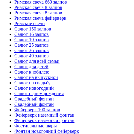
Римская свеча 660 залпов
Римская свеча 8 залпов
Римская свеча 8 залпов
Римская свеча фейерверк
Римские свечи
Салют 150 залпов
Салют 16 залпов
Салют 19 залпов
Салют 25 залпов
Салют 36 залпов
Салют 49 залпов
Салют для всей семьи
Салют для детей
Салют к юбилею
Салют на выпускной
Салют на свадьбу
Салют новогодний
Салют с днем рождения
Свадебный фонтан
Свадебный фонтан
Фейерверк 100 залпов
Фейерверк наземный фонтан
Фейерверк наземный фонтан
Фестивальные шары
Фонтан новогодний фейерверк