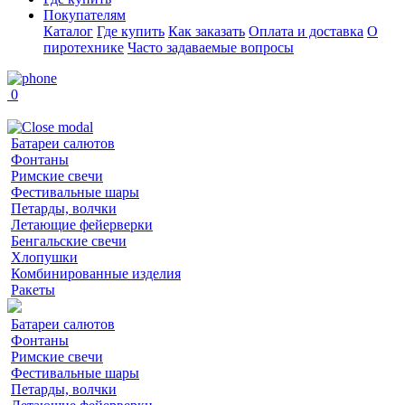
Покупателям
Каталог
Где купить
Как заказать
Оплата и доставка
О
пиротехнике
Часто задаваемые вопросы
0
Батареи салютов
Фонтаны
Римские свечи
Фестивальные шары
Петарды, волчки
Летающие фейерверки
Бенгальские свечи
Хлопушки
Комбинированные изделия
Ракеты
Батареи салютов
Фонтаны
Римские свечи
Фестивальные шары
Петарды, волчки