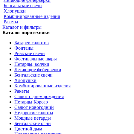
Летающие фейерверки
Бенгальские свечи
Хлопушки
Комбинированные изделия
Ракеты
Каталог и фильтры
Каталог пиротехники
Батареи салютов
Фонтаны
Римские свечи
Фестивальные шары
Петарды, волчки
Летающие фейерверки
Бенгальские свечи
Хлопушки
Комбинированные изделия
Ракеты
Салют с днем рождения
Петарды Корсар
Салют новогодний
Недорогие салюты
Мощные петарды
Бенгальские огни
Цветной дым