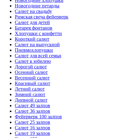
Новогодние хлопушки
Новогодние петарды
Салют на свадьбу
Римская свеча фейерверк
Салют для детей
Батарея фонтанов
Хлопушки с конфетти
Короткий салют
Салют на выпускной
Пневмохлопушки
Салют для всей семьи
Салют к юбилею
Дорогой салют
Осенний салют
Весенний салют
Красивый салют
Летний салют
Зимний салют
Дневной салют
Салют 49 залпов
Салют 36 залпов
Фейерверк 100 залпов
Салют 25 залпов
Салют 16 залпов
Салют 19 залпов