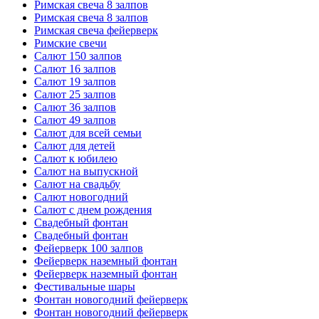
Римская свеча 8 залпов
Римская свеча 8 залпов
Римская свеча фейерверк
Римские свечи
Салют 150 залпов
Салют 16 залпов
Салют 19 залпов
Салют 25 залпов
Салют 36 залпов
Салют 49 залпов
Салют для всей семьи
Салют для детей
Салют к юбилею
Салют на выпускной
Салют на свадьбу
Салют новогодний
Салют с днем рождения
Свадебный фонтан
Свадебный фонтан
Фейерверк 100 залпов
Фейерверк наземный фонтан
Фейерверк наземный фонтан
Фестивальные шары
Фонтан новогодний фейерверк
Фонтан новогодний фейерверк