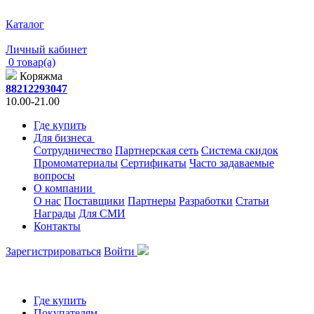
Каталог
Личный кабинет
0 товар(а)
Коряжма
88212293047
10.00-21.00
Где купить
Для бизнеса
Сотрудничество
Партнерская сеть
Система скидок
Промоматериалы
Сертификаты
Часто задаваемые
вопросы
О компании
О нас
Поставщики
Партнеры
Разработки
Статьи
Награды
Для СМИ
Контакты
Зарегистрироваться
Войти
Где купить
Покупателям