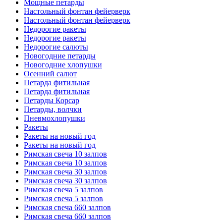
Мощные петарды
Настольный фонтан фейерверк
Настольный фонтан фейерверк
Недорогие ракеты
Недорогие ракеты
Недорогие салюты
Новогодние петарды
Новогодние хлопушки
Осенний салют
Петарда фитильная
Петарда фитильная
Петарды Корсар
Петарды, волчки
Пневмохлопушки
Ракеты
Ракеты на новый год
Ракеты на новый год
Римская свеча 10 залпов
Римская свеча 10 залпов
Римская свеча 30 залпов
Римская свеча 30 залпов
Римская свеча 5 залпов
Римская свеча 5 залпов
Римская свеча 660 залпов
Римская свеча 660 залпов