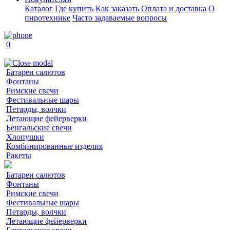
Каталог
Где купить
Как заказать
Оплата и доставка
О
пиротехнике
Часто задаваемые вопросы
0
Батареи салютов
Фонтаны
Римские свечи
Фестивальные шары
Петарды, волчки
Летающие фейерверки
Бенгальские свечи
Хлопушки
Комбинированные изделия
Ракеты
Батареи салютов
Фонтаны
Римские свечи
Фестивальные шары
Петарды, волчки
Летающие фейерверки