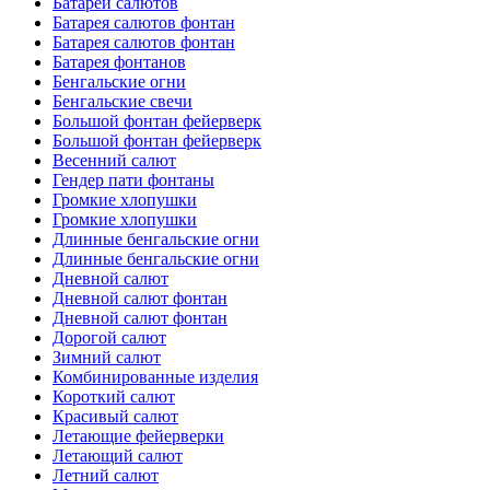
Батареи салютов
Батарея салютов фонтан
Батарея салютов фонтан
Батарея фонтанов
Бенгальские огни
Бенгальские свечи
Большой фонтан фейерверк
Большой фонтан фейерверк
Весенний салют
Гендер пати фонтаны
Громкие хлопушки
Громкие хлопушки
Длинные бенгальские огни
Длинные бенгальские огни
Дневной салют
Дневной салют фонтан
Дневной салют фонтан
Дорогой салют
Зимний салют
Комбинированные изделия
Короткий салют
Красивый салют
Летающие фейерверки
Летающий салют
Летний салют