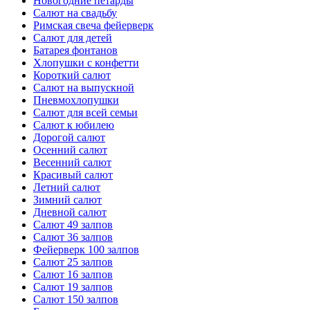
Новогодние петарды
Салют на свадьбу
Римская свеча фейерверк
Салют для детей
Батарея фонтанов
Хлопушки с конфетти
Короткий салют
Салют на выпускной
Пневмохлопушки
Салют для всей семьи
Салют к юбилею
Дорогой салют
Осенний салют
Весенний салют
Красивый салют
Летний салют
Зимний салют
Дневной салют
Салют 49 залпов
Салют 36 залпов
Фейерверк 100 залпов
Салют 25 залпов
Салют 16 залпов
Салют 19 залпов
Салют 150 залпов