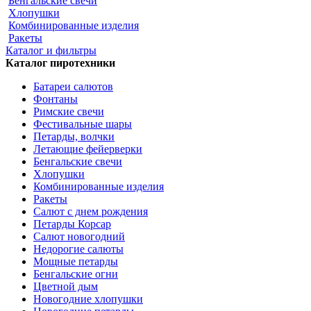
Бенгальские свечи
Хлопушки
Комбинированные изделия
Ракеты
Каталог и фильтры
Каталог пиротехники
Батареи салютов
Фонтаны
Римские свечи
Фестивальные шары
Петарды, волчки
Летающие фейерверки
Бенгальские свечи
Хлопушки
Комбинированные изделия
Ракеты
Салют с днем рождения
Петарды Корсар
Салют новогодний
Недорогие салюты
Мощные петарды
Бенгальские огни
Цветной дым
Новогодние хлопушки