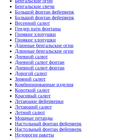
Бенгальские огни
Бенгальские свечи
Большой фонтан фейерверк
Большой фонтан фейерверк
Весенний салют
Гендер пати фонтаны
Громкие хлопушки
Громкие хлопушки
Длинные бенгальские огни
Длинные бенгальские огни
Дневной салют
Дневной салют фонтан
Дневной салют фонтан
Дорогой салют
Зимний салют
Комбинированные изделия
Короткий салют
Красивый салют
Летающие фейерверки
Летающий салют
Летний салют
Мощные петарды
Настольный фонтан фейерверк
Настольный фонтан фейерверк
Недорогие ракеты