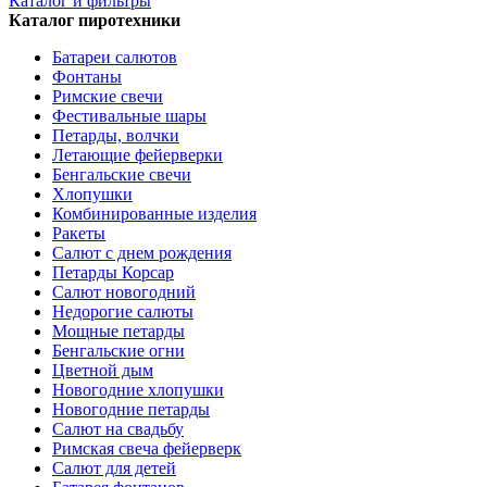
Каталог и фильтры
Каталог пиротехники
Батареи салютов
Фонтаны
Римские свечи
Фестивальные шары
Петарды, волчки
Летающие фейерверки
Бенгальские свечи
Хлопушки
Комбинированные изделия
Ракеты
Салют с днем рождения
Петарды Корсар
Салют новогодний
Недорогие салюты
Мощные петарды
Бенгальские огни
Цветной дым
Новогодние хлопушки
Новогодние петарды
Салют на свадьбу
Римская свеча фейерверк
Салют для детей