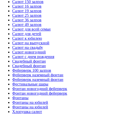
Салют 150 залпов
Салют 16 залпов
Салют 19 залпов
Салют 25 залпов
Салют 36 залпов
Салют 49 залпов
Салют для всей семьи
Салют для детей
Салют к юбилею
Салют на выпускной
Салют на свадьбу
Салют новогодний
Салют с днем рождения
Свадебный фонтан
Свадебный фонтан
Фейерверк 100 залпов
Фейерверк наземный фонтан
Фейерверк наземный фонтан
Фестивальные шары
Фонтан новогодний фейерверк
Фонтан новогодний фейерверк
Фонтаны
Фонтаны на юбилей
Фонтаны на юбилей
Хлопушка салют