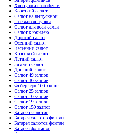
Батарея фонтанов
Хлопушки с конфетти
Короткий салют
Салют на выпускной
Пневмохлопушки
Салют для всей семьи
Салют к юбилею
Дорогой салют
Осенний салют
Весенний салют
Красивый салют
Летний салют
Зимний салют
Дневной салют
Салют 49 залпов
Салют 36 залпов
Фейерверк 100 залпов
Салют 25 залпов
Салют 16 залпов
Салют 19 залпов
Салют 150 залпов
Батареи салютов
Батарея салютов фонтан
Батарея салютов фонтан
Батарея фонтанов