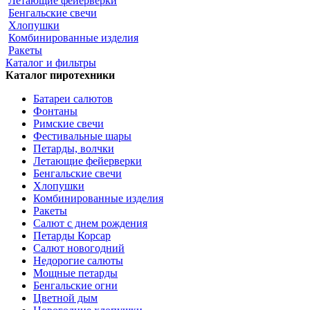
Летающие фейерверки
Бенгальские свечи
Хлопушки
Комбинированные изделия
Ракеты
Каталог и фильтры
Каталог пиротехники
Батареи салютов
Фонтаны
Римские свечи
Фестивальные шары
Петарды, волчки
Летающие фейерверки
Бенгальские свечи
Хлопушки
Комбинированные изделия
Ракеты
Салют с днем рождения
Петарды Корсар
Салют новогодний
Недорогие салюты
Мощные петарды
Бенгальские огни
Цветной дым