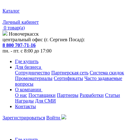
Каталог
Личный кабинет
0 товар(а)
Новочеркасск
центральный офис (г. Сергиев Посад):
8 800 707-71-16
пн. - пт. с 8:00 до 17:00
Где купить
Для бизнеса
Сотрудничество
Партнерская сеть
Система скидок
Промоматериалы
Сертификаты
Часто задаваемые
вопросы
О компании
О нас
Поставщики
Партнеры
Разработки
Статьи
Награды
Для СМИ
Контакты
Зарегистрироваться
Войти
Где купить