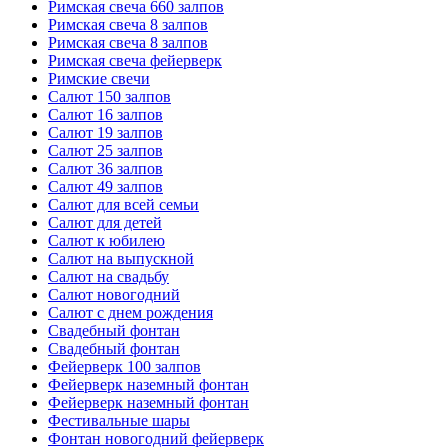
Римская свеча 660 залпов
Римская свеча 8 залпов
Римская свеча 8 залпов
Римская свеча фейерверк
Римские свечи
Салют 150 залпов
Салют 16 залпов
Салют 19 залпов
Салют 25 залпов
Салют 36 залпов
Салют 49 залпов
Салют для всей семьи
Салют для детей
Салют к юбилею
Салют на выпускной
Салют на свадьбу
Салют новогодний
Салют с днем рождения
Свадебный фонтан
Свадебный фонтан
Фейерверк 100 залпов
Фейерверк наземный фонтан
Фейерверк наземный фонтан
Фестивальные шары
Фонтан новогодний фейерверк