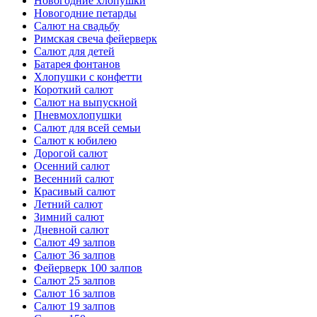
Новогодние хлопушки
Новогодние петарды
Салют на свадьбу
Римская свеча фейерверк
Салют для детей
Батарея фонтанов
Хлопушки с конфетти
Короткий салют
Салют на выпускной
Пневмохлопушки
Салют для всей семьи
Салют к юбилею
Дорогой салют
Осенний салют
Весенний салют
Красивый салют
Летний салют
Зимний салют
Дневной салют
Салют 49 залпов
Салют 36 залпов
Фейерверк 100 залпов
Салют 25 залпов
Салют 16 залпов
Салют 19 залпов