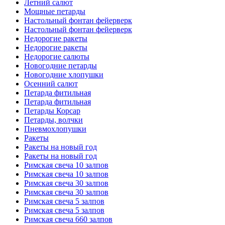
Летний салют
Мощные петарды
Настольный фонтан фейерверк
Настольный фонтан фейерверк
Недорогие ракеты
Недорогие ракеты
Недорогие салюты
Новогодние петарды
Новогодние хлопушки
Осенний салют
Петарда фитильная
Петарда фитильная
Петарды Корсар
Петарды, волчки
Пневмохлопушки
Ракеты
Ракеты на новый год
Ракеты на новый год
Римская свеча 10 залпов
Римская свеча 10 залпов
Римская свеча 30 залпов
Римская свеча 30 залпов
Римская свеча 5 залпов
Римская свеча 5 залпов
Римская свеча 660 залпов