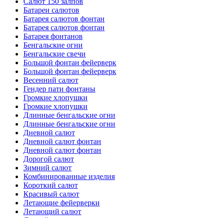
Салют 150 залпов
Батареи салютов
Батарея салютов фонтан
Батарея салютов фонтан
Батарея фонтанов
Бенгальские огни
Бенгальские свечи
Большой фонтан фейерверк
Большой фонтан фейерверк
Весенний салют
Гендер пати фонтаны
Громкие хлопушки
Громкие хлопушки
Длинные бенгальские огни
Длинные бенгальские огни
Дневной салют
Дневной салют фонтан
Дневной салют фонтан
Дорогой салют
Зимний салют
Комбинированные изделия
Короткий салют
Красивый салют
Летающие фейерверки
Летающий салют