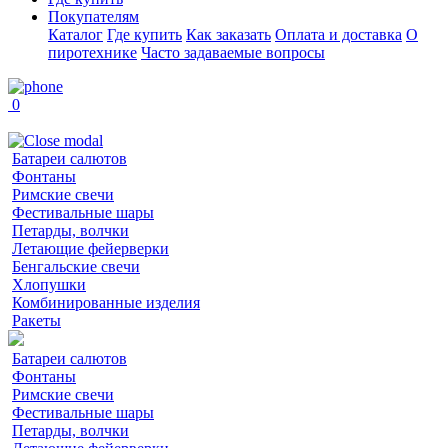
Покупателям
Каталог
Где купить
Как заказать
Оплата и доставка
О
пиротехнике
Часто задаваемые вопросы
0
Батареи салютов
Фонтаны
Римские свечи
Фестивальные шары
Петарды, волчки
Летающие фейерверки
Бенгальские свечи
Хлопушки
Комбинированные изделия
Ракеты
Батареи салютов
Фонтаны
Римские свечи
Фестивальные шары
Петарды, волчки