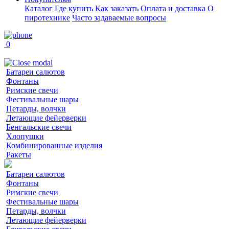
Каталог
Где купить
Как заказать
Оплата и доставка
О
пиротехнике
Часто задаваемые вопросы
0
Батареи салютов
Фонтаны
Римские свечи
Фестивальные шары
Петарды, волчки
Летающие фейерверки
Бенгальские свечи
Хлопушки
Комбинированные изделия
Ракеты
Батареи салютов
Фонтаны
Римские свечи
Фестивальные шары
Петарды, волчки
Летающие фейерверки