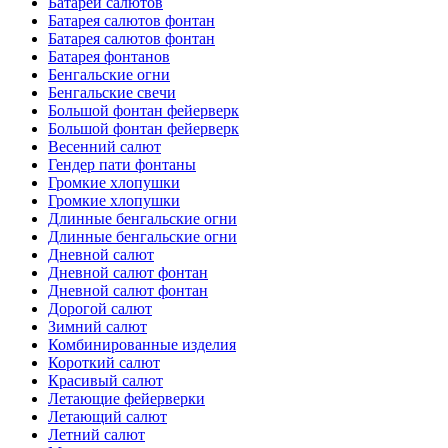
Батареи салютов
Батарея салютов фонтан
Батарея салютов фонтан
Батарея фонтанов
Бенгальские огни
Бенгальские свечи
Большой фонтан фейерверк
Большой фонтан фейерверк
Весенний салют
Гендер пати фонтаны
Громкие хлопушки
Громкие хлопушки
Длинные бенгальские огни
Длинные бенгальские огни
Дневной салют
Дневной салют фонтан
Дневной салют фонтан
Дорогой салют
Зимний салют
Комбинированные изделия
Короткий салют
Красивый салют
Летающие фейерверки
Летающий салют
Летний салют