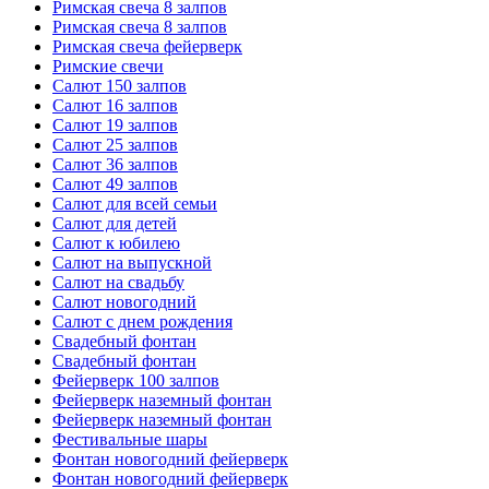
Римская свеча 8 залпов
Римская свеча 8 залпов
Римская свеча фейерверк
Римские свечи
Салют 150 залпов
Салют 16 залпов
Салют 19 залпов
Салют 25 залпов
Салют 36 залпов
Салют 49 залпов
Салют для всей семьи
Салют для детей
Салют к юбилею
Салют на выпускной
Салют на свадьбу
Салют новогодний
Салют с днем рождения
Свадебный фонтан
Свадебный фонтан
Фейерверк 100 залпов
Фейерверк наземный фонтан
Фейерверк наземный фонтан
Фестивальные шары
Фонтан новогодний фейерверк
Фонтан новогодний фейерверк