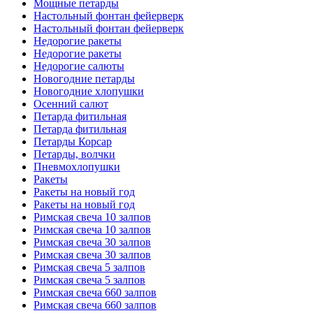
Мощные петарды
Настольный фонтан фейерверк
Настольный фонтан фейерверк
Недорогие ракеты
Недорогие ракеты
Недорогие салюты
Новогодние петарды
Новогодние хлопушки
Осенний салют
Петарда фитильная
Петарда фитильная
Петарды Корсар
Петарды, волчки
Пневмохлопушки
Ракеты
Ракеты на новый год
Ракеты на новый год
Римская свеча 10 залпов
Римская свеча 10 залпов
Римская свеча 30 залпов
Римская свеча 30 залпов
Римская свеча 5 залпов
Римская свеча 5 залпов
Римская свеча 660 залпов
Римская свеча 660 залпов