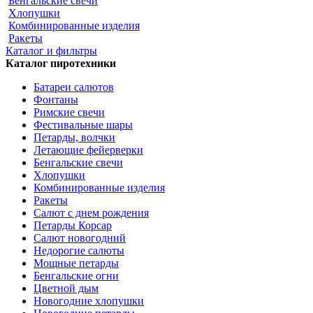
Бенгальские свечи
Хлопушки
Комбинированные изделия
Ракеты
Каталог и фильтры
Каталог пиротехники
Батареи салютов
Фонтаны
Римские свечи
Фестивальные шары
Петарды, волчки
Летающие фейерверки
Бенгальские свечи
Хлопушки
Комбинированные изделия
Ракеты
Салют с днем рождения
Петарды Корсар
Салют новогодний
Недорогие салюты
Мощные петарды
Бенгальские огни
Цветной дым
Новогодние хлопушки