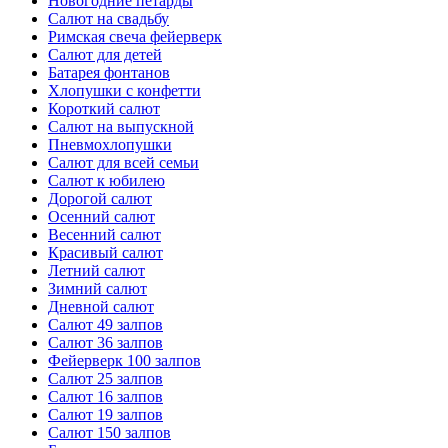
Новогодние петарды
Салют на свадьбу
Римская свеча фейерверк
Салют для детей
Батарея фонтанов
Хлопушки с конфетти
Короткий салют
Салют на выпускной
Пневмохлопушки
Салют для всей семьи
Салют к юбилею
Дорогой салют
Осенний салют
Весенний салют
Красивый салют
Летний салют
Зимний салют
Дневной салют
Салют 49 залпов
Салют 36 залпов
Фейерверк 100 залпов
Салют 25 залпов
Салют 16 залпов
Салют 19 залпов
Салют 150 залпов