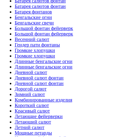
Батарея салютов фонтан
Батарея салютов фонтан
Батарея фонтанов
Бенгальские огни
Бенгальские свечи
Большой фонтан фейерверк
Большой фонтан фейерверк
Весенний салют
Гендер пати фонтаны
Громкие хлопушки
Громкие хлопушки
Длинные бенгальские огни
Длинные бенгальские огни
Дневной салют
Дневной салют фонтан
Дневной салют фонтан
Дорогой салют
Зимний салют
Комбинированные изделия
Короткий салют
Красивый салют
Летающие фейерверки
Летающий салют
Летний салют
Мощные петарды