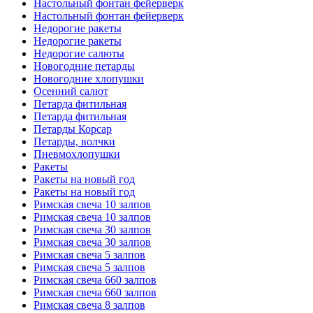
Настольный фонтан фейерверк
Настольный фонтан фейерверк
Недорогие ракеты
Недорогие ракеты
Недорогие салюты
Новогодние петарды
Новогодние хлопушки
Осенний салют
Петарда фитильная
Петарда фитильная
Петарды Корсар
Петарды, волчки
Пневмохлопушки
Ракеты
Ракеты на новый год
Ракеты на новый год
Римская свеча 10 залпов
Римская свеча 10 залпов
Римская свеча 30 залпов
Римская свеча 30 залпов
Римская свеча 5 залпов
Римская свеча 5 залпов
Римская свеча 660 залпов
Римская свеча 660 залпов
Римская свеча 8 залпов