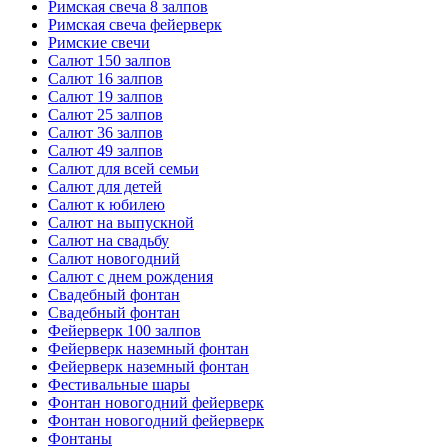
Римская свеча 8 залпов
Римская свеча фейерверк
Римские свечи
Салют 150 залпов
Салют 16 залпов
Салют 19 залпов
Салют 25 залпов
Салют 36 залпов
Салют 49 залпов
Салют для всей семьи
Салют для детей
Салют к юбилею
Салют на выпускной
Салют на свадьбу
Салют новогодний
Салют с днем рождения
Свадебный фонтан
Свадебный фонтан
Фейерверк 100 залпов
Фейерверк наземный фонтан
Фейерверк наземный фонтан
Фестивальные шары
Фонтан новогодний фейерверк
Фонтан новогодний фейерверк
Фонтаны