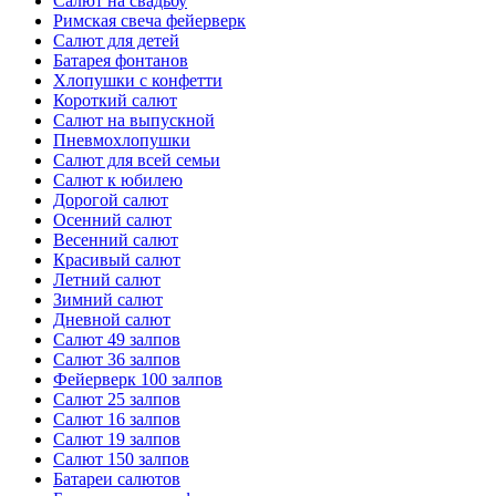
Салют на свадьбу
Римская свеча фейерверк
Салют для детей
Батарея фонтанов
Хлопушки с конфетти
Короткий салют
Салют на выпускной
Пневмохлопушки
Салют для всей семьи
Салют к юбилею
Дорогой салют
Осенний салют
Весенний салют
Красивый салют
Летний салют
Зимний салют
Дневной салют
Салют 49 залпов
Салют 36 залпов
Фейерверк 100 залпов
Салют 25 залпов
Салют 16 залпов
Салют 19 залпов
Салют 150 залпов
Батареи салютов