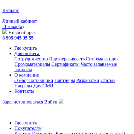
Каталог
Личный кабинет
0 товар(а)
Новосибирск
8 905 945 35 55
Где купить
Для бизнеса
Сотрудничество
Партнерская сеть
Система скидок
Промоматериалы
Сертификаты
Часто задаваемые
вопросы
О компании
О нас
Поставщики
Партнеры
Разработки
Статьи
Награды
Для СМИ
Контакты
Зарегистрироваться
Войти
Где купить
Покупателям
Каталог
Где купить
Как заказать
Оплата и доставка
О