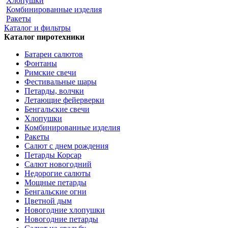
Хлопушки
Комбинированные изделия
Ракеты
Каталог и фильтры
Каталог пиротехники
Батареи салютов
Фонтаны
Римские свечи
Фестивальные шары
Петарды, волчки
Летающие фейерверки
Бенгальские свечи
Хлопушки
Комбинированные изделия
Ракеты
Салют с днем рождения
Петарды Корсар
Салют новогодний
Недорогие салюты
Мощные петарды
Бенгальские огни
Цветной дым
Новогодние хлопушки
Новогодние петарды