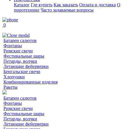
Каталог
Где купить
Как заказать
Оплата и доставка
О
пиротехнике
Часто задаваемые вопросы
0
Батареи салютов
Фонтаны
Римские свечи
Фестивальные шары
Петарды, волчки
Летающие фейерверки
Бенгальские свечи
Хлопушки
Комбинированные изделия
Ракеты
Батареи салютов
Фонтаны
Римские свечи
Фестивальные шары
Петарды, волчки
Летающие фейерверки