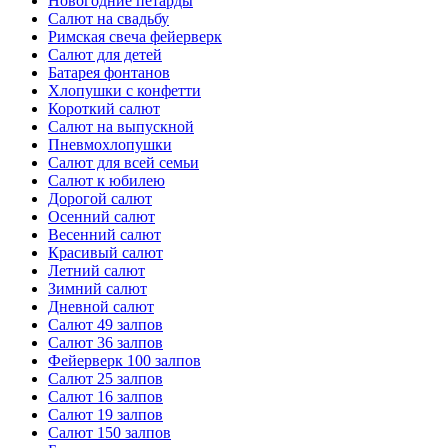
Новогодние петарды
Салют на свадьбу
Римская свеча фейерверк
Салют для детей
Батарея фонтанов
Хлопушки с конфетти
Короткий салют
Салют на выпускной
Пневмохлопушки
Салют для всей семьи
Салют к юбилею
Дорогой салют
Осенний салют
Весенний салют
Красивый салют
Летний салют
Зимний салют
Дневной салют
Салют 49 залпов
Салют 36 залпов
Фейерверк 100 залпов
Салют 25 залпов
Салют 16 залпов
Салют 19 залпов
Салют 150 залпов