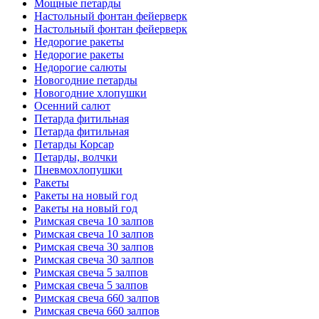
Мощные петарды
Настольный фонтан фейерверк
Настольный фонтан фейерверк
Недорогие ракеты
Недорогие ракеты
Недорогие салюты
Новогодние петарды
Новогодние хлопушки
Осенний салют
Петарда фитильная
Петарда фитильная
Петарды Корсар
Петарды, волчки
Пневмохлопушки
Ракеты
Ракеты на новый год
Ракеты на новый год
Римская свеча 10 залпов
Римская свеча 10 залпов
Римская свеча 30 залпов
Римская свеча 30 залпов
Римская свеча 5 залпов
Римская свеча 5 залпов
Римская свеча 660 залпов
Римская свеча 660 залпов