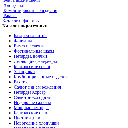
Бенгальские свечи
Хлопушки
Комбинированные изделия
Ракеты
Каталог и фильтры
Каталог пиротехники
Батареи салютов
Фонтаны
Римские свечи
Фестивальные шары
Петарды, волчки
Летающие фейерверки
Бенгальские свечи
Хлопушки
Комбинированные изделия
Ракеты
Салют с днем рождения
Петарды Корсар
Салют новогодний
Недорогие салюты
Мощные петарды
Бенгальские огни
Цветной дым
Новогодние хлопушки