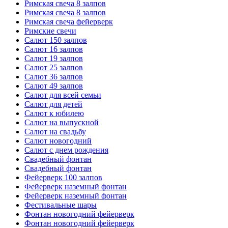
Римская свеча 8 залпов
Римская свеча 8 залпов
Римская свеча фейерверк
Римские свечи
Салют 150 залпов
Салют 16 залпов
Салют 19 залпов
Салют 25 залпов
Салют 36 залпов
Салют 49 залпов
Салют для всей семьи
Салют для детей
Салют к юбилею
Салют на выпускной
Салют на свадьбу
Салют новогодний
Салют с днем рождения
Свадебный фонтан
Свадебный фонтан
Фейерверк 100 залпов
Фейерверк наземный фонтан
Фейерверк наземный фонтан
Фестивальные шары
Фонтан новогодний фейерверк
Фонтан новогодний фейерверк