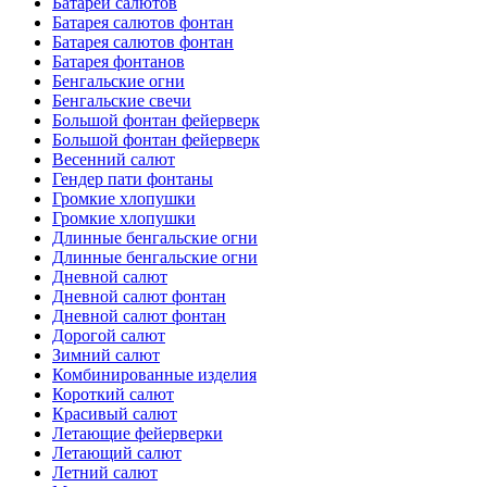
Батареи салютов
Батарея салютов фонтан
Батарея салютов фонтан
Батарея фонтанов
Бенгальские огни
Бенгальские свечи
Большой фонтан фейерверк
Большой фонтан фейерверк
Весенний салют
Гендер пати фонтаны
Громкие хлопушки
Громкие хлопушки
Длинные бенгальские огни
Длинные бенгальские огни
Дневной салют
Дневной салют фонтан
Дневной салют фонтан
Дорогой салют
Зимний салют
Комбинированные изделия
Короткий салют
Красивый салют
Летающие фейерверки
Летающий салют
Летний салют