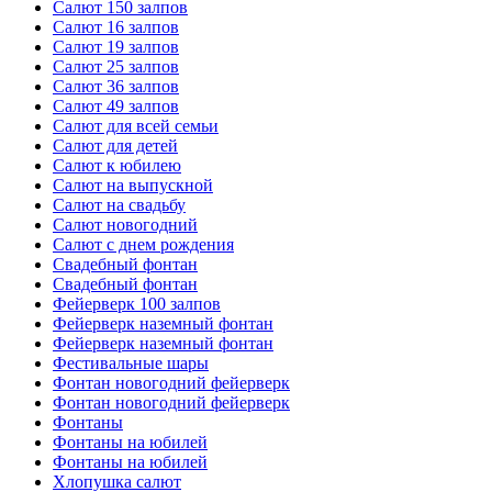
Салют 150 залпов
Салют 16 залпов
Салют 19 залпов
Салют 25 залпов
Салют 36 залпов
Салют 49 залпов
Салют для всей семьи
Салют для детей
Салют к юбилею
Салют на выпускной
Салют на свадьбу
Салют новогодний
Салют с днем рождения
Свадебный фонтан
Свадебный фонтан
Фейерверк 100 залпов
Фейерверк наземный фонтан
Фейерверк наземный фонтан
Фестивальные шары
Фонтан новогодний фейерверк
Фонтан новогодний фейерверк
Фонтаны
Фонтаны на юбилей
Фонтаны на юбилей
Хлопушка салют