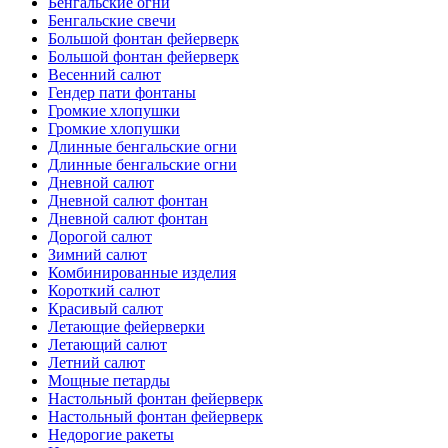
Бенгальские огни
Бенгальские свечи
Большой фонтан фейерверк
Большой фонтан фейерверк
Весенний салют
Гендер пати фонтаны
Громкие хлопушки
Громкие хлопушки
Длинные бенгальские огни
Длинные бенгальские огни
Дневной салют
Дневной салют фонтан
Дневной салют фонтан
Дорогой салют
Зимний салют
Комбинированные изделия
Короткий салют
Красивый салют
Летающие фейерверки
Летающий салют
Летний салют
Мощные петарды
Настольный фонтан фейерверк
Настольный фонтан фейерверк
Недорогие ракеты