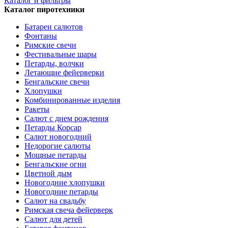
Каталог и фильтры
Каталог пиротехники
Батареи салютов
Фонтаны
Римские свечи
Фестивальные шары
Петарды, волчки
Летающие фейерверки
Бенгальские свечи
Хлопушки
Комбинированные изделия
Ракеты
Салют с днем рождения
Петарды Корсар
Салют новогодний
Недорогие салюты
Мощные петарды
Бенгальские огни
Цветной дым
Новогодние хлопушки
Новогодние петарды
Салют на свадьбу
Римская свеча фейерверк
Салют для детей