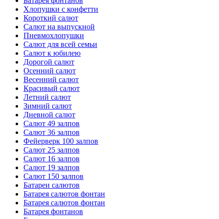
Батарея фонтанов
Хлопушки с конфетти
Короткий салют
Салют на выпускной
Пневмохлопушки
Салют для всей семьи
Салют к юбилею
Дорогой салют
Осенний салют
Весенний салют
Красивый салют
Летний салют
Зимний салют
Дневной салют
Салют 49 залпов
Салют 36 залпов
Фейерверк 100 залпов
Салют 25 залпов
Салют 16 залпов
Салют 19 залпов
Салют 150 залпов
Батареи салютов
Батарея салютов фонтан
Батарея салютов фонтан
Батарея фонтанов