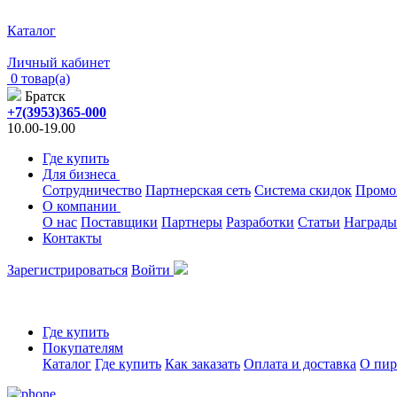
Каталог
Личный кабинет
0 товар(а)
Братск
+7(3953)365-000
10.00-19.00
Где купить
Для бизнеса
Сотрудничество
Партнерская сеть
Система скидок
Промо
О компании
О нас
Поставщики
Партнеры
Разработки
Статьи
Награды
Контакты
Зарегистрироваться
Войти
Где купить
Покупателям
Каталог
Где купить
Как заказать
Оплата и доставка
О пир