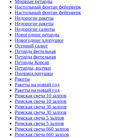
Мощные петарды
Настольный фонтан фейерверк
Настольный фонтан фейерверк
Недорогие ракеты
Недорогие ракеты
Недорогие салюты
Новогодние петарды
Новогодние хлопушки
Осенний салют
Петарда фитильная
Петарда фитильная
Петарды Корсар
Петарды, волчки
Пневмохлопушки
Ракеты
Ракеты на новый год
Ракеты на новый год
Римская свеча 10 залпов
Римская свеча 10 залпов
Римская свеча 30 залпов
Римская свеча 30 залпов
Римская свеча 5 залпов
Римская свеча 5 залпов
Римская свеча 660 залпов
Римская свеча 660 залпов