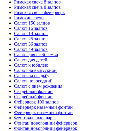
Римская свеча 8 залпов
Римская свеча 8 залпов
Римская свеча фейерверк
Римские свечи
Салют 150 залпов
Салют 16 залпов
Салют 19 залпов
Салют 25 залпов
Салют 36 залпов
Салют 49 залпов
Салют для всей семьи
Салют для детей
Салют к юбилею
Салют на выпускной
Салют на свадьбу
Салют новогодний
Салют с днем рождения
Свадебный фонтан
Свадебный фонтан
Фейерверк 100 залпов
Фейерверк наземный фонтан
Фейерверк наземный фонтан
Фестивальные шары
Фонтан новогодний фейерверк
Фонтан новогодний фейерверк