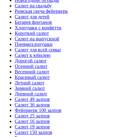
Новогодние петарды
Салют на свадьбу
Римская свеча фейерверк
Салют для детей
Батарея фонтанов
Хлопушки с конфетти
Короткий салют
Салют на выпускной
Пневмохлопушки
Салют для всей семьи
Салют к юбилею
Дорогой салют
Осенний салют
Весенний салют
Красивый салют
Летний салют
Зимний салют
Дневной салют
Салют 49 залпов
Салют 36 залпов
Фейерверк 100 залпов
Салют 25 залпов
Салют 16 залпов
Салют 19 залпов
Салют 150 залпов