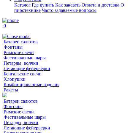
Каталог
Где купить
Как заказать
Оплата и доставка
О
пиротехнике
Часто задаваемые вопросы
0
Батареи салютов
Фонтаны
Римские свечи
Фестивальные шары
Петарды, волчки
Летающие фейерверки
Бенгальские свечи
Хлопушки
Комбинированные изделия
Ракеты
Батареи салютов
Фонтаны
Римские свечи
Фестивальные шары
Петарды, волчки
Летающие фейерверки