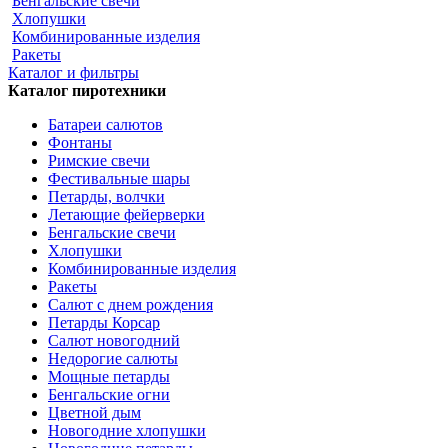
Бенгальские свечи
Хлопушки
Комбинированные изделия
Ракеты
Каталог и фильтры
Каталог пиротехники
Батареи салютов
Фонтаны
Римские свечи
Фестивальные шары
Петарды, волчки
Летающие фейерверки
Бенгальские свечи
Хлопушки
Комбинированные изделия
Ракеты
Салют с днем рождения
Петарды Корсар
Салют новогодний
Недорогие салюты
Мощные петарды
Бенгальские огни
Цветной дым
Новогодние хлопушки