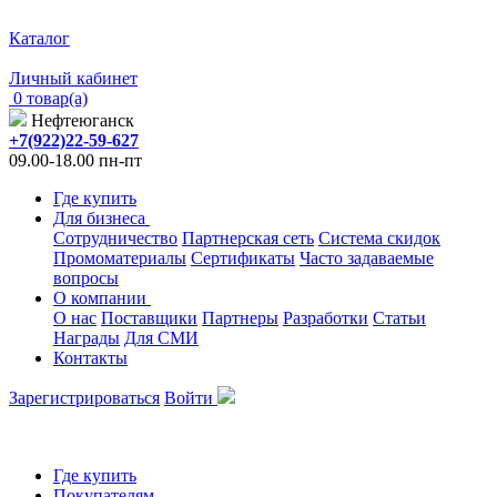
Каталог
Личный кабинет
0 товар(а)
Нефтеюганск
+7(922)22-59-627
09.00-18.00 пн-пт
Где купить
Для бизнеса
Сотрудничество
Партнерская сеть
Система скидок
Промоматериалы
Сертификаты
Часто задаваемые
вопросы
О компании
О нас
Поставщики
Партнеры
Разработки
Статьи
Награды
Для СМИ
Контакты
Зарегистрироваться
Войти
Где купить
Покупателям