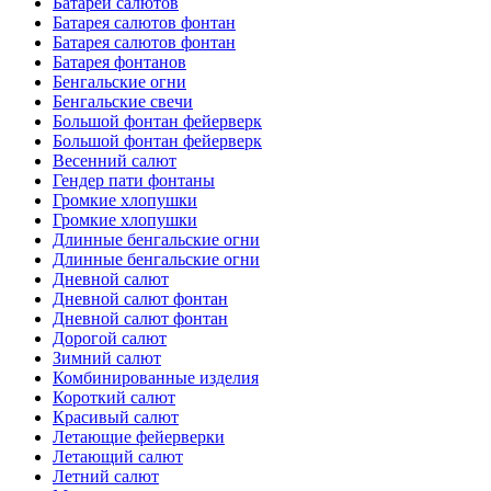
Батареи салютов
Батарея салютов фонтан
Батарея салютов фонтан
Батарея фонтанов
Бенгальские огни
Бенгальские свечи
Большой фонтан фейерверк
Большой фонтан фейерверк
Весенний салют
Гендер пати фонтаны
Громкие хлопушки
Громкие хлопушки
Длинные бенгальские огни
Длинные бенгальские огни
Дневной салют
Дневной салют фонтан
Дневной салют фонтан
Дорогой салют
Зимний салют
Комбинированные изделия
Короткий салют
Красивый салют
Летающие фейерверки
Летающий салют
Летний салют