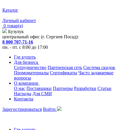
Каталог
Личный кабинет
0 товар(а)
Бузулук
центральный офис (г. Сергиев Посад):
8 800 707-71-16
пн. - пт. с 8:00 до 17:00
Где купить
Для бизнеса
Сотрудничество
Партнерская сеть
Система скидок
Промоматериалы
Сертификаты
Часто задаваемые
вопросы
О компании
О нас
Поставщики
Партнеры
Разработки
Статьи
Награды
Для СМИ
Контакты
Зарегистрироваться
Войти
Где купить