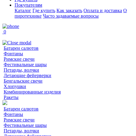
Покупателям
Каталог
Где купить
Как заказать
Оплата и доставка
О
пиротехнике
Часто задаваемые вопросы
0
Батареи салютов
Фонтаны
Римские свечи
Фестивальные шары
Петарды, волчки
Летающие фейерверки
Бенгальские свечи
Хлопушки
Комбинированные изделия
Ракеты
Батареи салютов
Фонтаны
Римские свечи
Фестивальные шары
Петарды, волчки