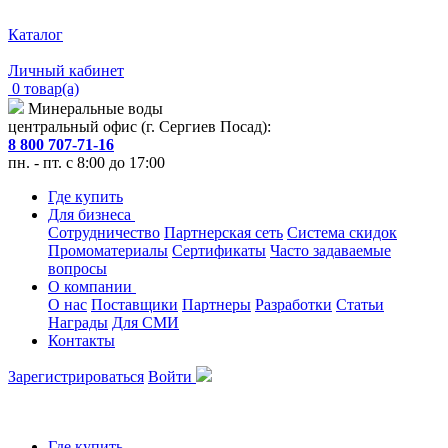
Каталог
Личный кабинет
0 товар(а)
Минеральные воды
центральный офис (г. Сергиев Посад):
8 800 707-71-16
пн. - пт. с 8:00 до 17:00
Где купить
Для бизнеса
Сотрудничество
Партнерская сеть
Система скидок
Промоматериалы
Сертификаты
Часто задаваемые
вопросы
О компании
О нас
Поставщики
Партнеры
Разработки
Статьи
Награды
Для СМИ
Контакты
Зарегистрироваться
Войти
Где купить