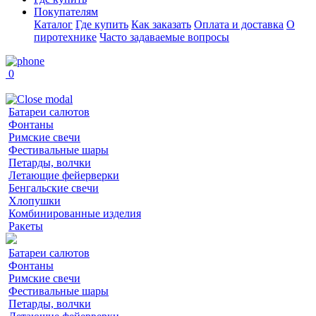
Покупателям
Каталог
Где купить
Как заказать
Оплата и доставка
О
пиротехнике
Часто задаваемые вопросы
0
Батареи салютов
Фонтаны
Римские свечи
Фестивальные шары
Петарды, волчки
Летающие фейерверки
Бенгальские свечи
Хлопушки
Комбинированные изделия
Ракеты
Батареи салютов
Фонтаны
Римские свечи
Фестивальные шары
Петарды, волчки