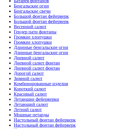
Батарея фонтанов
Бенгальские огни
Бенгальские свечи
Большой фонтан фейерверк
Большой фонтан фейерверк
Весенний салют
Гендер пати фонтаны
Громкие хлопушки
Громкие хлопушки
Длинные бенгальские огни
Длинные бенгальские огни
Дневной салют
Дневной салют фонтан
Дневной салют фонтан
Дорогой салют
Зимний салют
Комбинированные изделия
Короткий салют
Красивый салют
Летающие фейерверки
Летающий салют
Летний салют
Мощные петарды
Настольный фонтан фейерверк
Настольный фонтан фейерверк