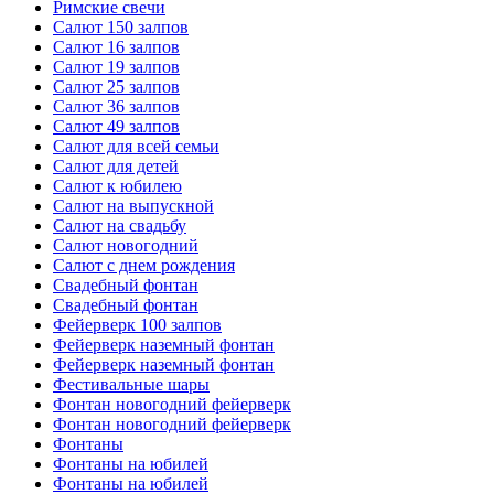
Римские свечи
Салют 150 залпов
Салют 16 залпов
Салют 19 залпов
Салют 25 залпов
Салют 36 залпов
Салют 49 залпов
Салют для всей семьи
Салют для детей
Салют к юбилею
Салют на выпускной
Салют на свадьбу
Салют новогодний
Салют с днем рождения
Свадебный фонтан
Свадебный фонтан
Фейерверк 100 залпов
Фейерверк наземный фонтан
Фейерверк наземный фонтан
Фестивальные шары
Фонтан новогодний фейерверк
Фонтан новогодний фейерверк
Фонтаны
Фонтаны на юбилей
Фонтаны на юбилей