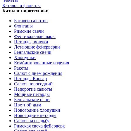
Ракеты
Каталог и фильтры
Каталог пиротехники
Батареи салютов
Фонтаны
Римские свечи
Фестивальные шары
Петарды, волчки
Летающие фейерверки
Бенгальские свечи
Хлопушки
Комбинированные изделия
Ракеты
Салют с днем рождения
Петарды Корсар
Салют новогодний
Недорогие салюты
Мощные петарды
Бенгальские огни
Цветной дым
Новогодние хлопушки
Новогодние петарды
Салют на свадьбу
Римская свеча фейерверк