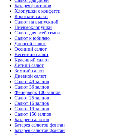
Салют для детей
Батарея фонтанов
Хлопушки с конфетти
Короткий салют
Салют на выпускной
Пневмохлопушки
Салют для всей семьи
Салют к юбилею
Дорогой салют
Осенний салют
Весенний салют
Красивый салют
Летний салют
Зимний салют
Дневной салют
Салют 49 залпов
Салют 36 залпов
Фейерверк 100 залпов
Салют 25 залпов
Салют 16 залпов
Салют 19 залпов
Салют 150 залпов
Батареи салютов
Батарея салютов фонтан
Батарея салютов фонтан