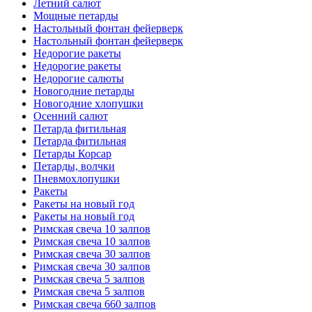
Летний салют
Мощные петарды
Настольный фонтан фейерверк
Настольный фонтан фейерверк
Недорогие ракеты
Недорогие ракеты
Недорогие салюты
Новогодние петарды
Новогодние хлопушки
Осенний салют
Петарда фитильная
Петарда фитильная
Петарды Корсар
Петарды, волчки
Пневмохлопушки
Ракеты
Ракеты на новый год
Ракеты на новый год
Римская свеча 10 залпов
Римская свеча 10 залпов
Римская свеча 30 залпов
Римская свеча 30 залпов
Римская свеча 5 залпов
Римская свеча 5 залпов
Римская свеча 660 залпов