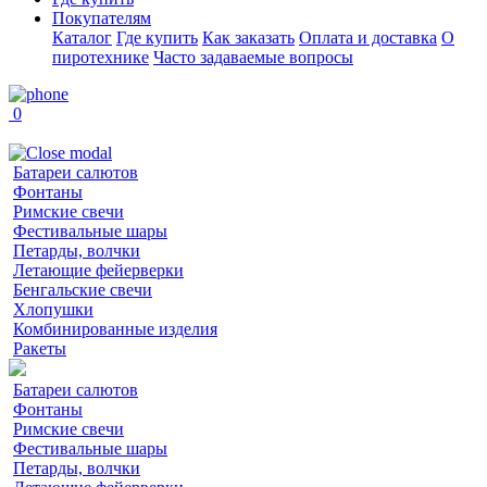
Покупателям
Каталог
Где купить
Как заказать
Оплата и доставка
О
пиротехнике
Часто задаваемые вопросы
0
Батареи салютов
Фонтаны
Римские свечи
Фестивальные шары
Петарды, волчки
Летающие фейерверки
Бенгальские свечи
Хлопушки
Комбинированные изделия
Ракеты
Батареи салютов
Фонтаны
Римские свечи
Фестивальные шары
Петарды, волчки