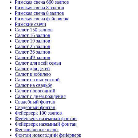
Римская свеча 660 залпов
Римская свеча 8 залпов
Римская свеча 8 залпов
Римская свеча фейерверк
Римские свечи
Салют 150 залпов
Салют 16 залпов
Салют 19 залпов
Салют 25 залпов
Салют 36 залпов
Салют 49 залпов
Салют для всей семьи
Салют для детей
Салют к юбилею
Салют на выпускной
Салют на свадьбу
Салют новогодний
Салют с днем рождения
Свадебный фонтан
Свадебный фонтан
Фейерверк 100 залпов
Фейерверк наземный фонтан
Фейерверк наземный фонтан
Фестивальные шары
Фонтан новогодний фейерверк