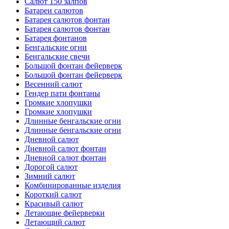
Салют 150 залпов
Батареи салютов
Батарея салютов фонтан
Батарея салютов фонтан
Батарея фонтанов
Бенгальские огни
Бенгальские свечи
Большой фонтан фейерверк
Большой фонтан фейерверк
Весенний салют
Гендер пати фонтаны
Громкие хлопушки
Громкие хлопушки
Длинные бенгальские огни
Длинные бенгальские огни
Дневной салют
Дневной салют фонтан
Дневной салют фонтан
Дорогой салют
Зимний салют
Комбинированные изделия
Короткий салют
Красивый салют
Летающие фейерверки
Летающий салют