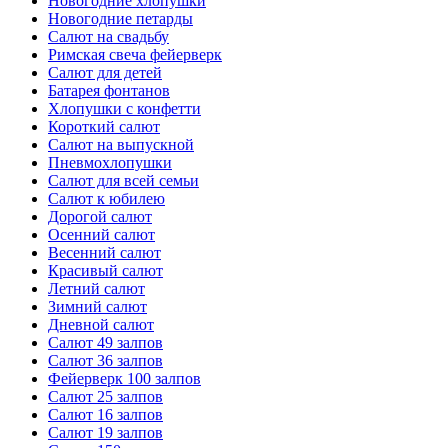
Новогодние хлопушки
Новогодние петарды
Салют на свадьбу
Римская свеча фейерверк
Салют для детей
Батарея фонтанов
Хлопушки с конфетти
Короткий салют
Салют на выпускной
Пневмохлопушки
Салют для всей семьи
Салют к юбилею
Дорогой салют
Осенний салют
Весенний салют
Красивый салют
Летний салют
Зимний салют
Дневной салют
Салют 49 залпов
Салют 36 залпов
Фейерверк 100 залпов
Салют 25 залпов
Салют 16 залпов
Салют 19 залпов