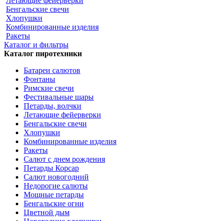
Летающие фейерверки
Бенгальские свечи
Хлопушки
Комбинированные изделия
Ракеты
Каталог и фильтры
Каталог пиротехники
Батареи салютов
Фонтаны
Римские свечи
Фестивальные шары
Петарды, волчки
Летающие фейерверки
Бенгальские свечи
Хлопушки
Комбинированные изделия
Ракеты
Салют с днем рождения
Петарды Корсар
Салют новогодний
Недорогие салюты
Мощные петарды
Бенгальские огни
Цветной дым