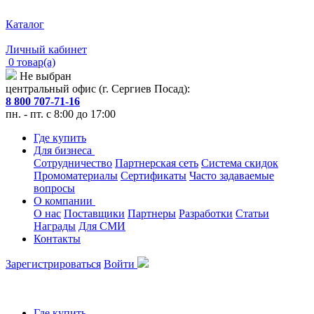
Каталог
Личный кабинет
0 товар(а)
Не выбран
центральный офис (г. Сергиев Посад):
8 800 707-71-16
пн. - пт. с 8:00 до 17:00
Где купить
Для бизнеса
Сотрудничество
Партнерская сеть
Система скидок
Промоматериалы
Сертификаты
Часто задаваемые
вопросы
О компании
О нас
Поставщики
Партнеры
Разработки
Статьи
Награды
Для СМИ
Контакты
Зарегистрироваться
Войти
Где купить