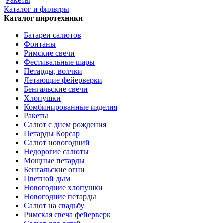
Ракеты
Каталог и фильтры
Каталог пиротехники
Батареи салютов
Фонтаны
Римские свечи
Фестивальные шары
Петарды, волчки
Летающие фейерверки
Бенгальские свечи
Хлопушки
Комбинированные изделия
Ракеты
Салют с днем рождения
Петарды Корсар
Салют новогодний
Недорогие салюты
Мощные петарды
Бенгальские огни
Цветной дым
Новогодние хлопушки
Новогодние петарды
Салют на свадьбу
Римская свеча фейерверк