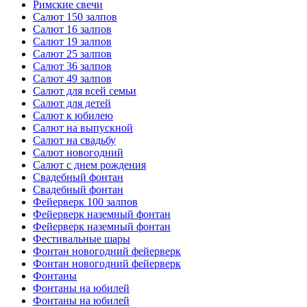
Римские свечи
Салют 150 залпов
Салют 16 залпов
Салют 19 залпов
Салют 25 залпов
Салют 36 залпов
Салют 49 залпов
Салют для всей семьи
Салют для детей
Салют к юбилею
Салют на выпускной
Салют на свадьбу
Салют новогодний
Салют с днем рождения
Свадебный фонтан
Свадебный фонтан
Фейерверк 100 залпов
Фейерверк наземный фонтан
Фейерверк наземный фонтан
Фестивальные шары
Фонтан новогодний фейерверк
Фонтан новогодний фейерверк
Фонтаны
Фонтаны на юбилей
Фонтаны на юбилей