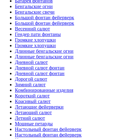
Батарея фонтанов
Бенгальские огни
Бенгальские свечи
Большой фонтан фейерверк
Большой фонтан фейерверк
Весенний салют
Гендер пати фонтаны
Громкие хлопушки
Громкие хлопушки
Длинные бенгальские огни
Длинные бенгальские огни
Дневной салют
Дневной салют фонтан
Дневной салют фонтан
Дорогой салют
Зимний салют
Комбинированные изделия
Короткий салют
Красивый салют
Летающие фейерверки
Летающий салют
Летний салют
Мощные петарды
Настольный фонтан фейерверк
Настольный фонтан фейерверк