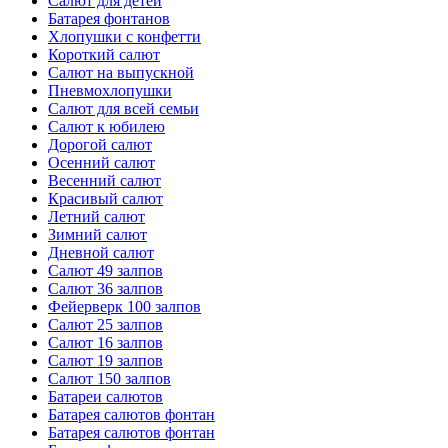
Салют для детей
Батарея фонтанов
Хлопушки с конфетти
Короткий салют
Салют на выпускной
Пневмохлопушки
Салют для всей семьи
Салют к юбилею
Дорогой салют
Осенний салют
Весенний салют
Красивый салют
Летний салют
Зимний салют
Дневной салют
Салют 49 залпов
Салют 36 залпов
Фейерверк 100 залпов
Салют 25 залпов
Салют 16 залпов
Салют 19 залпов
Салют 150 залпов
Батареи салютов
Батарея салютов фонтан
Батарея салютов фонтан