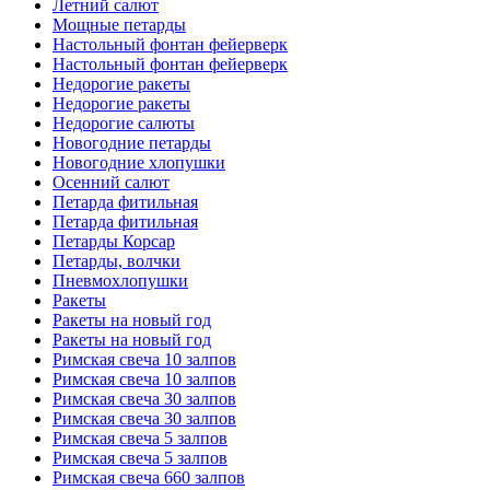
Летний салют
Мощные петарды
Настольный фонтан фейерверк
Настольный фонтан фейерверк
Недорогие ракеты
Недорогие ракеты
Недорогие салюты
Новогодние петарды
Новогодние хлопушки
Осенний салют
Петарда фитильная
Петарда фитильная
Петарды Корсар
Петарды, волчки
Пневмохлопушки
Ракеты
Ракеты на новый год
Ракеты на новый год
Римская свеча 10 залпов
Римская свеча 10 залпов
Римская свеча 30 залпов
Римская свеча 30 залпов
Римская свеча 5 залпов
Римская свеча 5 залпов
Римская свеча 660 залпов