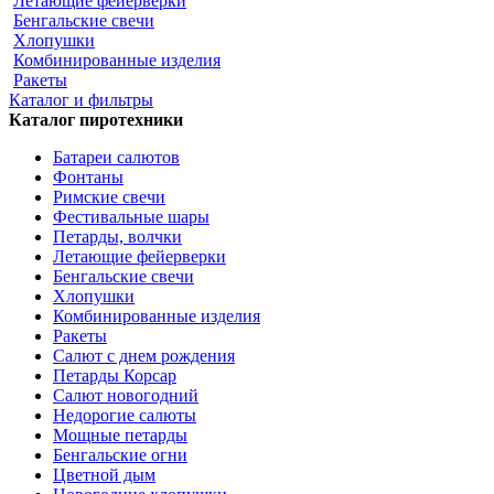
Летающие фейерверки
Бенгальские свечи
Хлопушки
Комбинированные изделия
Ракеты
Каталог и фильтры
Каталог пиротехники
Батареи салютов
Фонтаны
Римские свечи
Фестивальные шары
Петарды, волчки
Летающие фейерверки
Бенгальские свечи
Хлопушки
Комбинированные изделия
Ракеты
Салют с днем рождения
Петарды Корсар
Салют новогодний
Недорогие салюты
Мощные петарды
Бенгальские огни
Цветной дым