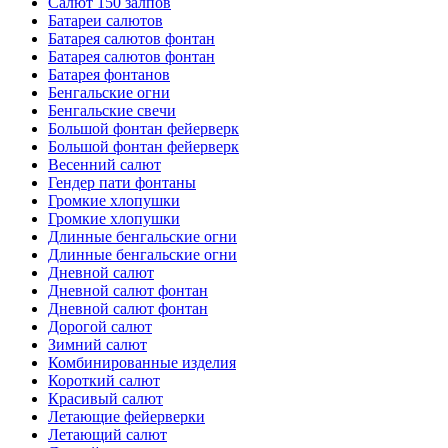
Салют 150 залпов
Батареи салютов
Батарея салютов фонтан
Батарея салютов фонтан
Батарея фонтанов
Бенгальские огни
Бенгальские свечи
Большой фонтан фейерверк
Большой фонтан фейерверк
Весенний салют
Гендер пати фонтаны
Громкие хлопушки
Громкие хлопушки
Длинные бенгальские огни
Длинные бенгальские огни
Дневной салют
Дневной салют фонтан
Дневной салют фонтан
Дорогой салют
Зимний салют
Комбинированные изделия
Короткий салют
Красивый салют
Летающие фейерверки
Летающий салют