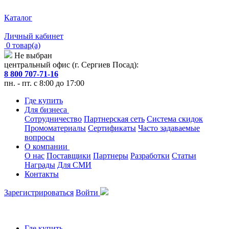
Каталог
Личный кабинет
0 товар(а)
Не выбран
центральный офис (г. Сергиев Посад):
8 800 707-71-16
пн. - пт. с 8:00 до 17:00
Где купить
Для бизнеса
Сотрудничество
Партнерская сеть
Система скидок
Промоматериалы
Сертификаты
Часто задаваемые
вопросы
О компании
О нас
Поставщики
Партнеры
Разработки
Статьи
Награды
Для СМИ
Контакты
Зарегистрироваться
Войти
Где купить