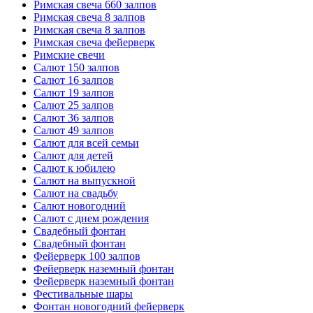
Римская свеча 660 залпов
Римская свеча 8 залпов
Римская свеча 8 залпов
Римская свеча фейерверк
Римские свечи
Салют 150 залпов
Салют 16 залпов
Салют 19 залпов
Салют 25 залпов
Салют 36 залпов
Салют 49 залпов
Салют для всей семьи
Салют для детей
Салют к юбилею
Салют на выпускной
Салют на свадьбу
Салют новогодний
Салют с днем рождения
Свадебный фонтан
Свадебный фонтан
Фейерверк 100 залпов
Фейерверк наземный фонтан
Фейерверк наземный фонтан
Фестивальные шары
Фонтан новогодний фейерверк