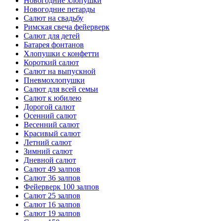
Новогодние хлопушки
Новогодние петарды
Салют на свадьбу
Римская свеча фейерверк
Салют для детей
Батарея фонтанов
Хлопушки с конфетти
Короткий салют
Салют на выпускной
Пневмохлопушки
Салют для всей семьи
Салют к юбилею
Дорогой салют
Осенний салют
Весенний салют
Красивый салют
Летний салют
Зимний салют
Дневной салют
Салют 49 залпов
Салют 36 залпов
Фейерверк 100 залпов
Салют 25 залпов
Салют 16 залпов
Салют 19 залпов