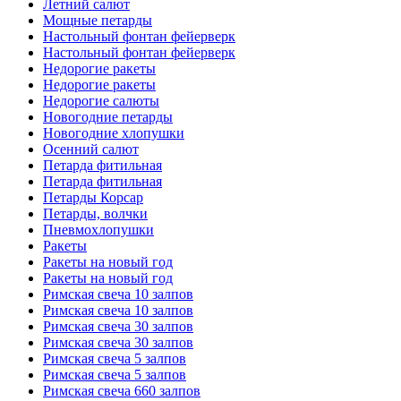
Летний салют
Мощные петарды
Настольный фонтан фейерверк
Настольный фонтан фейерверк
Недорогие ракеты
Недорогие ракеты
Недорогие салюты
Новогодние петарды
Новогодние хлопушки
Осенний салют
Петарда фитильная
Петарда фитильная
Петарды Корсар
Петарды, волчки
Пневмохлопушки
Ракеты
Ракеты на новый год
Ракеты на новый год
Римская свеча 10 залпов
Римская свеча 10 залпов
Римская свеча 30 залпов
Римская свеча 30 залпов
Римская свеча 5 залпов
Римская свеча 5 залпов
Римская свеча 660 залпов