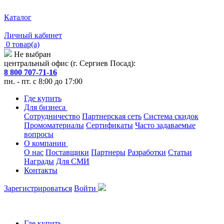
Каталог
Личный кабинет
0 товар(а)
Не выбран
центральный офис (г. Сергиев Посад):
8 800 707-71-16
пн. - пт. с 8:00 до 17:00
Где купить
Для бизнеса
Сотрудничество
Партнерская сеть
Система скидок
Промоматериалы
Сертификаты
Часто задаваемые
вопросы
О компании
О нас
Поставщики
Партнеры
Разработки
Статьи
Награды
Для СМИ
Контакты
Зарегистрироваться
Войти
Где купить