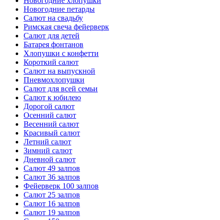
Новогодние хлопушки
Новогодние петарды
Салют на свадьбу
Римская свеча фейерверк
Салют для детей
Батарея фонтанов
Хлопушки с конфетти
Короткий салют
Салют на выпускной
Пневмохлопушки
Салют для всей семьи
Салют к юбилею
Дорогой салют
Осенний салют
Весенний салют
Красивый салют
Летний салют
Зимний салют
Дневной салют
Салют 49 залпов
Салют 36 залпов
Фейерверк 100 залпов
Салют 25 залпов
Салют 16 залпов
Салют 19 залпов