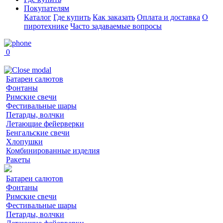
Покупателям
Каталог
Где купить
Как заказать
Оплата и доставка
О
пиротехнике
Часто задаваемые вопросы
0
Батареи салютов
Фонтаны
Римские свечи
Фестивальные шары
Петарды, волчки
Летающие фейерверки
Бенгальские свечи
Хлопушки
Комбинированные изделия
Ракеты
Батареи салютов
Фонтаны
Римские свечи
Фестивальные шары
Петарды, волчки