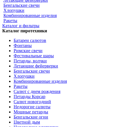
Летающие фейерверки
Бенгальские свечи
Хлопушки
Комбинированные изделия
Ракеты
Каталог и фильтры
Каталог пиротехники
Батареи салютов
Фонтаны
Римские свечи
Фестивальные шары
Петарды, волчки
Летающие фейерверки
Бенгальские свечи
Хлопушки
Комбинированные изделия
Ракеты
Салют с днем рождения
Петарды Корсар
Салют новогодний
Недорогие салюты
Мощные петарды
Бенгальские огни
Цветной дым