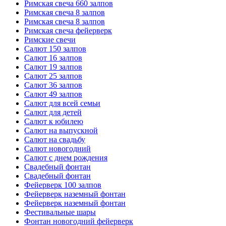
Римская свеча 660 залпов
Римская свеча 8 залпов
Римская свеча 8 залпов
Римская свеча фейерверк
Римские свечи
Салют 150 залпов
Салют 16 залпов
Салют 19 залпов
Салют 25 залпов
Салют 36 залпов
Салют 49 залпов
Салют для всей семьи
Салют для детей
Салют к юбилею
Салют на выпускной
Салют на свадьбу
Салют новогодний
Салют с днем рождения
Свадебный фонтан
Свадебный фонтан
Фейерверк 100 залпов
Фейерверк наземный фонтан
Фейерверк наземный фонтан
Фестивальные шары
Фонтан новогодний фейерверк