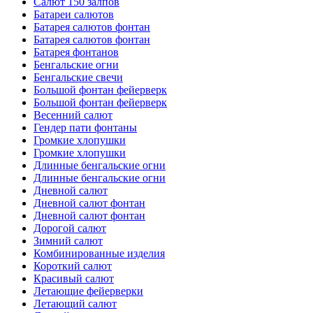
Салют 150 залпов
Батареи салютов
Батарея салютов фонтан
Батарея салютов фонтан
Батарея фонтанов
Бенгальские огни
Бенгальские свечи
Большой фонтан фейерверк
Большой фонтан фейерверк
Весенний салют
Гендер пати фонтаны
Громкие хлопушки
Громкие хлопушки
Длинные бенгальские огни
Длинные бенгальские огни
Дневной салют
Дневной салют фонтан
Дневной салют фонтан
Дорогой салют
Зимний салют
Комбинированные изделия
Короткий салют
Красивый салют
Летающие фейерверки
Летающий салют