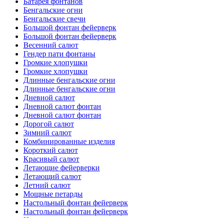
Батарея фонтанов
Бенгальские огни
Бенгальские свечи
Большой фонтан фейерверк
Большой фонтан фейерверк
Весенний салют
Гендер пати фонтаны
Громкие хлопушки
Громкие хлопушки
Длинные бенгальские огни
Длинные бенгальские огни
Дневной салют
Дневной салют фонтан
Дневной салют фонтан
Дорогой салют
Зимний салют
Комбинированные изделия
Короткий салют
Красивый салют
Летающие фейерверки
Летающий салют
Летний салют
Мощные петарды
Настольный фонтан фейерверк
Настольный фонтан фейерверк