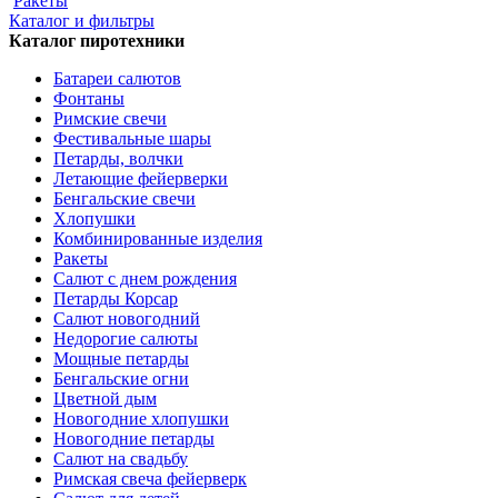
Ракеты
Каталог и фильтры
Каталог пиротехники
Батареи салютов
Фонтаны
Римские свечи
Фестивальные шары
Петарды, волчки
Летающие фейерверки
Бенгальские свечи
Хлопушки
Комбинированные изделия
Ракеты
Салют с днем рождения
Петарды Корсар
Салют новогодний
Недорогие салюты
Мощные петарды
Бенгальские огни
Цветной дым
Новогодние хлопушки
Новогодние петарды
Салют на свадьбу
Римская свеча фейерверк