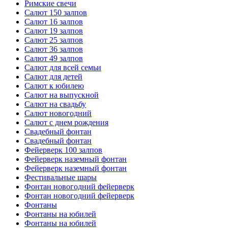
Римские свечи
Салют 150 залпов
Салют 16 залпов
Салют 19 залпов
Салют 25 залпов
Салют 36 залпов
Салют 49 залпов
Салют для всей семьи
Салют для детей
Салют к юбилею
Салют на выпускной
Салют на свадьбу
Салют новогодний
Салют с днем рождения
Свадебный фонтан
Свадебный фонтан
Фейерверк 100 залпов
Фейерверк наземный фонтан
Фейерверк наземный фонтан
Фестивальные шары
Фонтан новогодний фейерверк
Фонтан новогодний фейерверк
Фонтаны
Фонтаны на юбилей
Фонтаны на юбилей