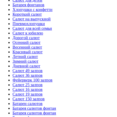
Салют для детей
Батарея фонтанов
Хлопушки с конфетти
Короткий салют
Салют на выпускной
Пневмохлопушки
Салют для всей семьи
Салют к юбилею
Дорогой салют
Осенний салют
Весенний салют
Красивый салют
Летний салют
Зимний салют
Дневной салют
Салют 49 залпов
Салют 36 залпов
Фейерверк 100 залпов
Салют 25 залпов
Салют 16 залпов
Салют 19 залпов
Салют 150 залпов
Батареи салютов
Батарея салютов фонтан
Батарея салютов фонтан