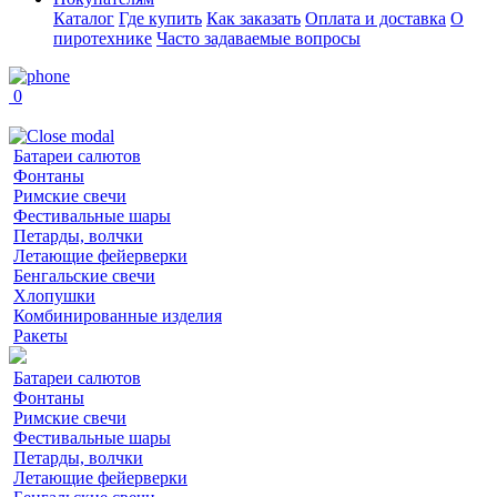
Каталог
Где купить
Как заказать
Оплата и доставка
О
пиротехнике
Часто задаваемые вопросы
0
Батареи салютов
Фонтаны
Римские свечи
Фестивальные шары
Петарды, волчки
Летающие фейерверки
Бенгальские свечи
Хлопушки
Комбинированные изделия
Ракеты
Батареи салютов
Фонтаны
Римские свечи
Фестивальные шары
Петарды, волчки
Летающие фейерверки