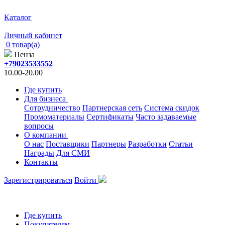
Каталог
Личный кабинет
0 товар(а)
Пенза
+79023533552
10.00-20.00
Где купить
Для бизнеса
Сотрудничество
Партнерская сеть
Система скидок
Промоматериалы
Сертификаты
Часто задаваемые
вопросы
О компании
О нас
Поставщики
Партнеры
Разработки
Статьи
Награды
Для СМИ
Контакты
Зарегистрироваться
Войти
Где купить
Покупателям