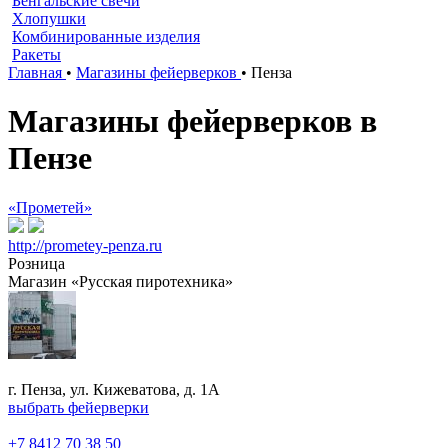
Бенгальские свечи
Хлопушки
Комбинированные изделия
Ракеты
Главная
•
Магазины фейерверков
•
Пенза
Магазины фейерверков в
Пензе
«Прометей»
http://prometey-penza.ru
Розница
Магазин «Русская пиротехника»
г. Пенза, ул. Кижеватова, д. 1А
выбрать фейерверки
+7 8412 70 38 50