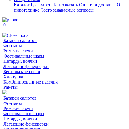
Каталог
Где купить
Как заказать
Оплата и доставка
О
пиротехнике
Часто задаваемые вопросы
0
Батареи салютов
Фонтаны
Римские свечи
Фестивальные шары
Петарды, волчки
Летающие фейерверки
Бенгальские свечи
Хлопушки
Комбинированные изделия
Ракеты
Батареи салютов
Фонтаны
Римские свечи
Фестивальные шары
Петарды, волчки
Летающие фейерверки