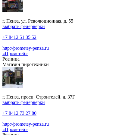
г. Пенза, ул. Революционная, д. 55
выбрать фейерверки
+7 8412 51 35 52
http://prometey-penza.ru
«Прометей»
Розница
Магазин пиротехники
г. Пенза, просп. Строителей, д. 37Г
выбрать фейерверки
+7 8412 73 27 80
http://prometey-penza.ru
«Прометей»
Розница