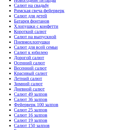
Новогодние петарды
Салют на свадьбу
Римская свеча фейерверк
Салют для детей
Батарея фонтанов
Хлопушки с конфетти
Короткий салют
Салют на выпускной
Пневмохлопушки
Салют для всей семьи
Салют к юбилею
Дорогой салют
Осенний салют
Весенний салют
Красивый салют
Летний салют
Зимний салют
Дневной салют
Салют 49 залпов
Салют 36 залпов
Фейерверк 100 залпов
Салют 25 залпов
Салют 16 залпов
Салют 19 залпов
Салют 150 залпов