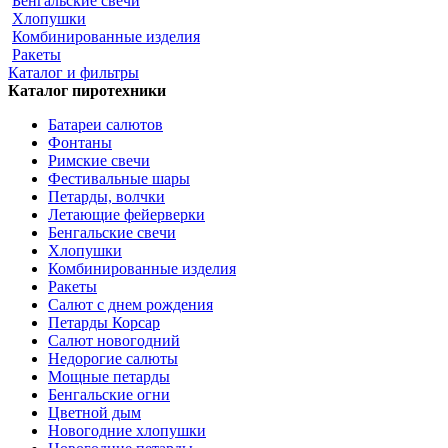
Бенгальские свечи
Хлопушки
Комбинированные изделия
Ракеты
Каталог и фильтры
Каталог пиротехники
Батареи салютов
Фонтаны
Римские свечи
Фестивальные шары
Петарды, волчки
Летающие фейерверки
Бенгальские свечи
Хлопушки
Комбинированные изделия
Ракеты
Салют с днем рождения
Петарды Корсар
Салют новогодний
Недорогие салюты
Мощные петарды
Бенгальские огни
Цветной дым
Новогодние хлопушки