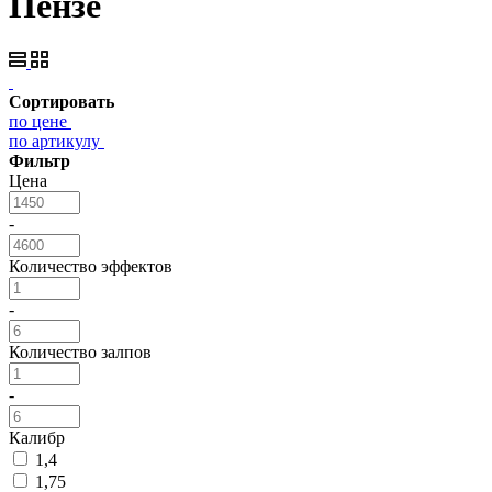
Пензе
Сортировать
по цене
по артикулу
Фильтр
Цена
-
Количество эффектов
-
Количество залпов
-
Калибр
1,4
1,75