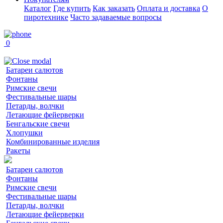
Каталог
Где купить
Как заказать
Оплата и доставка
О
пиротехнике
Часто задаваемые вопросы
0
Батареи салютов
Фонтаны
Римские свечи
Фестивальные шары
Петарды, волчки
Летающие фейерверки
Бенгальские свечи
Хлопушки
Комбинированные изделия
Ракеты
Батареи салютов
Фонтаны
Римские свечи
Фестивальные шары
Петарды, волчки
Летающие фейерверки