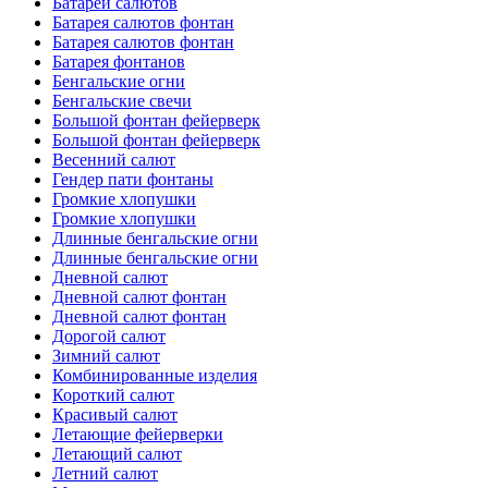
Батареи салютов
Батарея салютов фонтан
Батарея салютов фонтан
Батарея фонтанов
Бенгальские огни
Бенгальские свечи
Большой фонтан фейерверк
Большой фонтан фейерверк
Весенний салют
Гендер пати фонтаны
Громкие хлопушки
Громкие хлопушки
Длинные бенгальские огни
Длинные бенгальские огни
Дневной салют
Дневной салют фонтан
Дневной салют фонтан
Дорогой салют
Зимний салют
Комбинированные изделия
Короткий салют
Красивый салют
Летающие фейерверки
Летающий салют
Летний салют