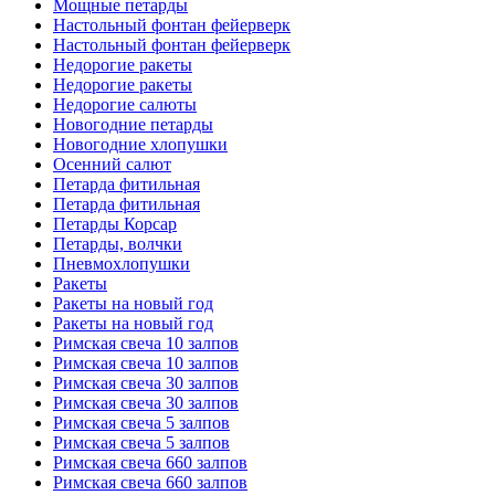
Мощные петарды
Настольный фонтан фейерверк
Настольный фонтан фейерверк
Недорогие ракеты
Недорогие ракеты
Недорогие салюты
Новогодние петарды
Новогодние хлопушки
Осенний салют
Петарда фитильная
Петарда фитильная
Петарды Корсар
Петарды, волчки
Пневмохлопушки
Ракеты
Ракеты на новый год
Ракеты на новый год
Римская свеча 10 залпов
Римская свеча 10 залпов
Римская свеча 30 залпов
Римская свеча 30 залпов
Римская свеча 5 залпов
Римская свеча 5 залпов
Римская свеча 660 залпов
Римская свеча 660 залпов