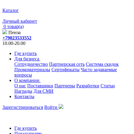
Каталог
Личный кабинет
0 товар(а)
Пенза
+79023533552
10.00-20.00
Где купить
Для бизнеса
Сотрудничество
Партнерская сеть
Система скидок
Промоматериалы
Сертификаты
Часто задаваемые
вопросы
О компании
О нас
Поставщики
Партнеры
Разработки
Статьи
Награды
Для СМИ
Контакты
Зарегистрироваться
Войти
Где купить
Покупателям