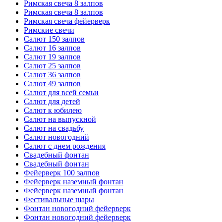
Римская свеча 8 залпов
Римская свеча 8 залпов
Римская свеча фейерверк
Римские свечи
Салют 150 залпов
Салют 16 залпов
Салют 19 залпов
Салют 25 залпов
Салют 36 залпов
Салют 49 залпов
Салют для всей семьи
Салют для детей
Салют к юбилею
Салют на выпускной
Салют на свадьбу
Салют новогодний
Салют с днем рождения
Свадебный фонтан
Свадебный фонтан
Фейерверк 100 залпов
Фейерверк наземный фонтан
Фейерверк наземный фонтан
Фестивальные шары
Фонтан новогодний фейерверк
Фонтан новогодний фейерверк