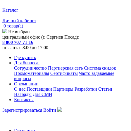
Каталог
Личный кабинет
0 товар(а)
Не выбран
центральный офис (г. Сергиев Посад):
8 800 707-71-16
пн. - пт. с 8:00 до 17:00
Где купить
Для бизнеса
Сотрудничество
Партнерская сеть
Система скидок
Промоматериалы
Сертификаты
Часто задаваемые
вопросы
О компании
О нас
Поставщики
Партнеры
Разработки
Статьи
Награды
Для СМИ
Контакты
Зарегистрироваться
Войти
Где купить