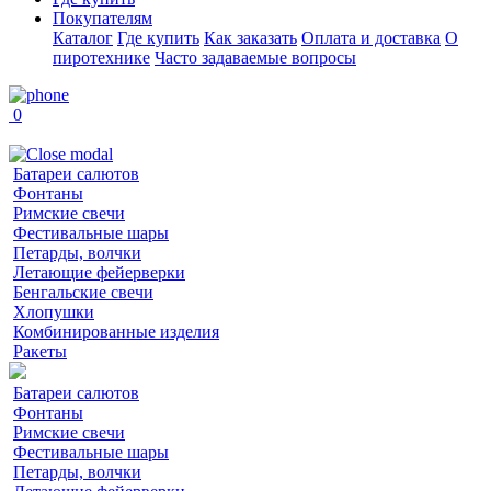
Покупателям
Каталог
Где купить
Как заказать
Оплата и доставка
О
пиротехнике
Часто задаваемые вопросы
0
Батареи салютов
Фонтаны
Римские свечи
Фестивальные шары
Петарды, волчки
Летающие фейерверки
Бенгальские свечи
Хлопушки
Комбинированные изделия
Ракеты
Батареи салютов
Фонтаны
Римские свечи
Фестивальные шары
Петарды, волчки