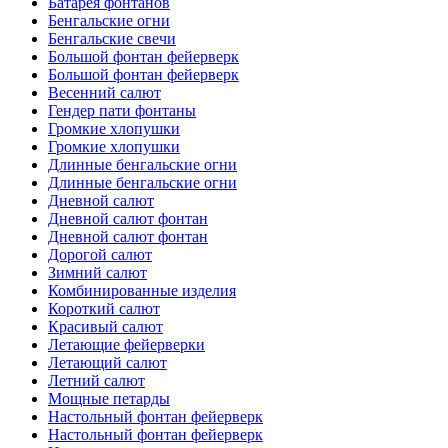
Батарея фонтанов
Бенгальские огни
Бенгальские свечи
Большой фонтан фейерверк
Большой фонтан фейерверк
Весенний салют
Гендер пати фонтаны
Громкие хлопушки
Громкие хлопушки
Длинные бенгальские огни
Длинные бенгальские огни
Дневной салют
Дневной салют фонтан
Дневной салют фонтан
Дорогой салют
Зимний салют
Комбинированные изделия
Короткий салют
Красивый салют
Летающие фейерверки
Летающий салют
Летний салют
Мощные петарды
Настольный фонтан фейерверк
Настольный фонтан фейерверк