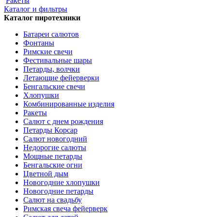
Ракеты
Каталог и фильтры
Каталог пиротехники
Батареи салютов
Фонтаны
Римские свечи
Фестивальные шары
Петарды, волчки
Летающие фейерверки
Бенгальские свечи
Хлопушки
Комбинированные изделия
Ракеты
Салют с днем рождения
Петарды Корсар
Салют новогодний
Недорогие салюты
Мощные петарды
Бенгальские огни
Цветной дым
Новогодние хлопушки
Новогодние петарды
Салют на свадьбу
Римская свеча фейерверк