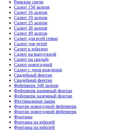
Римские свечи
Салют 150 залпов
Салют 16 залпов
Салют 19 залпов
Салют 25 залпов
Салют 36 залпов
Салют 49 залпов
Салют для всей семьи
Салют для детей
Салют к юбилею
Салют на выпускной
Салют на свадьбу
Салют новогодний
Салют с днем рождения
Свадебный фонтан
Свадебный фонтан
Фейерверк 100 залпов
Фейерверк наземный фонтан
Фейерверк наземный фонтан
Фестивальные шары
Фонтан новогодний фейерверк
Фонтан новогодний фейерверк
Фонтаны
Фонтаны на юбилей
Фонтаны на юбилей