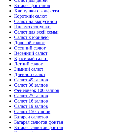
Салют для детей
Батарея фонтанов
Хлопушки с конфетти
Короткий салют
Салют на выпускной
Пневмохлопушки
Салют для всей семьи
Салют к юбилею
Дорогой салют
Осенний салют
Весенний салют
Красивый салют
Летний салют
Зимний салют
Дневной салют
Салют 49 залпов
Салют 36 залпов
Фейерверк 100 залпов
Салют 25 залпов
Салют 16 залпов
Салют 19 залпов
Салют 150 залпов
Батареи салютов
Батарея салютов фонтан
Батарея салютов фонтан