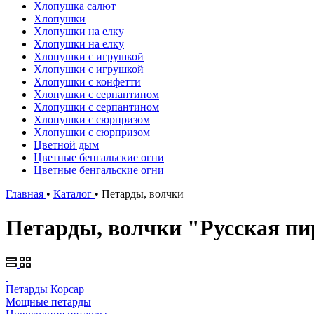
Хлопушка салют
Хлопушки
Хлопушки на елку
Хлопушки на елку
Хлопушки с игрушкой
Хлопушки с игрушкой
Хлопушки с конфетти
Хлопушки с серпантином
Хлопушки с серпантином
Хлопушки с сюрпризом
Хлопушки с сюрпризом
Цветной дым
Цветные бенгальские огни
Цветные бенгальские огни
Главная
•
Каталог
•
Петарды, волчки
Петарды, волчки "Русская пи
Петарды Корсар
Мощные петарды