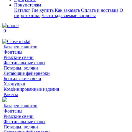
Покупателям
Каталог
Где купить
Как заказать
Оплата и доставка
О
пиротехнике
Часто задаваемые вопросы
0
Батареи салютов
Фонтаны
Римские свечи
Фестивальные шары
Петарды, волчки
Летающие фейерверки
Бенгальские свечи
Хлопушки
Комбинированные изделия
Ракеты
Батареи салютов
Фонтаны
Римские свечи
Фестивальные шары
Петарды, волчки