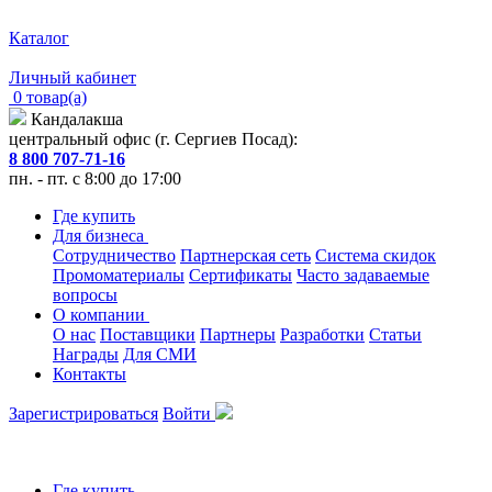
Каталог
Личный кабинет
0 товар(а)
Кандалакша
центральный офис (г. Сергиев Посад):
8 800 707-71-16
пн. - пт. с 8:00 до 17:00
Где купить
Для бизнеса
Сотрудничество
Партнерская сеть
Система скидок
Промоматериалы
Сертификаты
Часто задаваемые
вопросы
О компании
О нас
Поставщики
Партнеры
Разработки
Статьи
Награды
Для СМИ
Контакты
Зарегистрироваться
Войти
Где купить