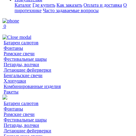
Каталог
Где купить
Как заказать
Оплата и доставка
О
пиротехнике
Часто задаваемые вопросы
0
Батареи салютов
Фонтаны
Римские свечи
Фестивальные шары
Петарды, волчки
Летающие фейерверки
Бенгальские свечи
Хлопушки
Комбинированные изделия
Ракеты
Батареи салютов
Фонтаны
Римские свечи
Фестивальные шары
Петарды, волчки
Летающие фейерверки