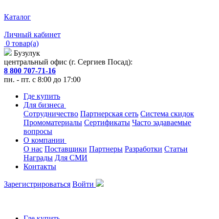
Каталог
Личный кабинет
0 товар(а)
Бузулук
центральный офис (г. Сергиев Посад):
8 800 707-71-16
пн. - пт. с 8:00 до 17:00
Где купить
Для бизнеса
Сотрудничество
Партнерская сеть
Система скидок
Промоматериалы
Сертификаты
Часто задаваемые
вопросы
О компании
О нас
Поставщики
Партнеры
Разработки
Статьи
Награды
Для СМИ
Контакты
Зарегистрироваться
Войти
Где купить