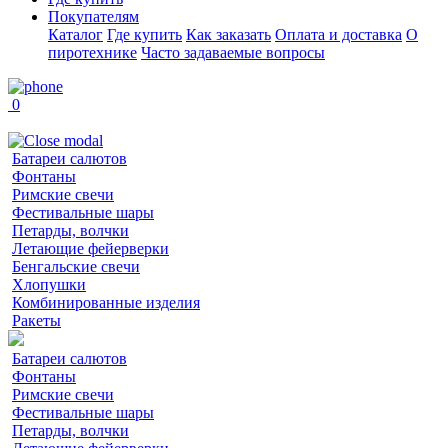
Покупателям
Каталог
Где купить
Как заказать
Оплата и доставка
О
пиротехнике
Часто задаваемые вопросы
0
Батареи салютов
Фонтаны
Римские свечи
Фестивальные шары
Петарды, волчки
Летающие фейерверки
Бенгальские свечи
Хлопушки
Комбинированные изделия
Ракеты
Батареи салютов
Фонтаны
Римские свечи
Фестивальные шары
Петарды, волчки