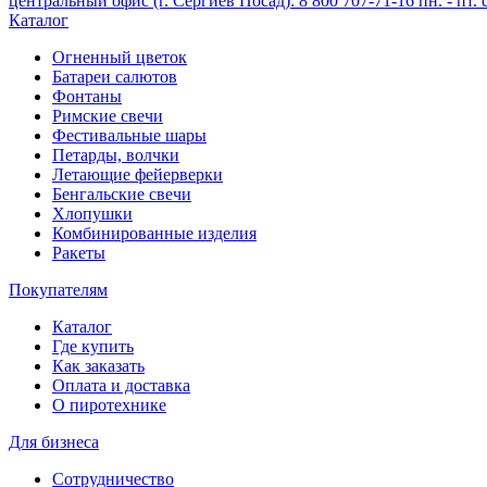
центральный офис (г. Сергиев Посад): 8 800 707-71-16 пн. - пт. с
Каталог
Огненный цветок
Батареи салютов
Фонтаны
Римские свечи
Фестивальные шары
Петарды, волчки
Летающие фейерверки
Бенгальские свечи
Хлопушки
Комбинированные изделия
Ракеты
Покупателям
Каталог
Где купить
Как заказать
Оплата и доставка
О пиротехнике
Для бизнеса
Сотрудничество