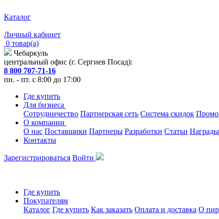
Каталог
Личный кабинет
0 товар(а)
Чебаркуль
центральный офис (г. Сергиев Посад):
8 800 707-71-16
пн. - пт. с 8:00 до 17:00
Где купить
Для бизнеса
Сотрудничество
Партнерская сеть
Система скидок
Промо
О компании
О нас
Поставщики
Партнеры
Разработки
Статьи
Награды
Контакты
Зарегистрироваться
Войти
Где купить
Покупателям
Каталог
Где купить
Как заказать
Оплата и доставка
О пир