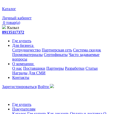
Каталог
Личный кабинет
0 товар(а)
Кызыл
89135117372
Где купить
Для бизнеса
Сотрудничество
Партнерская сеть
Система скидок
Промоматериалы
Сертификаты
Часто задаваемые
вопросы
О компании
О нас
Поставщики
Партнеры
Разработки
Статьи
Награды
Для СМИ
Контакты
Зарегистрироваться
Войти
Где купить
Покупателям
Каталог
Где купить
Как заказать
Оплата и доставка
О