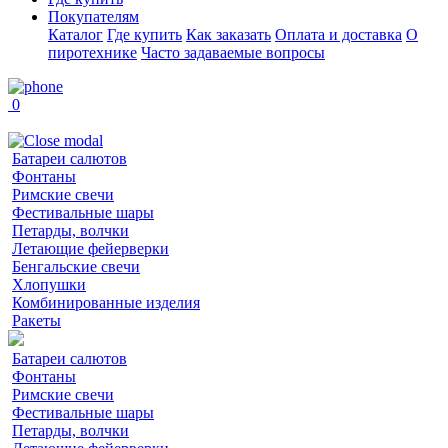
Покупателям
Каталог
Где купить
Как заказать
Оплата и доставка
О
пиротехнике
Часто задаваемые вопросы
0
Батареи салютов
Фонтаны
Римские свечи
Фестивальные шары
Петарды, волчки
Летающие фейерверки
Бенгальские свечи
Хлопушки
Комбинированные изделия
Ракеты
Батареи салютов
Фонтаны
Римские свечи
Фестивальные шары
Петарды, волчки