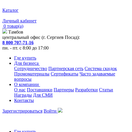
Каталог
Личный кабинет
0 товар(а)
Тамбов
центральный офис (г. Сергиев Посад):
8 800 707-71-16
пн. - пт. с 8:00 до 17:00
Где купить
Для бизнеса
Сотрудничество
Партнерская сеть
Система скидок
Промоматериалы
Сертификаты
Часто задаваемые
вопросы
О компании
О нас
Поставщики
Партнеры
Разработки
Статьи
Награды
Для СМИ
Контакты
Зарегистрироваться
Войти
Где купить