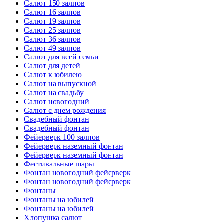
Салют 150 залпов
Салют 16 залпов
Салют 19 залпов
Салют 25 залпов
Салют 36 залпов
Салют 49 залпов
Салют для всей семьи
Салют для детей
Салют к юбилею
Салют на выпускной
Салют на свадьбу
Салют новогодний
Салют с днем рождения
Свадебный фонтан
Свадебный фонтан
Фейерверк 100 залпов
Фейерверк наземный фонтан
Фейерверк наземный фонтан
Фестивальные шары
Фонтан новогодний фейерверк
Фонтан новогодний фейерверк
Фонтаны
Фонтаны на юбилей
Фонтаны на юбилей
Хлопушка салют