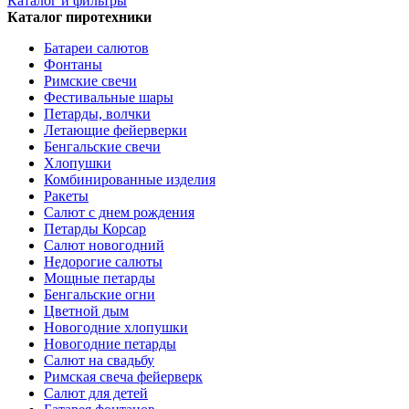
Каталог и фильтры
Каталог пиротехники
Батареи салютов
Фонтаны
Римские свечи
Фестивальные шары
Петарды, волчки
Летающие фейерверки
Бенгальские свечи
Хлопушки
Комбинированные изделия
Ракеты
Салют с днем рождения
Петарды Корсар
Салют новогодний
Недорогие салюты
Мощные петарды
Бенгальские огни
Цветной дым
Новогодние хлопушки
Новогодние петарды
Салют на свадьбу
Римская свеча фейерверк
Салют для детей