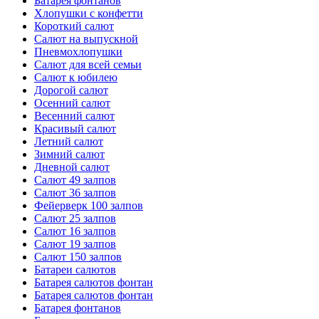
Батарея фонтанов
Хлопушки с конфетти
Короткий салют
Салют на выпускной
Пневмохлопушки
Салют для всей семьи
Салют к юбилею
Дорогой салют
Осенний салют
Весенний салют
Красивый салют
Летний салют
Зимний салют
Дневной салют
Салют 49 залпов
Салют 36 залпов
Фейерверк 100 залпов
Салют 25 залпов
Салют 16 залпов
Салют 19 залпов
Салют 150 залпов
Батареи салютов
Батарея салютов фонтан
Батарея салютов фонтан
Батарея фонтанов