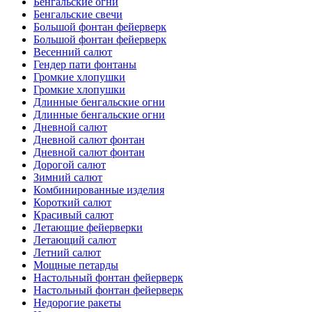
Бенгальские огни
Бенгальские свечи
Большой фонтан фейерверк
Большой фонтан фейерверк
Весенний салют
Гендер пати фонтаны
Громкие хлопушки
Громкие хлопушки
Длинные бенгальские огни
Длинные бенгальские огни
Дневной салют
Дневной салют фонтан
Дневной салют фонтан
Дорогой салют
Зимний салют
Комбинированные изделия
Короткий салют
Красивый салют
Летающие фейерверки
Летающий салют
Летний салют
Мощные петарды
Настольный фонтан фейерверк
Настольный фонтан фейерверк
Недорогие ракеты