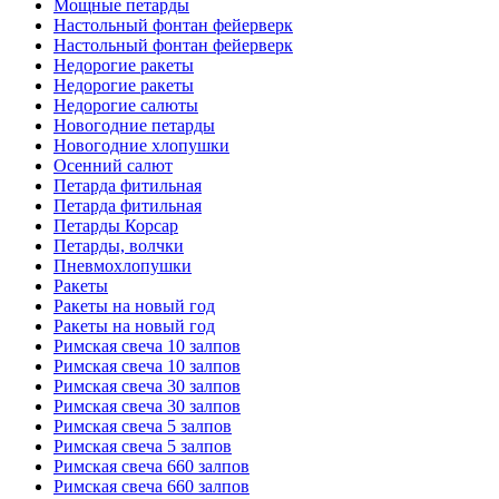
Мощные петарды
Настольный фонтан фейерверк
Настольный фонтан фейерверк
Недорогие ракеты
Недорогие ракеты
Недорогие салюты
Новогодние петарды
Новогодние хлопушки
Осенний салют
Петарда фитильная
Петарда фитильная
Петарды Корсар
Петарды, волчки
Пневмохлопушки
Ракеты
Ракеты на новый год
Ракеты на новый год
Римская свеча 10 залпов
Римская свеча 10 залпов
Римская свеча 30 залпов
Римская свеча 30 залпов
Римская свеча 5 залпов
Римская свеча 5 залпов
Римская свеча 660 залпов
Римская свеча 660 залпов