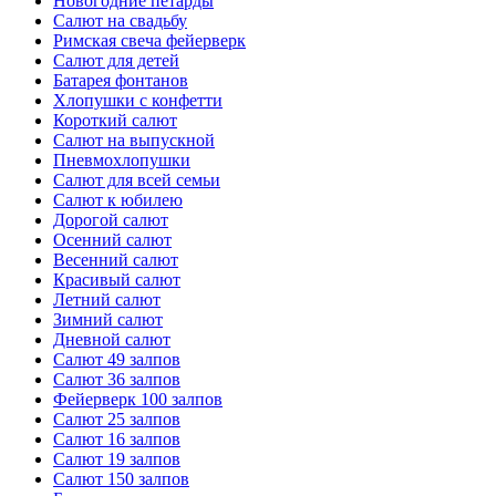
Новогодние петарды
Салют на свадьбу
Римская свеча фейерверк
Салют для детей
Батарея фонтанов
Хлопушки с конфетти
Короткий салют
Салют на выпускной
Пневмохлопушки
Салют для всей семьи
Салют к юбилею
Дорогой салют
Осенний салют
Весенний салют
Красивый салют
Летний салют
Зимний салют
Дневной салют
Салют 49 залпов
Салют 36 залпов
Фейерверк 100 залпов
Салют 25 залпов
Салют 16 залпов
Салют 19 залпов
Салют 150 залпов