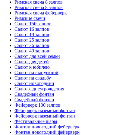
Римская свеча 8 залпов
Римская свеча 8 залпов
Римская свеча фейерверк
Римские свечи
Салют 150 залпов
Салют 16 залпов
Салют 19 залпов
Салют 25 залпов
Салют 36 залпов
Салют 49 залпов
Салют для всей семьи
Салют для детей
Салют к юбилею
Салют на выпускной
Салют на свадьбу
Салют новогодний
Салют с днем рождения
Свадебный фонтан
Свадебный фонтан
Фейерверк 100 залпов
Фейерверк наземный фонтан
Фейерверк наземный фонтан
Фестивальные шары
Фонтан новогодний фейерверк
Фонтан новогодний фейерверк