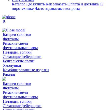
Каталог
Где купить
Как заказать
Оплата и доставка
О
пиротехнике
Часто задаваемые вопросы
0
Батареи салютов
Фонтаны
Римские свечи
Фестивальные шары
Петарды, волчки
Летающие фейерверки
Бенгальские свечи
Хлопушки
Комбинированные изделия
Ракеты
Батареи салютов
Фонтаны
Римские свечи
Фестивальные шары
Петарды, волчки
Летающие фейерверки