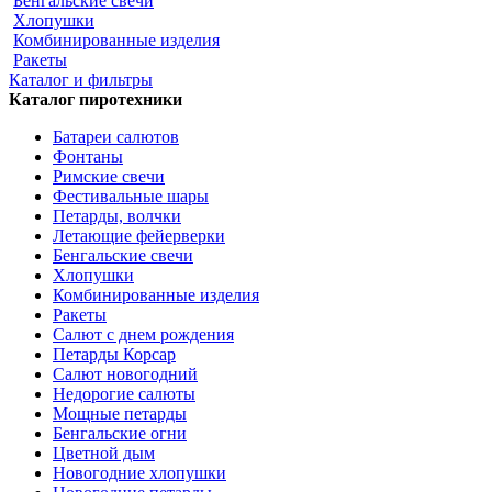
Бенгальские свечи
Хлопушки
Комбинированные изделия
Ракеты
Каталог и фильтры
Каталог пиротехники
Батареи салютов
Фонтаны
Римские свечи
Фестивальные шары
Петарды, волчки
Летающие фейерверки
Бенгальские свечи
Хлопушки
Комбинированные изделия
Ракеты
Салют с днем рождения
Петарды Корсар
Салют новогодний
Недорогие салюты
Мощные петарды
Бенгальские огни
Цветной дым
Новогодние хлопушки