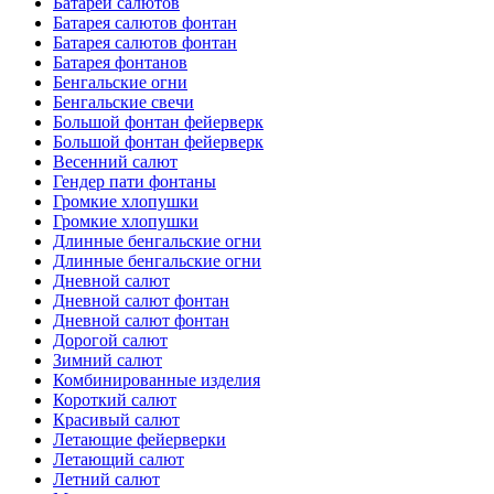
Батареи салютов
Батарея салютов фонтан
Батарея салютов фонтан
Батарея фонтанов
Бенгальские огни
Бенгальские свечи
Большой фонтан фейерверк
Большой фонтан фейерверк
Весенний салют
Гендер пати фонтаны
Громкие хлопушки
Громкие хлопушки
Длинные бенгальские огни
Длинные бенгальские огни
Дневной салют
Дневной салют фонтан
Дневной салют фонтан
Дорогой салют
Зимний салют
Комбинированные изделия
Короткий салют
Красивый салют
Летающие фейерверки
Летающий салют
Летний салют