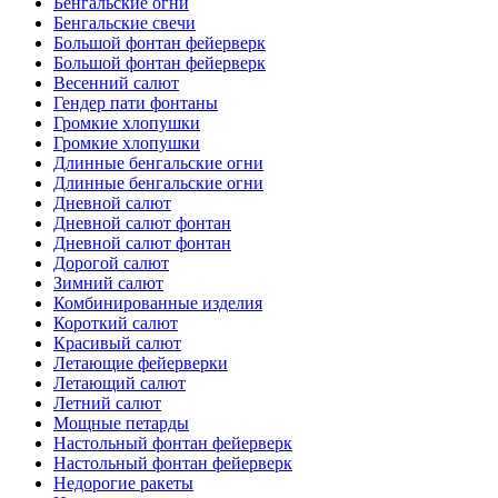
Бенгальские огни
Бенгальские свечи
Большой фонтан фейерверк
Большой фонтан фейерверк
Весенний салют
Гендер пати фонтаны
Громкие хлопушки
Громкие хлопушки
Длинные бенгальские огни
Длинные бенгальские огни
Дневной салют
Дневной салют фонтан
Дневной салют фонтан
Дорогой салют
Зимний салют
Комбинированные изделия
Короткий салют
Красивый салют
Летающие фейерверки
Летающий салют
Летний салют
Мощные петарды
Настольный фонтан фейерверк
Настольный фонтан фейерверк
Недорогие ракеты