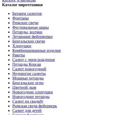
Каталог и фильтры
Каталог пиротехники
Батареи салютов
Фонтаны
Римские свечи
Фестивальные шары
Петарды, волчки
Летающие фейерверки
Бенгальские свечи
Хлопушки
Комбинированные изделия
Ракеты
Салют с днем рождения
Петарды Корсар
Салют новогодний
Недорогие салюты
Мощные петарды
Бенгальские огни
Цветной дым
Новогодние хлопушки
Новогодние петарды
Салют на свадьбу
Римская свеча фейерверк
Салют для детей