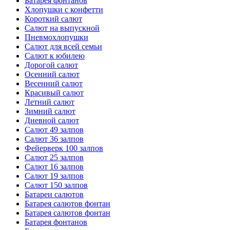
Батарея фонтанов
Хлопушки с конфетти
Короткий салют
Салют на выпускной
Пневмохлопушки
Салют для всей семьи
Салют к юбилею
Дорогой салют
Осенний салют
Весенний салют
Красивый салют
Летний салют
Зимний салют
Дневной салют
Салют 49 залпов
Салют 36 залпов
Фейерверк 100 залпов
Салют 25 залпов
Салют 16 залпов
Салют 19 залпов
Салют 150 залпов
Батареи салютов
Батарея салютов фонтан
Батарея салютов фонтан
Батарея фонтанов