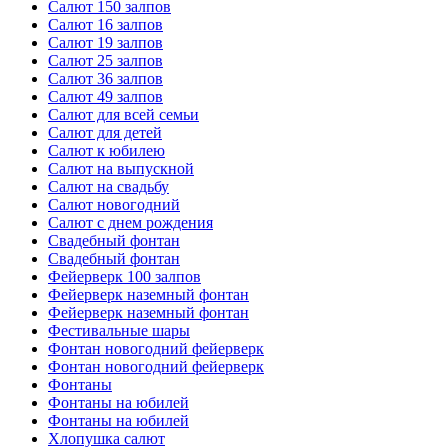
Салют 150 залпов
Салют 16 залпов
Салют 19 залпов
Салют 25 залпов
Салют 36 залпов
Салют 49 залпов
Салют для всей семьи
Салют для детей
Салют к юбилею
Салют на выпускной
Салют на свадьбу
Салют новогодний
Салют с днем рождения
Свадебный фонтан
Свадебный фонтан
Фейерверк 100 залпов
Фейерверк наземный фонтан
Фейерверк наземный фонтан
Фестивальные шары
Фонтан новогодний фейерверк
Фонтан новогодний фейерверк
Фонтаны
Фонтаны на юбилей
Фонтаны на юбилей
Хлопушка салют