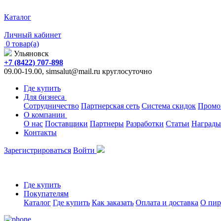
Каталог
Личный кабинет
0 товар(а)
Ульяновск
+7 (8422) 707-898
09.00-19.00, simsalut@mail.ru круглосуточно
Где купить
Для бизнеса
Сотрудничество
Партнерская сеть
Система скидок
Промо
О компании
О нас
Поставщики
Партнеры
Разработки
Статьи
Награды
Контакты
Зарегистрироваться
Войти
Где купить
Покупателям
Каталог
Где купить
Как заказать
Оплата и доставка
О пир