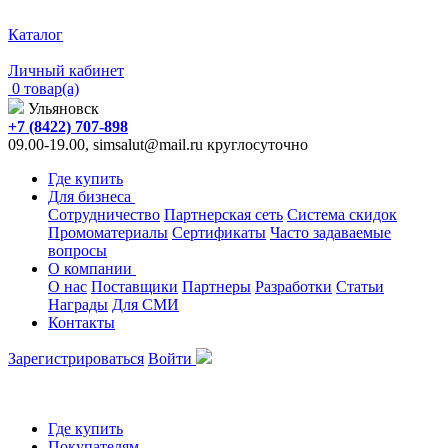
Каталог
Личный кабинет
0 товар(а)
Ульяновск
+7 (8422) 707-898
09.00-19.00, simsalut@mail.ru круглосуточно
Где купить
Для бизнеса
Сотрудничество
Партнерская сеть
Система скидок
Промоматериалы
Сертификаты
Часто задаваемые
вопросы
О компании
О нас
Поставщики
Партнеры
Разработки
Статьи
Награды
Для СМИ
Контакты
Зарегистрироваться
Войти
Где купить
Покупателям