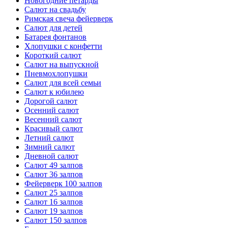
Новогодние петарды
Салют на свадьбу
Римская свеча фейерверк
Салют для детей
Батарея фонтанов
Хлопушки с конфетти
Короткий салют
Салют на выпускной
Пневмохлопушки
Салют для всей семьи
Салют к юбилею
Дорогой салют
Осенний салют
Весенний салют
Красивый салют
Летний салют
Зимний салют
Дневной салют
Салют 49 залпов
Салют 36 залпов
Фейерверк 100 залпов
Салют 25 залпов
Салют 16 залпов
Салют 19 залпов
Салют 150 залпов