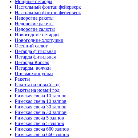
Мощные петарды
Настольный фонтан фейерверк
Настольный фонтан фейерверк
Недорогие ракеты
Недорогие ракеты
Недорогие салюты
Новогодние петарды
Новогодние хлопушки
Осенний салют
Петарда фитильная
Петарда фитильная
Петарды Корсар
Петарды, волчки
Пневмохлопушки
Ракеты
Ракеты на новый год
Ракеты на новый год
Римская свеча 10 залпов
Римская свеча 10 залпов
Римская свеча 30 залпов
Римская свеча 30 залпов
Римская свеча 5 залпов
Римская свеча 5 залпов
Римская свеча 660 залпов
Римская свеча 660 залпов