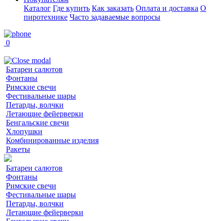
Каталог
Где купить
Как заказать
Оплата и доставка
О
пиротехнике
Часто задаваемые вопросы
0
Батареи салютов
Фонтаны
Римские свечи
Фестивальные шары
Петарды, волчки
Летающие фейерверки
Бенгальские свечи
Хлопушки
Комбинированные изделия
Ракеты
Батареи салютов
Фонтаны
Римские свечи
Фестивальные шары
Петарды, волчки
Летающие фейерверки