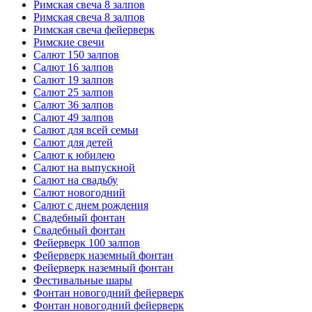
Римская свеча 8 залпов
Римская свеча 8 залпов
Римская свеча фейерверк
Римские свечи
Салют 150 залпов
Салют 16 залпов
Салют 19 залпов
Салют 25 залпов
Салют 36 залпов
Салют 49 залпов
Салют для всей семьи
Салют для детей
Салют к юбилею
Салют на выпускной
Салют на свадьбу
Салют новогодний
Салют с днем рождения
Свадебный фонтан
Свадебный фонтан
Фейерверк 100 залпов
Фейерверк наземный фонтан
Фейерверк наземный фонтан
Фестивальные шары
Фонтан новогодний фейерверк
Фонтан новогодний фейерверк