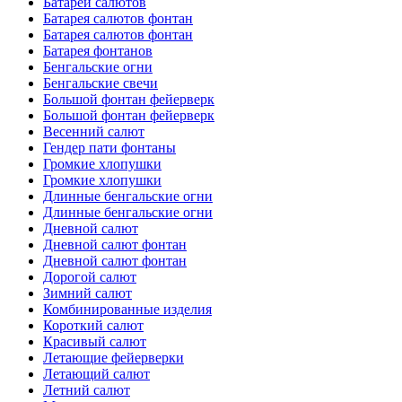
Батареи салютов
Батарея салютов фонтан
Батарея салютов фонтан
Батарея фонтанов
Бенгальские огни
Бенгальские свечи
Большой фонтан фейерверк
Большой фонтан фейерверк
Весенний салют
Гендер пати фонтаны
Громкие хлопушки
Громкие хлопушки
Длинные бенгальские огни
Длинные бенгальские огни
Дневной салют
Дневной салют фонтан
Дневной салют фонтан
Дорогой салют
Зимний салют
Комбинированные изделия
Короткий салют
Красивый салют
Летающие фейерверки
Летающий салют
Летний салют