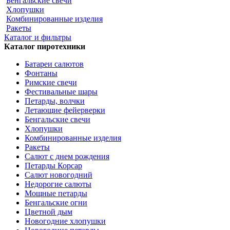
Бенгальские свечи
Хлопушки
Комбинированные изделия
Ракеты
Каталог и фильтры
Каталог пиротехники
Батареи салютов
Фонтаны
Римские свечи
Фестивальные шары
Петарды, волчки
Летающие фейерверки
Бенгальские свечи
Хлопушки
Комбинированные изделия
Ракеты
Салют с днем рождения
Петарды Корсар
Салют новогодний
Недорогие салюты
Мощные петарды
Бенгальские огни
Цветной дым
Новогодние хлопушки