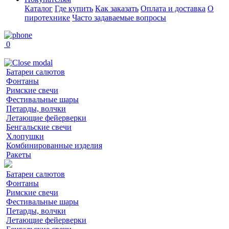
Каталог
Где купить
Как заказать
Оплата и доставка
О
пиротехнике
Часто задаваемые вопросы
0
Батареи салютов
Фонтаны
Римские свечи
Фестивальные шары
Петарды, волчки
Летающие фейерверки
Бенгальские свечи
Хлопушки
Комбинированные изделия
Ракеты
Батареи салютов
Фонтаны
Римские свечи
Фестивальные шары
Петарды, волчки
Летающие фейерверки