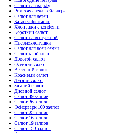
Новогодние петарды
Салют на свадьбу
Римская свеча фейерверк
Салют для детей
Батарея фонтанов
Хлопушки с конфетти
Короткий салют
Салют на выпускной
Пневмохлопушки
Салют для всей семьи
Салют к юбилею
Дорогой салют
Осенний салют
Весенний салют
Красивый салют
Летний салют
Зимний салют
Дневной салют
Салют 49 залпов
Салют 36 залпов
Фейерверк 100 залпов
Салют 25 залпов
Салют 16 залпов
Салют 19 залпов
Салют 150 залпов