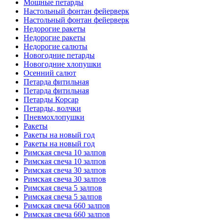
Мощные петарды
Настольный фонтан фейерверк
Настольный фонтан фейерверк
Недорогие ракеты
Недорогие ракеты
Недорогие салюты
Новогодние петарды
Новогодние хлопушки
Осенний салют
Петарда фитильная
Петарда фитильная
Петарды Корсар
Петарды, волчки
Пневмохлопушки
Ракеты
Ракеты на новый год
Ракеты на новый год
Римская свеча 10 залпов
Римская свеча 10 залпов
Римская свеча 30 залпов
Римская свеча 30 залпов
Римская свеча 5 залпов
Римская свеча 5 залпов
Римская свеча 660 залпов
Римская свеча 660 залпов