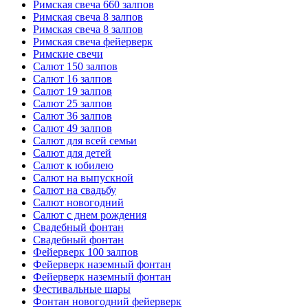
Римская свеча 660 залпов
Римская свеча 8 залпов
Римская свеча 8 залпов
Римская свеча фейерверк
Римские свечи
Салют 150 залпов
Салют 16 залпов
Салют 19 залпов
Салют 25 залпов
Салют 36 залпов
Салют 49 залпов
Салют для всей семьи
Салют для детей
Салют к юбилею
Салют на выпускной
Салют на свадьбу
Салют новогодний
Салют с днем рождения
Свадебный фонтан
Свадебный фонтан
Фейерверк 100 залпов
Фейерверк наземный фонтан
Фейерверк наземный фонтан
Фестивальные шары
Фонтан новогодний фейерверк