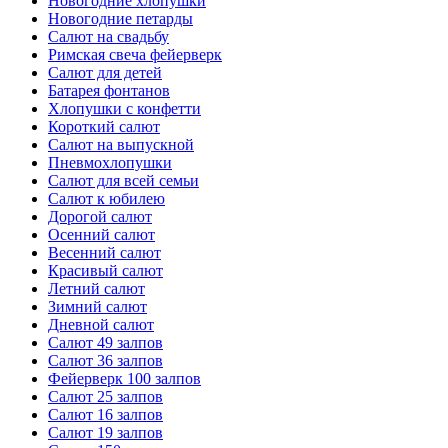
Новогодние хлопушки
Новогодние петарды
Салют на свадьбу
Римская свеча фейерверк
Салют для детей
Батарея фонтанов
Хлопушки с конфетти
Короткий салют
Салют на выпускной
Пневмохлопушки
Салют для всей семьи
Салют к юбилею
Дорогой салют
Осенний салют
Весенний салют
Красивый салют
Летний салют
Зимний салют
Дневной салют
Салют 49 залпов
Салют 36 залпов
Фейерверк 100 залпов
Салют 25 залпов
Салют 16 залпов
Салют 19 залпов