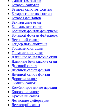
Салют 150 залпов
Батареи салютов
Батарея салютов фонтан
Батарея салютов фонтан
Батарея фонтанов
Бенгальские огни
Бенгальские свечи
Большой фонтан фейерверк
Большой фонтан фейерверк
Весенний салют
Гендер пати фонтаны
Громкие хлопушки
Громкие хлопушки
Длинные бенгальские огни
Длинные бенгальские огни
Дневной салют
Дневной салют фонтан
Дневной салют фонтан
Дорогой салют
Зимний салют
Комбинированные изделия
Короткий салют
Красивый салют
Летающие фейерверки
Летающий салют