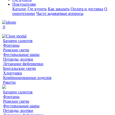
Покупателям
Каталог
Где купить
Как заказать
Оплата и доставка
О
пиротехнике
Часто задаваемые вопросы
0
Батареи салютов
Фонтаны
Римские свечи
Фестивальные шары
Петарды, волчки
Летающие фейерверки
Бенгальские свечи
Хлопушки
Комбинированные изделия
Ракеты
Батареи салютов
Фонтаны
Римские свечи
Фестивальные шары
Петарды, волчки