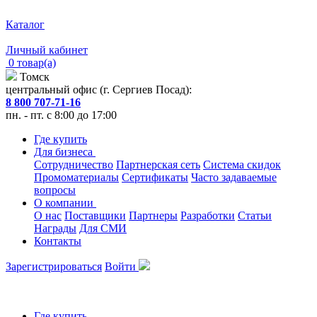
Каталог
Личный кабинет
0 товар(а)
Томск
центральный офис (г. Сергиев Посад):
8 800 707-71-16
пн. - пт. с 8:00 до 17:00
Где купить
Для бизнеса
Сотрудничество
Партнерская сеть
Система скидок
Промоматериалы
Сертификаты
Часто задаваемые
вопросы
О компании
О нас
Поставщики
Партнеры
Разработки
Статьи
Награды
Для СМИ
Контакты
Зарегистрироваться
Войти
Где купить