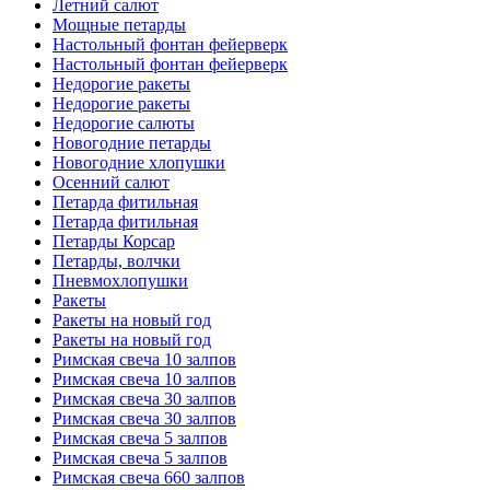
Летний салют
Мощные петарды
Настольный фонтан фейерверк
Настольный фонтан фейерверк
Недорогие ракеты
Недорогие ракеты
Недорогие салюты
Новогодние петарды
Новогодние хлопушки
Осенний салют
Петарда фитильная
Петарда фитильная
Петарды Корсар
Петарды, волчки
Пневмохлопушки
Ракеты
Ракеты на новый год
Ракеты на новый год
Римская свеча 10 залпов
Римская свеча 10 залпов
Римская свеча 30 залпов
Римская свеча 30 залпов
Римская свеча 5 залпов
Римская свеча 5 залпов
Римская свеча 660 залпов