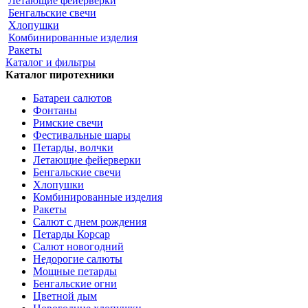
Летающие фейерверки
Бенгальские свечи
Хлопушки
Комбинированные изделия
Ракеты
Каталог и фильтры
Каталог пиротехники
Батареи салютов
Фонтаны
Римские свечи
Фестивальные шары
Петарды, волчки
Летающие фейерверки
Бенгальские свечи
Хлопушки
Комбинированные изделия
Ракеты
Салют с днем рождения
Петарды Корсар
Салют новогодний
Недорогие салюты
Мощные петарды
Бенгальские огни
Цветной дым