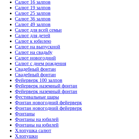
Салют 16 залпов
Салют 19 залпов
Салют 25 залпов
Салют 36 залпов
Салют 49 залпов
Салют для всей семьи
Салют для детей
Салют к юбилею
Салют на выпускной
Салют на свадьбу
Салют новогодний
Салют с днем рождения
Свадебный фонтан
Свадебный фонтан
Фейерверк 100 залпов
Фейерверк наземный фонтан
Фейерверк наземный фонтан
Фестивальные шары
Фонтан новогодний фейерверк
Фонтан новогодний фейерверк
Фонтаны
Фонтаны на юбилей
Фонтаны на юбилей
Хлопушка салют
Хлопушки