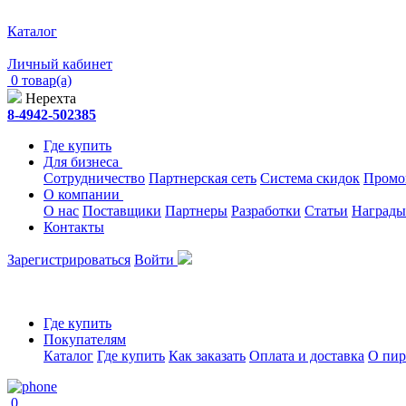
Каталог
Личный кабинет
0 товар(а)
Нерехта
8-4942-502385
Где купить
Для бизнеса
Сотрудничество
Партнерская сеть
Система скидок
Промо
О компании
О нас
Поставщики
Партнеры
Разработки
Статьи
Награды
Контакты
Зарегистрироваться
Войти
Где купить
Покупателям
Каталог
Где купить
Как заказать
Оплата и доставка
О пир
0