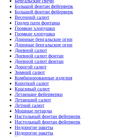
Бенгальские свечи
Большой фонтан фейерверк
Большой фонтан фейерверк
Весенний салют
Гендер пати фонтаны
Громкие хлопушки
Громкие хлопушки
Длинные бенгальские огни
Длинные бенгальские огни
Дневной салют
Дневной салют фонтан
Дневной салют фонтан
Дорогой салют
Зимний салют
Комбинированные изделия
Короткий салют
Красивый салют
Летающие фейерверки
Летающий салют
Летний салют
Мощные петарды
Настольный фонтан фейерверк
Настольный фонтан фейерверк
Недорогие ракеты
Недорогие ракеты