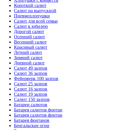
Хлопушки с конфетти
Короткий салют
Салют на выпускной
Пневмохлопушки
Салют для всей семьи
Салют к юбилею
Дорогой салют
Осенний салют
Весенний салют
Красивый салют
Летний салют
Зимний салют
Дневной салют
Салют 49 залпов
Салют 36 залпов
Фейерверк 100 залпов
Салют 25 залпов
Салют 16 залпов
Салют 19 залпов
Салют 150 залпов
Батареи салютов
Батарея салютов фонтан
Батарея салютов фонтан
Батарея фонтанов
Бенгальские огни