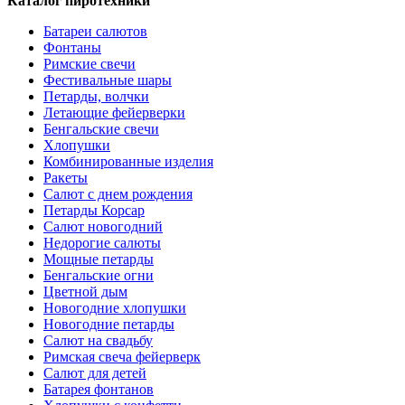
Каталог пиротехники
Батареи салютов
Фонтаны
Римские свечи
Фестивальные шары
Петарды, волчки
Летающие фейерверки
Бенгальские свечи
Хлопушки
Комбинированные изделия
Ракеты
Салют с днем рождения
Петарды Корсар
Салют новогодний
Недорогие салюты
Мощные петарды
Бенгальские огни
Цветной дым
Новогодние хлопушки
Новогодние петарды
Салют на свадьбу
Римская свеча фейерверк
Салют для детей
Батарея фонтанов