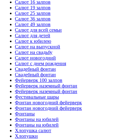
Салют 16 залпов
Салют 19 залпов
Салют 25 залпов
Салют 36 залпов
Салют 49 залпов
Салют для всей семьи
Салют для детей
Салют к юбилею
Салют на выпускной
Салют на свадьбу
Салют новогодний
Салют с днем рождения
Свадебный фонтан
Свадебный фонтан
Фейерверк 100 залпов
Фейерверк наземный фонтан
Фейерверк наземный фонтан
Фестивальные шары
Фонтан новогодний фейерверк
Фонтан новогодний фейерверк
Фонтаны
Фонтаны на юбилей
Фонтаны на юбилей
Хлопушка салют
Хлопушки