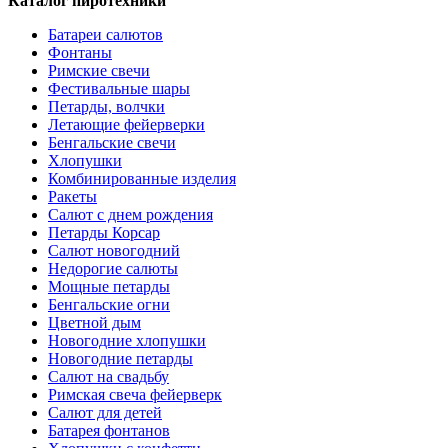
Каталог пиротехники
Батареи салютов
Фонтаны
Римские свечи
Фестивальные шары
Петарды, волчки
Летающие фейерверки
Бенгальские свечи
Хлопушки
Комбинированные изделия
Ракеты
Салют с днем рождения
Петарды Корсар
Салют новогодний
Недорогие салюты
Мощные петарды
Бенгальские огни
Цветной дым
Новогодние хлопушки
Новогодние петарды
Салют на свадьбу
Римская свеча фейерверк
Салют для детей
Батарея фонтанов