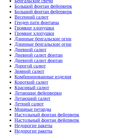
Бенгальские свечи
Большой фонтан фейерверк
Большой фонтан фейерверк
Весенний салют
Гендер пати фонтаны
Громкие хлопушки
Громкие хлопушки
Длинные бенгальские огни
Длинные бенгальские огни
Дневной салют
Дневной салют фонтан
Дневной салют фонтан
Дорогой салют
Зимний салют
Комбинированные изделия
Короткий салют
Красивый салют
Летающие фейерверки
Летающий салют
Летний салют
Мощные петарды
Настольный фонтан фейерверк
Настольный фонтан фейерверк
Недорогие ракеты
Недорогие ракеты