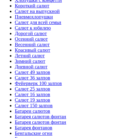
Хлопушки с конфетти
Короткий салют
Салют на выпускной
Пневмохлопушки
Салют для всей семьи
Салют к юбилею
Дорогой салют
Осенний салют
Весенний салют
Красивый салют
Летний салют
Зимний салют
Дневной салют
Салют 49 залпов
Салют 36 залпов
Фейерверк 100 залпов
Салют 25 залпов
Салют 16 залпов
Салют 19 залпов
Салют 150 залпов
Батареи салютов
Батарея салютов фонтан
Батарея салютов фонтан
Батарея фонтанов
Бенгальские огни