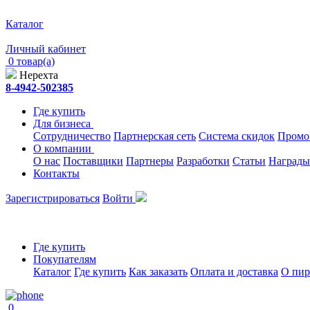
Каталог
Личный кабинет
0 товар(а)
Нерехта
8-4942-502385
Где купить
Для бизнеса
Сотрудничество
Партнерская сеть
Система скидок
Промо
О компании
О нас
Поставщики
Партнеры
Разработки
Статьи
Награды
Контакты
Зарегистрироваться
Войти
Где купить
Покупателям
Каталог
Где купить
Как заказать
Оплата и доставка
О пир
0