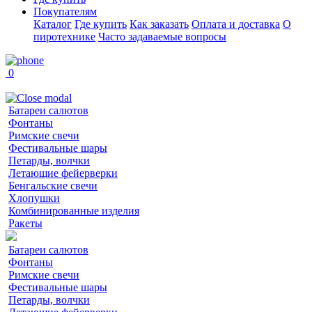
Покупателям
Каталог
Где купить
Как заказать
Оплата и доставка
О
пиротехнике
Часто задаваемые вопросы
0
Батареи салютов
Фонтаны
Римские свечи
Фестивальные шары
Петарды, волчки
Летающие фейерверки
Бенгальские свечи
Хлопушки
Комбинированные изделия
Ракеты
Батареи салютов
Фонтаны
Римские свечи
Фестивальные шары
Петарды, волчки