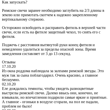
Как запускать?
Римские свечи заранее необходимо заглубить на 2/3 длины в
землю или примотать скотчем к надежно закрепленному
вертикальному стержню.
Осторожно освободить и расправить фитиль в верхней части
свечи, если есть на фитиле защитный чехол, то снять его с
фитиля.
Поджечь с расстояния вытянутой руки конец фитиля и
немедленно удалиться за пределы опасной зоны. Время
замедления составляет от 3 до 13 секунд.
Отзывы
17.10.20
Из окна роддома наблюдала за залпами римской звезды. Это
муж так за сына поблагодарил. Очень красиво, а главное
бесшумно.
02.10.20
Еле дождались темноты, чтобы увидеть разноцветные
выстрелы римской свечи. Далеко ввысь они, конечно, не
взмывали, но впечатления подарили самые яркие и приятные.
А главное - огоньки в воздухе сгорали, на пол не падали,
проблем не было!