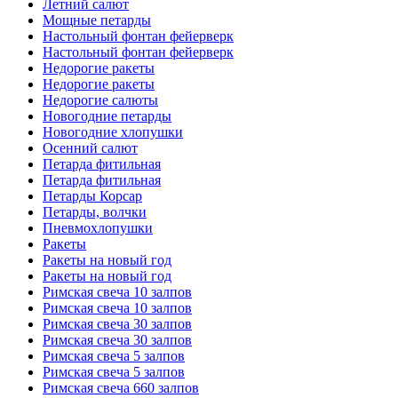
Летний салют
Мощные петарды
Настольный фонтан фейерверк
Настольный фонтан фейерверк
Недорогие ракеты
Недорогие ракеты
Недорогие салюты
Новогодние петарды
Новогодние хлопушки
Осенний салют
Петарда фитильная
Петарда фитильная
Петарды Корсар
Петарды, волчки
Пневмохлопушки
Ракеты
Ракеты на новый год
Ракеты на новый год
Римская свеча 10 залпов
Римская свеча 10 залпов
Римская свеча 30 залпов
Римская свеча 30 залпов
Римская свеча 5 залпов
Римская свеча 5 залпов
Римская свеча 660 залпов