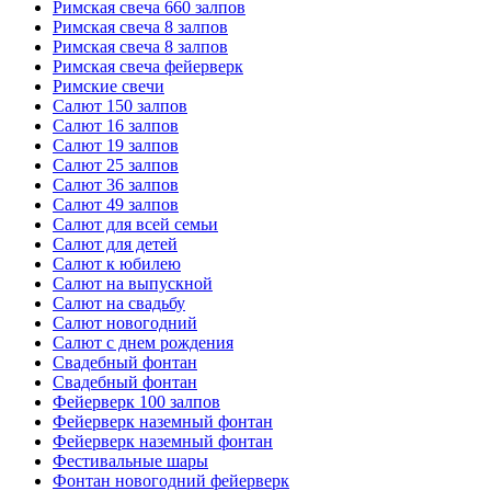
Римская свеча 660 залпов
Римская свеча 8 залпов
Римская свеча 8 залпов
Римская свеча фейерверк
Римские свечи
Салют 150 залпов
Салют 16 залпов
Салют 19 залпов
Салют 25 залпов
Салют 36 залпов
Салют 49 залпов
Салют для всей семьи
Салют для детей
Салют к юбилею
Салют на выпускной
Салют на свадьбу
Салют новогодний
Салют с днем рождения
Свадебный фонтан
Свадебный фонтан
Фейерверк 100 залпов
Фейерверк наземный фонтан
Фейерверк наземный фонтан
Фестивальные шары
Фонтан новогодний фейерверк