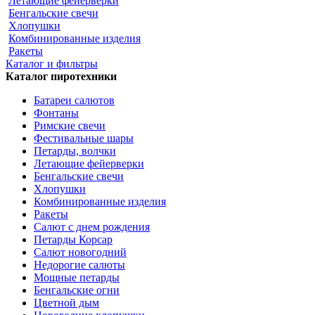
Летающие фейерверки
Бенгальские свечи
Хлопушки
Комбинированные изделия
Ракеты
Каталог и фильтры
Каталог пиротехники
Батареи салютов
Фонтаны
Римские свечи
Фестивальные шары
Петарды, волчки
Летающие фейерверки
Бенгальские свечи
Хлопушки
Комбинированные изделия
Ракеты
Салют с днем рождения
Петарды Корсар
Салют новогодний
Недорогие салюты
Мощные петарды
Бенгальские огни
Цветной дым