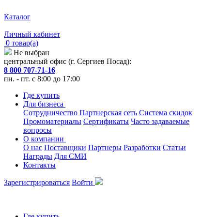
Каталог
Личный кабинет
0 товар(а)
Не выбран
центральный офис (г. Сергиев Посад):
8 800 707-71-16
пн. - пт. с 8:00 до 17:00
Где купить
Для бизнеса
Сотрудничество
Партнерская сеть
Система скидок
Промоматериалы
Сертификаты
Часто задаваемые
вопросы
О компании
О нас
Поставщики
Партнеры
Разработки
Статьи
Награды
Для СМИ
Контакты
Зарегистрироваться
Войти
Где купить