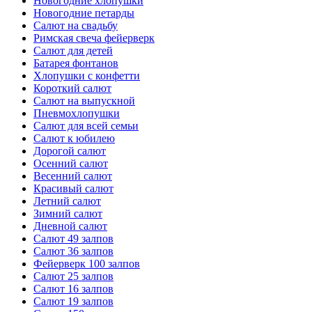
Новогодние хлопушки
Новогодние петарды
Салют на свадьбу
Римская свеча фейерверк
Салют для детей
Батарея фонтанов
Хлопушки с конфетти
Короткий салют
Салют на выпускной
Пневмохлопушки
Салют для всей семьи
Салют к юбилею
Дорогой салют
Осенний салют
Весенний салют
Красивый салют
Летний салют
Зимний салют
Дневной салют
Салют 49 залпов
Салют 36 залпов
Фейерверк 100 залпов
Салют 25 залпов
Салют 16 залпов
Салют 19 залпов