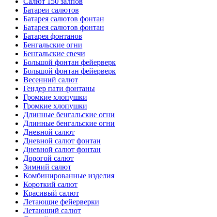
Салют 150 залпов
Батареи салютов
Батарея салютов фонтан
Батарея салютов фонтан
Батарея фонтанов
Бенгальские огни
Бенгальские свечи
Большой фонтан фейерверк
Большой фонтан фейерверк
Весенний салют
Гендер пати фонтаны
Громкие хлопушки
Громкие хлопушки
Длинные бенгальские огни
Длинные бенгальские огни
Дневной салют
Дневной салют фонтан
Дневной салют фонтан
Дорогой салют
Зимний салют
Комбинированные изделия
Короткий салют
Красивый салют
Летающие фейерверки
Летающий салют