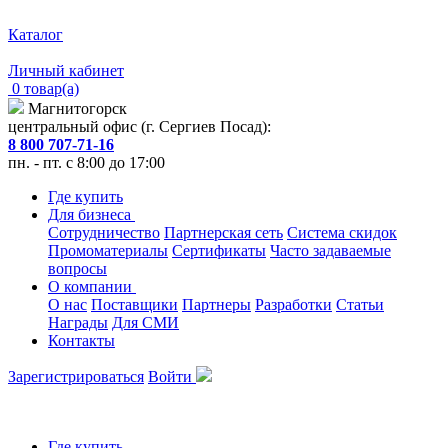
Каталог
Личный кабинет
0 товар(а)
Магнитогорск
центральный офис (г. Сергиев Посад):
8 800 707-71-16
пн. - пт. с 8:00 до 17:00
Где купить
Для бизнеса
Сотрудничество
Партнерская сеть
Система скидок
Промоматериалы
Сертификаты
Часто задаваемые
вопросы
О компании
О нас
Поставщики
Партнеры
Разработки
Статьи
Награды
Для СМИ
Контакты
Зарегистрироваться
Войти
Где купить