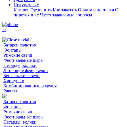
Покупателям
Каталог
Где купить
Как заказать
Оплата и доставка
О
пиротехнике
Часто задаваемые вопросы
0
Батареи салютов
Фонтаны
Римские свечи
Фестивальные шары
Петарды, волчки
Летающие фейерверки
Бенгальские свечи
Хлопушки
Комбинированные изделия
Ракеты
Батареи салютов
Фонтаны
Римские свечи
Фестивальные шары
Петарды, волчки