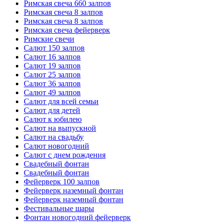
Римская свеча 660 залпов
Римская свеча 8 залпов
Римская свеча 8 залпов
Римская свеча фейерверк
Римские свечи
Салют 150 залпов
Салют 16 залпов
Салют 19 залпов
Салют 25 залпов
Салют 36 залпов
Салют 49 залпов
Салют для всей семьи
Салют для детей
Салют к юбилею
Салют на выпускной
Салют на свадьбу
Салют новогодний
Салют с днем рождения
Свадебный фонтан
Свадебный фонтан
Фейерверк 100 залпов
Фейерверк наземный фонтан
Фейерверк наземный фонтан
Фестивальные шары
Фонтан новогодний фейерверк