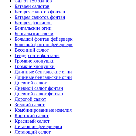
Салют 150 залпов
Батареи салютов
Батарея салютов фонтан
Батарея салютов фонтан
Батарея фонтанов
Бенгальские огни
Бенгальские свечи
Большой фонтан фейерверк
Большой фонтан фейерверк
Весенний салют
Гендер пати фонтаны
Громкие хлопушки
Громкие хлопушки
Длинные бенгальские огни
Длинные бенгальские огни
Дневной салют
Дневной салют фонтан
Дневной салют фонтан
Дорогой салют
Зимний салют
Комбинированные изделия
Короткий салют
Красивый салют
Летающие фейерверки
Летающий салют