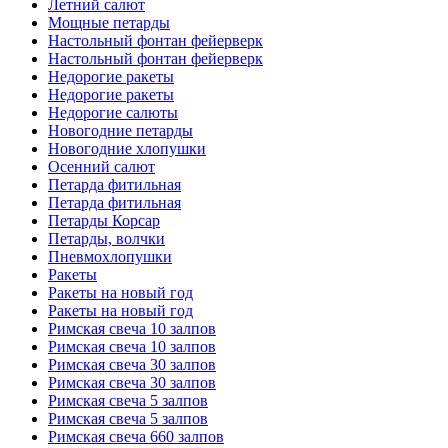
Летний салют
Мощные петарды
Настольный фонтан фейерверк
Настольный фонтан фейерверк
Недорогие ракеты
Недорогие ракеты
Недорогие салюты
Новогодние петарды
Новогодние хлопушки
Осенний салют
Петарда фитильная
Петарда фитильная
Петарды Корсар
Петарды, волчки
Пневмохлопушки
Ракеты
Ракеты на новый год
Ракеты на новый год
Римская свеча 10 залпов
Римская свеча 10 залпов
Римская свеча 30 залпов
Римская свеча 30 залпов
Римская свеча 5 залпов
Римская свеча 5 залпов
Римская свеча 660 залпов