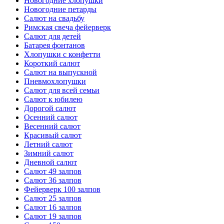
Новогодние хлопушки
Новогодние петарды
Салют на свадьбу
Римская свеча фейерверк
Салют для детей
Батарея фонтанов
Хлопушки с конфетти
Короткий салют
Салют на выпускной
Пневмохлопушки
Салют для всей семьи
Салют к юбилею
Дорогой салют
Осенний салют
Весенний салют
Красивый салют
Летний салют
Зимний салют
Дневной салют
Салют 49 залпов
Салют 36 залпов
Фейерверк 100 залпов
Салют 25 залпов
Салют 16 залпов
Салют 19 залпов