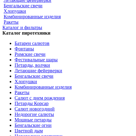
Летающие фейерверки
Бенгальские свечи
Хлопушки
Комбинированные изделия
Ракеты
Каталог и фильтры
Каталог пиротехники
Батареи салютов
Фонтаны
Римские свечи
Фестивальные шары
Петарды, волчки
Летающие фейерверки
Бенгальские свечи
Хлопушки
Комбинированные изделия
Ракеты
Салют с днем рождения
Петарды Корсар
Салют новогодний
Недорогие салюты
Мощные петарды
Бенгальские огни
Цветной дым